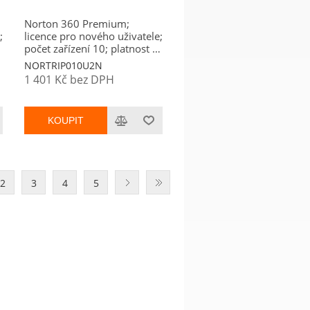
Norton 360 Premium;
;
licence pro nového uživatele;
počet zařízení 10; platnost 2
roky
NORTRIP010U2N
1 401 Kč bez DPH
KOUPIT
2
3
4
5