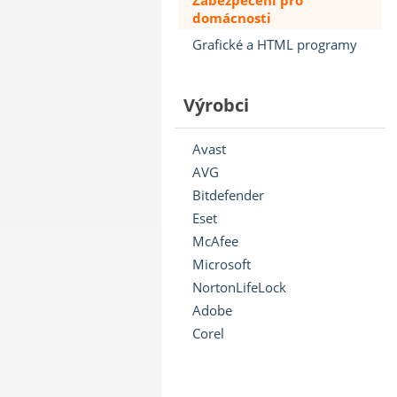
Zabezpečení pro
domácnosti
Grafické a HTML programy
Výrobci
Avast
AVG
Bitdefender
Eset
McAfee
Microsoft
NortonLifeLock
Adobe
Corel