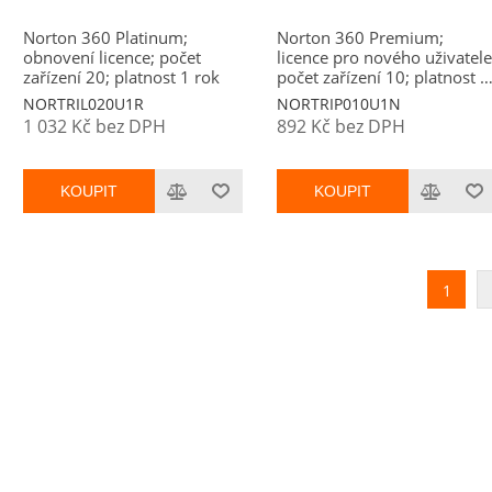
Norton 360 Platinum;
Norton 360 Premium;
obnovení licence; počet
licence pro nového uživatele
zařízení 20; platnost 1 rok
počet zařízení 10; platnost 1
rok
NORTRIL020U1R
NORTRIP010U1N
1 032 Kč bez DPH
892 Kč bez DPH
KOUPIT
KOUPIT
1