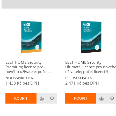
ESET HOME Security
ESET HOME Security
Premium; licence pro
Ultimate; licence pro novéh
nového uživatele; počet
uživatele; počet licencí 5;
licencí 1; platnost 1 rok
platnost 1 rok
NODSSP001U1N
ESEHSU005U1N
1 438 Kč bez DPH
2 471 Kč bez DPH
KOUPIT
KOUPIT