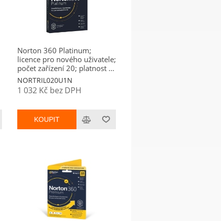
Norton 360 Platinum;
licence pro nového uživatele;
počet zařízení 20; platnost 1
rok
NORTRIL020U1N
1 032 Kč bez DPH
KOUPIT