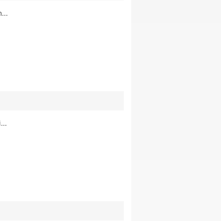
...
...