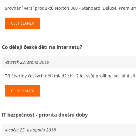
Srovnání verzí produktů Norton 360 - Standard, Deluxe, Premium
CELÝ ČLÁNEK
Co dělají české děti na Internetu?
-čtvrtek 22. srpna 2019
Tři čtvrtiny českých dětí mladších 12 let svůj profil na sociální síti
CELÝ ČLÁNEK
IT bezpečnost - priorita dnešní doby
-neděle 25. listopadu 2018