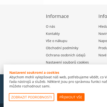
Informace
Inf
O nás
Hled
Kontakty
Novi
Vše o nákupu
Napo
Obchodní podmínky
Produ
Ochrana osobních údajů
Nové
Nastavení souborů cookies
Nastavení soukromí a cookies
Abychom mohli vylepšovat náš web, potřebujeme vědět, co V
řada nástrojů a služeb. Některé jsou pro správnou funkci naš
můžete rozhodnout sami.
© Amenit Software Solutions, 1998 - 2026
Powered by
nopCommerce
ZOBRAZIT PODROBNOSTI
PŘIJMOUT VŠE