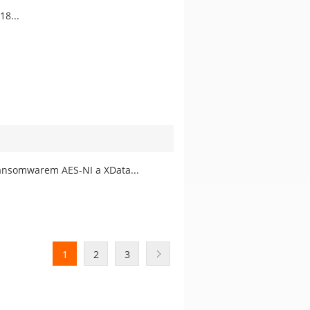
18...
ransomwarem AES-NI a XData...
1
2
3