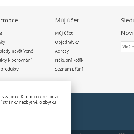
ormace
Můj účet
Sled
Novi
at
Můj účet
nky
Objednávky
sledy navštívené
Adresy
kty k porovnání
Nákupní košík
 produkty
Seznam přání
ás zajímá. K tomu nám slouží
í stránky nezbytné, o zbytku