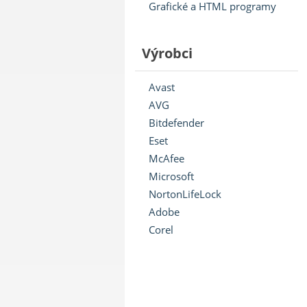
Grafické a HTML programy
Výrobci
Avast
AVG
Bitdefender
Eset
McAfee
Microsoft
NortonLifeLock
Adobe
Corel