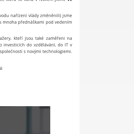
odu nařízení vlády změněnili) jsme
0 s mnoha přednáškami pod vedením
žery, kteří jsou také zaměřeni na
 investicích do vzdělávání, do IT v
 společnosti s novými technologiemi.
u