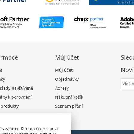
ormace
Můj účet
Sled
Novi
at
Můj účet
nky
Objednávky
sledy navštívené
Adresy
kty k porovnání
Nákupní košík
 produkty
Seznam přání
ás zajímá. K tomu nám slouží