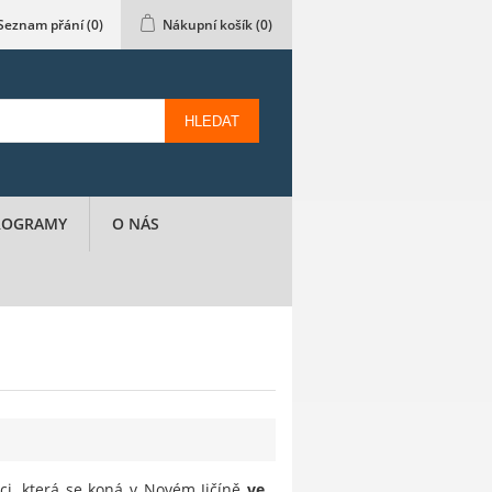
Seznam přání
(0)
Nákupní košík
(0)
HLEDAT
PROGRAMY
O NÁS
ci, která se koná v Novém Jičíně
ve