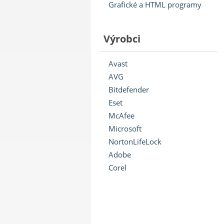
Grafické a HTML programy
Výrobci
Avast
AVG
Bitdefender
Eset
McAfee
Microsoft
NortonLifeLock
Adobe
Corel