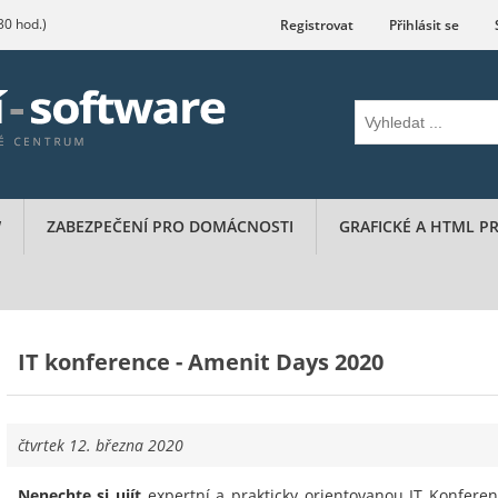
.30 hod.)
Registrovat
Přihlásit se
W
ZABEZPEČENÍ PRO DOMÁCNOSTI
GRAFICKÉ A HTML 
IT konference - Amenit Days 2020
čtvrtek 12. března 2020
Nenechte si ujít
expertní a prakticky orientovanou IT Konferen