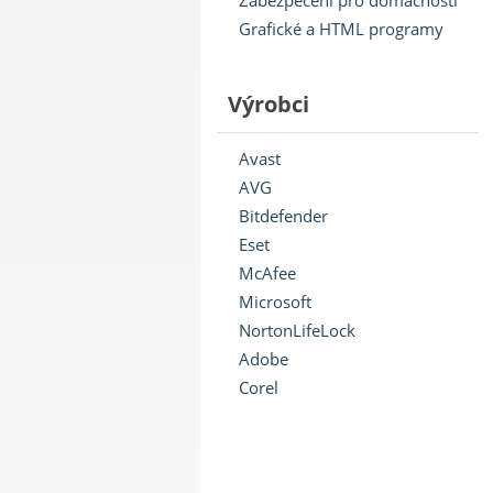
Zabezpečení pro domácnosti
Grafické a HTML programy
Výrobci
Avast
AVG
Bitdefender
Eset
McAfee
Microsoft
NortonLifeLock
Adobe
Corel