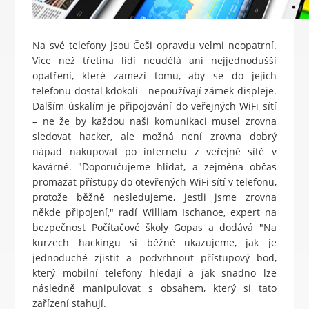
Na své telefony jsou Češi opravdu velmi neopatrní.
Více než třetina lidí neudělá ani nejjednodušší
opatření, které zamezí tomu, aby se do jejich
telefonu dostal kdokoli – nepoužívají zámek displeje.
Dalším úskalím je připojování do veřejných WiFi sítí
– ne že by každou naši komunikaci musel zrovna
sledovat hacker, ale možná není zrovna dobrý
nápad nakupovat po internetu z veřejné sítě v
kavárně. "Doporučujeme hlídat, a zejména občas
promazat přístupy do otevřených WiFi sítí v telefonu,
protože běžně nesledujeme, jestli jsme zrovna
někde připojení," radí William Ischanoe, expert na
bezpečnost Počítačové školy Gopas a dodává "Na
kurzech hackingu si běžně ukazujeme, jak je
jednoduché zjistit a podvrhnout přístupový bod,
který mobilní telefony hledají a jak snadno lze
následně manipulovat s obsahem, který si tato
zařízení stahují.