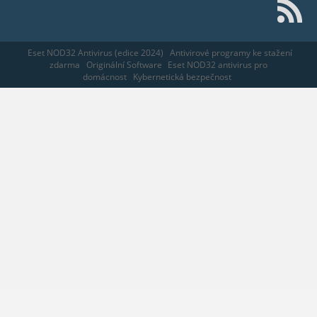
Eset NOD32 Antivirus (edice 2024)
Antivirové programy ke stažení
zdarma
Originální Software
Eset NOD32 antivirus pro
domácnost
Kybernetická bezpečnost