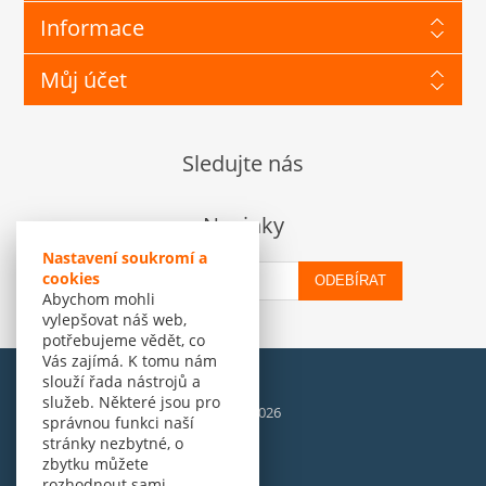
Informace
Můj účet
Sledujte nás
Novinky
Nastavení soukromí a
cookies
ODEBÍRAT
Abychom mohli
vylepšovat náš web,
potřebujeme vědět, co
Vás zajímá. K tomu nám
slouží řada nástrojů a
služeb. Některé jsou pro
© Amenit Software Solutions, 1998 - 2026
správnou funkci naší
Powered by
nopCommerce
stránky nezbytné, o
zbytku můžete
rozhodnout sami.