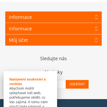
Informace
Informace
Můj účet
Sledujte nás
Novinky
Nastavení soukromí a
cookies
ODEBÍRAT
Abychom mohli
vylepšovat náš web,
potřebujeme vědět, co
Vás zajímá. K tomu nám
slouží řada nástrojů a