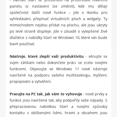
panelu (v nastavení lze změnit), kde mu dělají
společnost další nové funkce – jde o ikonku pro
vyhledávání, přepínač virtuálních ploch a widgety. Ty
mimochodem nejdou přidat na plochu, ale jsou ukryty
po levé straně displeje. Jde v zásadě o vylepšené živé
dlaždice z nabídky Start ve Windows 10, které vás bude
bavit používat.
Nástroje, které zlepší vaši produktivitu
- věnujte se
svým zálibám nebo dokončete práci se zcela novými
funkcemi. Objevujte ve Windows 11 nové nástroje
navržené na podporu vašeho multitaskingu, myšlení,
propojování a vytváření.
Pracujte na PC tak, jak vám to vyhovuje
- nové prvky a
funkce jsou navržené tak, aby podpořily vaše nápady. S
přepracovanou nabídkou Start a novými způsoby
kontaktu s oblíbenými lidmi, hrami a obsahem jsou