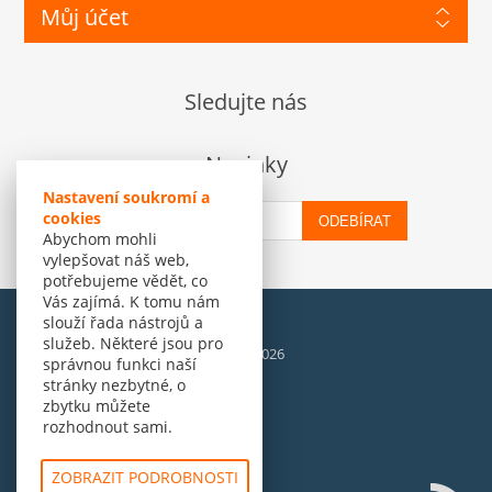
Můj účet
Sledujte nás
Novinky
Nastavení soukromí a
cookies
ODEBÍRAT
Abychom mohli
vylepšovat náš web,
potřebujeme vědět, co
Vás zajímá. K tomu nám
slouží řada nástrojů a
služeb. Některé jsou pro
© Amenit Software Solutions, 1998 - 2026
správnou funkci naší
Powered by
nopCommerce
stránky nezbytné, o
zbytku můžete
rozhodnout sami.
ZOBRAZIT PODROBNOSTI