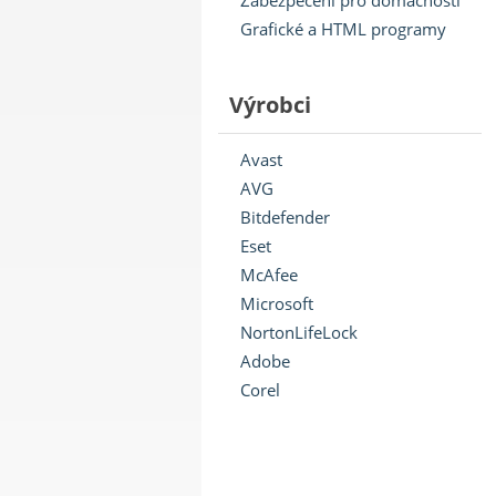
Zabezpečení pro domácnosti
Grafické a HTML programy
Výrobci
Avast
AVG
Bitdefender
Eset
McAfee
Microsoft
NortonLifeLock
Adobe
Corel