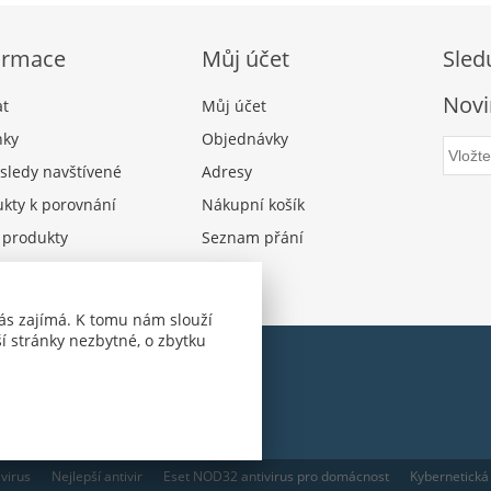
ormace
Můj účet
Sled
Novi
at
Můj účet
nky
Objednávky
sledy navštívené
Adresy
kty k porovnání
Nákupní košík
 produkty
Seznam přání
ás zajímá. K tomu nám slouží
í stránky nezbytné, o zbytku
ivirus
Nejlepší antivir
Eset NOD32 antivirus pro domácnost
Kybernetická