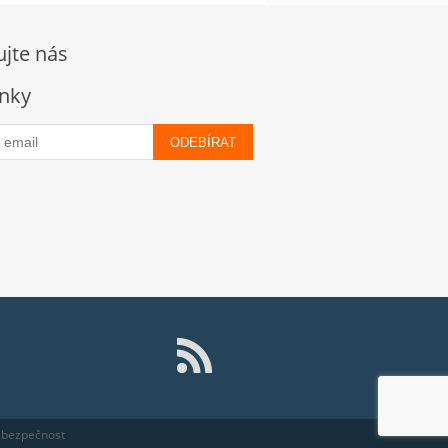
ujte nás
nky
ODEBÍRAT
 bezpečnost