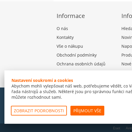
Informace
Inf
O nás
Hled
Kontakty
Novi
Vše o nákupu
Napo
Obchodní podmínky
Produ
Ochrana osobních údajů
Nové
Nastavení souborů cookies
Nastavení soukromí a cookies
Abychom mohli vylepšovat náš web, potřebujeme vědět, co V
řada nástrojů a služeb. Některé jsou pro správnou funkci naš
můžete rozhodnout sami.
© Amenit Software Solutions, 1998 - 2026
Powered by
nopCommerce
ZOBRAZIT PODROBNOSTI
PŘIJMOUT VŠE
Eset
Ant