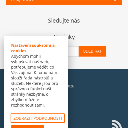
Sledujte nás
Novinky
Nastavení soukromí a
cookies
ODEBÍRAT
Abychom mohli
vylepšovat náš web,
potřebujeme vědět, co
Vás zajímá. K tomu nám
slouží řada nástrojů a
služeb. Některé jsou pro
© Amenit Software Solutions, 1998 - 2026
správnou funkci naší
Powered by
nopCommerce
stránky nezbytné, o
zbytku můžete
rozhodnout sami.
ZOBRAZIT PODROBNOSTI