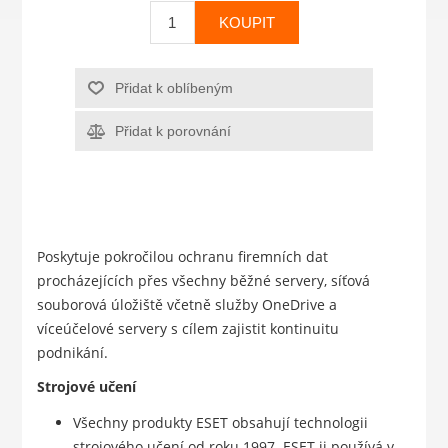
KOUPIT
Přidat k oblíbeným
Přidat k porovnání
Poskytuje pokročilou ochranu firemních dat
procházejících přes všechny běžné servery, síťová
souborová úložiště včetně služby OneDrive a
víceúčelové servery s cílem zajistit kontinuitu
podnikání.
Strojové učení
Všechny produkty ESET obsahují technologii
strojového učení od roku 1997. ESET ji používá v