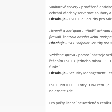
Souborové servery -
prověřená antiviro
ochrání všechny serverové soubory a
Obsahuje
-
ESET File Security pro Mi
Firewall a antispam
- Přináší ochranu k
firewall, kontrola obsahu webu, antispam
Obsahuje
-
ESET Endpoint Security pro
Vzdálená správa -
pomocí nástroje vzd
řešením ESET z jednoho místa.
ESET
funkcí.
Obsahuje
- Security Management Cent
ESET PROTECT Entry On-Prem je b
naleznete
zde
.
Pro počty licencí neuvedené v ceníku