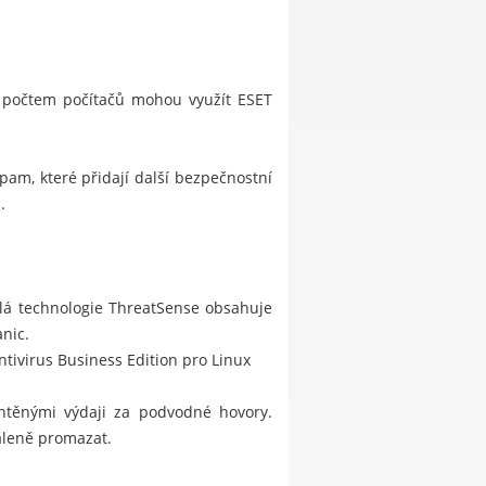
m počtem počítačů mohou využít
ESET
spam, které přidají další bezpečnostní
.
ilá technologie ThreatSense obsahuje
nic.
ivirus Business Edition pro Linux
htěnými výdaji za podvodné hovory.
dáleně promazat.