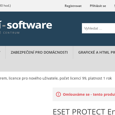
.30 hod.)
Registrovat
Přihlásit se
W
ZABEZPEČENÍ PRO DOMÁCNOSTI
GRAFICKÉ A HTML 
m, licence pro nového uživatele, počet licencí 99, platnost 1 rok
Omlouváme se - tento produkt
ESET PROTECT En