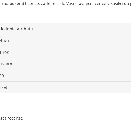
rodloužení) licence, zadejte číslo Vaší stávající licence v košíku 
Hodnota atributu
Nová
1 rok
Ostatní
99
Eset
psát recenze