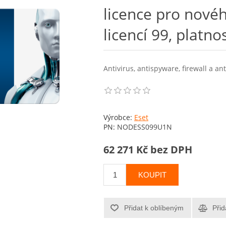
licence pro novéh
licencí 99, platno
Antivirus, antispyware, firewall a an
Výrobce:
Eset
PN:
NODESS099U1N
62 271 Kč bez DPH
KOUPIT
Přidat k oblíbeným
Přid