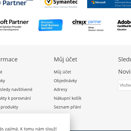
ormace
Můj účet
Sled
Novi
at
Můj účet
nky
Objednávky
sledy navštívené
Adresy
kty k porovnání
Nákupní košík
 produkty
Seznam přání
ás zajímá. K tomu nám slouží