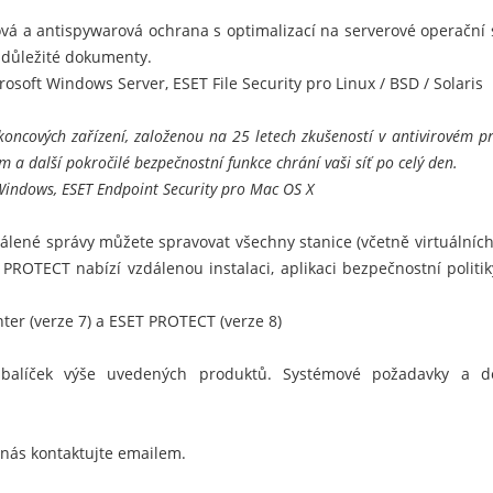
vá a antispywarová ochrana s optimalizací na serverové operační s
 důležité dokumenty.
crosoft Windows Server
,
ESET File Security pro Linux / BSD / Solaris
oncových zařízení, založenou na 25 letech zkušeností v antivirovém pr
 a další pokročilé bezpečnostní funkce chrání vaši síť po celý den.
 Windows
,
ESET Endpoint Security pro Mac OS X
álené správy můžete spravovat všechny stanice (včetně virtuálních
 PROTECT
nabízí vzdálenou instalaci, aplikaci bezpečnostní politi
er (verze 7) a ESET PROTECT (verze 8)
alíček výše uvedených produktů. Systémové požadavky a deta
 nás kontaktujte emailem.