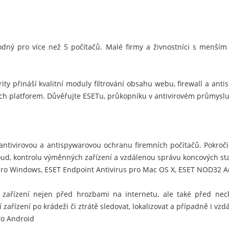
dný pro více než 5 počítačů. Malé firmy a živnostníci s menší
ty přináší kvalitní moduly filtrování obsahu webu, firewall a anti
ích platforem. Důvěřujte ESETu, průkopníku v antivirovém průmyslu
 antivirovou a antispywarovou ochranu firemních počítačů. Pokroč
oud, kontrolu výměnných zařízení a vzdálenou správu koncových sta
 pro Windows
,
ESET Endpoint Antivirus pro Mac OS X
,
ESET NOD32 Ant
 zařízení nejen před hrozbami na internetu, ale také před nec
ařízení po krádeži či ztrátě sledovat, lokalizovat a případně i vz
ro Android