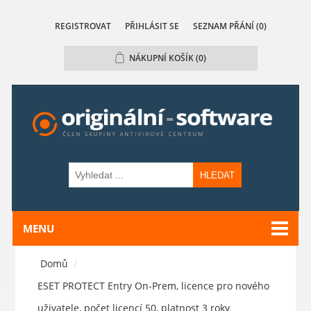
REGISTROVAT
PŘIHLÁSIT SE
SEZNAM PŘÁNÍ
(0)
NÁKUPNÍ KOŠÍK
(0)
HLEDAT
MENU
Domů
/
ESET PROTECT Entry On-Prem, licence pro nového
uživatele, počet licencí 50, platnost 3 roky