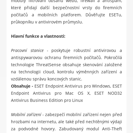
moduly filtrování obsahu webu, firewall a antispam,
které přidají další bezpečnostní vrsty do firemních
počítačů a mobilních platforem. Důvěřujte ESETu,
průkopníku v antivirovém průmyslu.
Hlavní funkce a vlastnosti:
Pracovní stanice -
poskytuje robustní antivirovou a
antispywarovou ochranu firemních počítačů. Pokročilá
technologie ThreatSense obsahuje skenování založené
na technologii cloud, kontrolu výměnných zařízení a
vzdálenou správu koncových stanic.
Obsahuje
-
ESET Endpoint Antivirus pro Windows
,
ESET
Endpoint Antivirus pro Mac OS X
,
ESET NOD32
Antivirus Business Edition pro Linux
Mobilní zařízení -
zabezpečí mobilní zařízení nejen před
hrozbami na internetu, ale také před nechtěnými výdaji
za podvodné hovory. Zabudovaný modul Anti-Theft