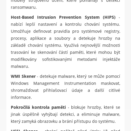
modely strojového učení, které pomáhají s detekcí
ransomwaru.
Host-Based Intrusion Prevention System (HIPS)
-
nabízí lepší nastavení a kontrolu chování systému.
Umožňuje definovat pravidla pro systémové registry,
procesy, aplikace a soubory a detekuje hrozby na
základě chování systému. Využívá nejnovější možnosti
trasování ke skenování částí paměti, které mohou být
modifikovány sofistikovanými metodami injektáže
malwaru.
WMI Skener
- detekuje malware, který se může pomocí
Windows Management Instrumentation maskovat,
shromažďovat přihlašovací údaje a další citlivé
informace.
Pokročilá kontrola paměti
- blokuje hrozby, které se
jinak úspěšně vyhýbají detekci, a eliminuje malware,
který zamyká obrazovku a brání přístupu do systému.