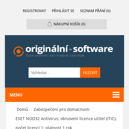
REGISTROVAT
PŘIHLÁSIT SE
SEZNAM PŘÁNÍ
(0)
NÁKUPNÍ KOŠÍK
(0)
HLEDAT
MENU
Domů
/
Zabezpečení pro domácnosti
/
ESET NOD32 Antivirus; obnovení licence učitel (ITIC);
počet licencí 1; platnost 1 rok