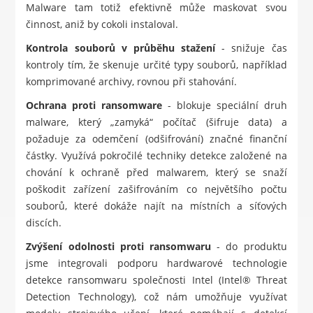
Malware tam totiž efektivně může maskovat svou
činnost, aniž by cokoli instaloval.
Kontrola souborů v průběhu stažení
- snižuje čas
kontroly tím, že skenuje určité typy souborů, například
komprimované archivy, rovnou při stahování.
Ochrana proti ransomware
- blokuje speciální druh
malware, který „zamyká“ počítač (šifruje data) a
požaduje za odemčení (odšifrování) značné finanční
částky. Využívá pokročilé techniky detekce založené na
chování k ochraně před malwarem, který se snaží
poškodit zařízení zašifrováním co největšího počtu
souborů, které dokáže najít na místních a síťových
discích.
Zvýšení odolnosti proti ransomwaru
- do produktu
jsme integrovali podporu hardwarové technologie
detekce ransomwaru společnosti Intel (Intel® Threat
Detection Technology), což nám umožňuje využívat