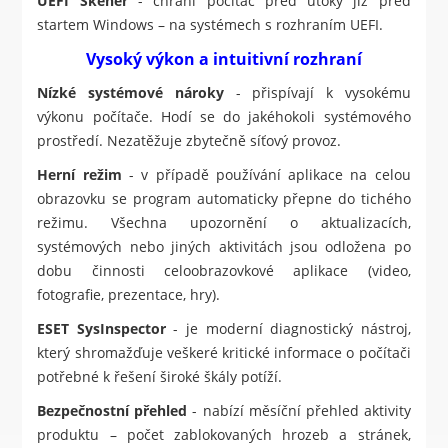
UEFI Skener
- chrání počítač před útoky již před
startem Windows – na systémech s rozhraním UEFI.
Vysoký výkon a intuitivní rozhraní
Nízké systémové nároky
- přispívají k vysokému
výkonu počítače. Hodí se do jakéhokoli systémového
prostředí. Nezatěžuje zbytečně síťový provoz.
Herní režim
- v případě používání aplikace na celou
obrazovku se program automaticky přepne do tichého
režimu. Všechna upozornění o aktualizacích,
systémových nebo jiných aktivitách jsou odložena po
dobu činnosti celoobrazovkové aplikace (video,
fotografie, prezentace, hry).
ESET SysInspector
- je moderní diagnostický nástroj,
který shromažďuje veškeré kritické informace o počítači
potřebné k řešení široké škály potíží.
Bezpečnostní přehled
- nabízí měsíční přehled aktivity
produktu – počet zablokovaných hrozeb a stránek,