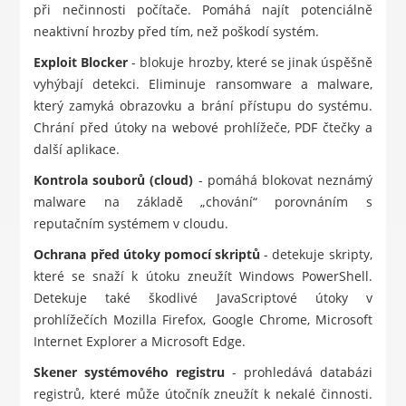
při nečinnosti počítače. Pomáhá najít potenciálně
neaktivní hrozby před tím, než poškodí systém.
Exploit Blocker
- blokuje hrozby, které se jinak úspěšně
vyhýbají detekci. Eliminuje ransomware a malware,
který zamyká obrazovku a brání přístupu do systému.
Chrání před útoky na webové prohlížeče, PDF čtečky a
další aplikace.
Kontrola souborů (cloud)
- pomáhá blokovat neznámý
malware na základě „chování“ porovnáním s
reputačním systémem v cloudu.
Ochrana před útoky pomocí skriptů
- detekuje skripty,
které se snaží k útoku zneužít Windows PowerShell.
Detekuje také škodlivé JavaScriptové útoky v
prohlížečích Mozilla Firefox, Google Chrome, Microsoft
Internet Explorer a Microsoft Edge.
Skener systémového registru
- prohledává databázi
registrů, které může útočník zneužít k nekalé činnosti.