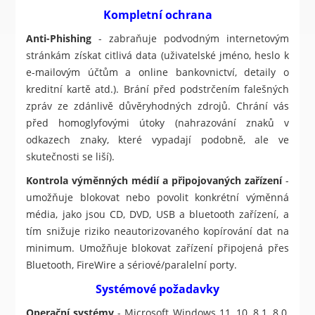
Kompletní ochrana
Anti-Phishing
- zabraňuje podvodným internetovým
stránkám získat citlivá data (uživatelské jméno, heslo k
e-mailovým účtům a online bankovnictví, detaily o
kreditní kartě atd.). Brání před podstrčením falešných
zpráv ze zdánlivě důvěryhodných zdrojů. Chrání vás
před homoglyfovými útoky (nahrazování znaků v
odkazech znaky, které vypadají podobně, ale ve
skutečnosti se liší).
Kontrola výměnných médií a připojovaných zařízení
-
umožňuje blokovat nebo povolit konkrétní výměnná
média, jako jsou CD, DVD, USB a bluetooth zařízení, a
tím snižuje riziko neautorizovaného kopírování dat na
minimum. Umožňuje blokovat zařízení připojená přes
Bluetooth, FireWire a sériové/paralelní porty.
Systémové požadavky
Operační systémy
- Microsoft Windows 11, 10, 8.1, 8.0,