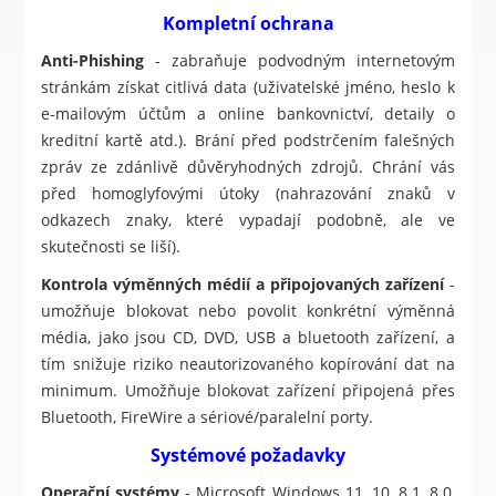
Kompletní ochrana
Anti-Phishing
- zabraňuje podvodným internetovým
stránkám získat citlivá data (uživatelské jméno, heslo k
e-mailovým účtům a online bankovnictví, detaily o
kreditní kartě atd.). Brání před podstrčením falešných
zpráv ze zdánlivě důvěryhodných zdrojů. Chrání vás
před homoglyfovými útoky (nahrazování znaků v
odkazech znaky, které vypadají podobně, ale ve
skutečnosti se liší).
Kontrola výměnných médií a připojovaných zařízení
-
umožňuje blokovat nebo povolit konkrétní výměnná
média, jako jsou CD, DVD, USB a bluetooth zařízení, a
tím snižuje riziko neautorizovaného kopírování dat na
minimum. Umožňuje blokovat zařízení připojená přes
Bluetooth, FireWire a sériové/paralelní porty.
Systémové požadavky
Operační systémy
- Microsoft Windows 11, 10, 8.1, 8.0,