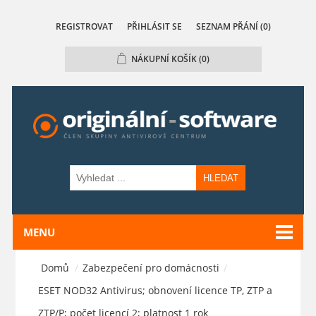
REGISTROVAT
PŘIHLÁSIT SE
SEZNAM PŘÁNÍ
(0)
NÁKUPNÍ KOŠÍK
(0)
HLEDAT
MENU
Domů
/
Zabezpečení pro domácnosti
/
ESET NOD32 Antivirus; obnovení licence TP, ZTP a
ZTP/P; počet licencí 2; platnost 1 rok