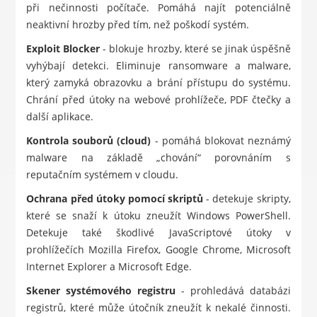
při nečinnosti počítače. Pomáhá najít potenciálně
neaktivní hrozby před tím, než poškodí systém.
Exploit Blocker
- blokuje hrozby, které se jinak úspěšně
vyhýbají detekci. Eliminuje ransomware a malware,
který zamyká obrazovku a brání přístupu do systému.
Chrání před útoky na webové prohlížeče, PDF čtečky a
další aplikace.
Kontrola souborů (cloud)
- pomáhá blokovat neznámý
malware na základě „chování“ porovnáním s
reputačním systémem v cloudu.
Ochrana před útoky pomocí skriptů
- detekuje skripty,
které se snaží k útoku zneužít Windows PowerShell.
Detekuje také škodlivé JavaScriptové útoky v
prohlížečích Mozilla Firefox, Google Chrome, Microsoft
Internet Explorer a Microsoft Edge.
Skener systémového registru
- prohledává databázi
registrů, které může útočník zneužít k nekalé činnosti.