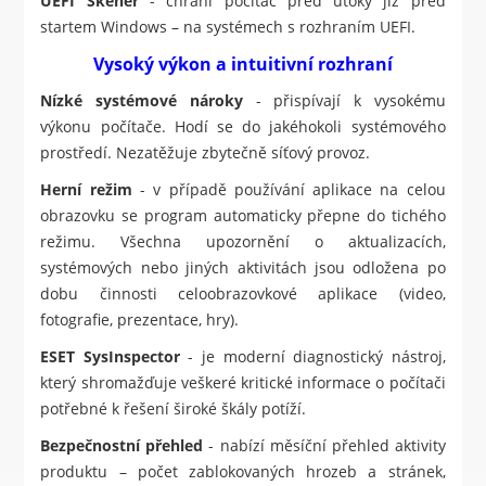
UEFI Skener
- chrání počítač před útoky již před
startem Windows – na systémech s rozhraním UEFI.
Vysoký výkon a intuitivní rozhraní
Nízké systémové nároky
- přispívají k vysokému
výkonu počítače. Hodí se do jakéhokoli systémového
prostředí. Nezatěžuje zbytečně síťový provoz.
Herní režim
- v případě používání aplikace na celou
obrazovku se program automaticky přepne do tichého
režimu. Všechna upozornění o aktualizacích,
systémových nebo jiných aktivitách jsou odložena po
dobu činnosti celoobrazovkové aplikace (video,
fotografie, prezentace, hry).
ESET SysInspector
- je moderní diagnostický nástroj,
který shromažďuje veškeré kritické informace o počítači
potřebné k řešení široké škály potíží.
Bezpečnostní přehled
- nabízí měsíční přehled aktivity
produktu – počet zablokovaných hrozeb a stránek,