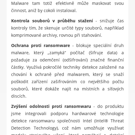
Malware tam totiž efektivně může maskovat svou
činnost, aniž by cokoli instaloval.
Kontrola souborů v průběhu stažení
- snižuje čas
kontroly tím, že skenuje určité typy souborů, například
komprimované archivy, rovnou při stahování.
Ochrana proti ransomware
- blokuje speciální druh
malware, který „zamyká“ počítač (šifruje data) a
požaduje za odemčení (odšifrování) značné finanční
částky. Využívá pokročilé techniky detekce založené na
chování k ochraně před malwarem, který se snaží
poškodit zařízení zašifrováním co největšího počtu
souborů, které dokáže najít na místních a síťových
discích.
Zvýšení odolnosti proti ransomwaru
- do produktu
jsme integrovali podporu hardwarové technologie
detekce ransomwaru společnosti Intel (Intel® Threat
Detection Technology), což nám umožňuje využívat