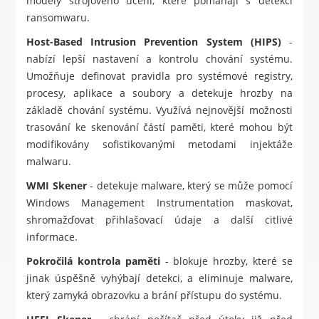
modely strojového učení, které pomáhají s detekcí
ransomwaru.
Host-Based Intrusion Prevention System (HIPS)
-
nabízí lepší nastavení a kontrolu chování systému.
Umožňuje definovat pravidla pro systémové registry,
procesy, aplikace a soubory a detekuje hrozby na
základě chování systému. Využívá nejnovější možnosti
trasování ke skenování částí paměti, které mohou být
modifikovány sofistikovanými metodami injektáže
malwaru.
WMI Skener
- detekuje malware, který se může pomocí
Windows Management Instrumentation maskovat,
shromažďovat přihlašovací údaje a další citlivé
informace.
Pokročilá kontrola paměti
- blokuje hrozby, které se
jinak úspěšně vyhýbají detekci, a eliminuje malware,
který zamyká obrazovku a brání přístupu do systému.