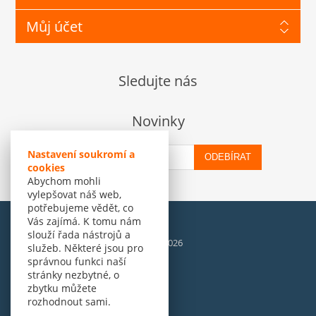
Můj účet
Sledujte nás
Novinky
Nastavení soukromí a
ODEBÍRAT
cookies
Abychom mohli
vylepšovat náš web,
potřebujeme vědět, co
Vás zajímá. K tomu nám
slouží řada nástrojů a
© Amenit Software Solutions, 1998 - 2026
služeb. Některé jsou pro
Powered by
nopCommerce
správnou funkci naší
stránky nezbytné, o
zbytku můžete
rozhodnout sami.