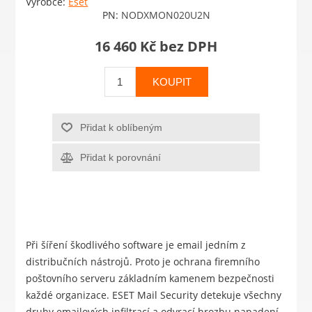
Výrobce:
Eset
PN:
NODXMON020U2N
16 460 Kč bez DPH
KOUPIT
Přidat k oblíbeným
Přidat k porovnání
Při šíření škodlivého software je email jedním z
distribučních nástrojů. Proto je ochrana firemního
poštovního serveru základním kamenem bezpečnosti
každé organizace. ESET Mail Security detekuje všechny
druhy emailových infiltrací a odvrací hrozbu napadení