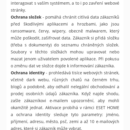
interagovat s vaším systémem, a to i po zavření webové
stránky.
Ochrana složek
- pomáhá chránit citlivá data zákazníků
před škodlivými aplikacemi a hrozbami, jako jsou
ransomware, červy, wipery, obecně malwarem, který
může poškodit, zašifrovat data. Zákazník si přidá složku
(třeba s dokumenty) do seznamu chráněných složek.
Soubory v těchto složkách mohou upravovat nebo
mazat jenom uživatelem povolené aplikace. Při pokusu
o změnu dat ve složce dojde k informování zákazníka.
Ochrana identity
- prohledává tisíce webových stránek,
včetně dark webu, různých chatů na černém trhu,
blogů a podobně, aby odhalil nelegální obchodování a
prodej osobních údajů zákazníka. Když najde shodu,
zašle zákazníkovi e-mailem upozornění, aby mohli
okamžitě jednat. Aktivace probíhá v rámci ESET HOME
a ochrana identity sleduje tyto parametry: jméno,
příjmení, adresu, město, psč, zemi a až 10 e-mailových
adres, které si zákazník může vybrat.