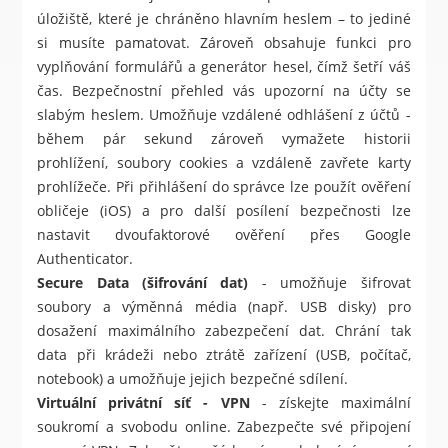
úložiště, které je chráněno hlavním heslem – to jediné
si musíte pamatovat. Zároveň obsahuje funkci pro
vyplňování formulářů a generátor hesel, čímž šetří váš
čas. Bezpečnostní přehled vás upozorní na účty se
slabým heslem. Umožňuje vzdálené odhlášení z účtů -
během pár sekund zároveň vymažete historii
prohlížení, soubory cookies a vzdáleně zavřete karty
prohlížeče. Při přihlášení do správce lze použít ověření
obličeje (iOS) a pro další posílení bezpečnosti lze
nastavit dvoufaktorové ověření přes Google
Authenticator.
Secure Data (šifrování dat)
- umožňuje šifrovat
soubory a výměnná média (např. USB disky) pro
dosažení maximálního zabezpečení dat. Chrání tak
data při krádeži nebo ztrátě zařízení (USB, počítač,
notebook) a umožňuje jejich bezpečné sdílení.
Virtuální privátní síť - VPN
- získejte maximální
soukromí a svobodu online. Zabezpečte své připojení