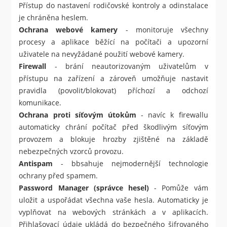
Přístup do nastavení rodičovské kontroly a odinstalace
je chráněna heslem.
Ochrana webové kamery
- monitoruje všechny
procesy a aplikace běžící na počítači a upozorní
uživatele na nevyžádané použití webové kamery.
Firewall
- brání neautorizovaným uživatelům v
přístupu na zařízení a zároveň umožňuje nastavit
pravidla (povolit/blokovat) příchozí a odchozí
komunikace.
Ochrana proti síťovým útokům
- navíc k firewallu
automaticky chrání počítač před škodlivým síťovým
provozem a blokuje hrozby zjištěné na základě
nebezpečných vzorců provozu.
Antispam
- bbsahuje nejmodernější technologie
ochrany před spamem.
Password Manager (správce hesel)
- Pomůže vám
uložit a uspořádat všechna vaše hesla. Automaticky je
vyplňovat na webových stránkách a v aplikacích.
Přihlašovací údaje ukládá do bezpečného šifrovaného