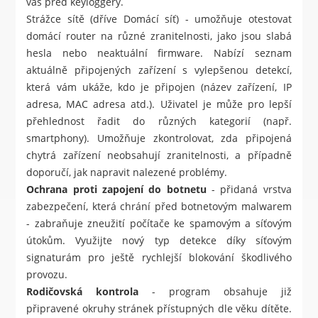
vás před keyloggery.
Strážce sítě (dříve Domácí síť) - umožňuje otestovat
domácí router na různé zranitelnosti, jako jsou slabá
hesla nebo neaktuální firmware. Nabízí seznam
aktuálně připojených zařízení s vylepšenou detekcí,
která vám ukáže, kdo je připojen (název zařízení, IP
adresa, MAC adresa atd.). Uživatel je může pro lepší
přehlednost řadit do různých kategorií (např.
smartphony). Umožňuje zkontrolovat, zda připojená
chytrá zařízení neobsahují zranitelnosti, a případně
doporučí, jak napravit nalezené problémy.
Ochrana proti zapojení do botnetu
- přidaná vrstva
zabezpečení, která chrání před botnetovým malwarem
- zabraňuje zneužití počítače ke spamovým a síťovým
útokům. Využijte nový typ detekce díky síťovým
signaturám pro ještě rychlejší blokování škodlivého
provozu.
Rodičovská kontrola
- program obsahuje již
připravené okruhy stránek přístupných dle věku dítěte.