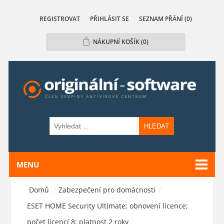
REGISTROVAT
PŘIHLÁSIT SE
SEZNAM PŘÁNÍ
(0)
NÁKUPNÍ KOŠÍK
(0)
HLEDAT
MENU
Domů
/
Zabezpečení pro domácnosti
/
ESET HOME Security Ultimate; obnovení licence;
počet licencí 8; platnost 2 roky