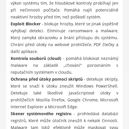
výkon systému tím, že hloubkové kontroly probíhají jen
při nečinnosti počítače. Pomáhá najít potenciálně
neaktivní hrozby před tím, než poškodí systém.
Exploit Blocker
- blokuje hrozby, které se jinak úspěšně
vyhýbají detekci. Eliminuje ransomware a malware,
který zamyká obrazovku a brání přístupu do systému.
Chrání před útoky na webové prohlížeče, PDF čtečky a
další aplikace.
Kontrola souborů (cloud)
- pomáhá blokovat neznámý
malware na základě „chování“ porovnáním s
reputačním systémem v cloudu.
Ochrana před útoky pomocí skriptů
- detekuje skripty,
které se snaží k útoku zneužít Windows PowerShell.
Detekuje také škodlivé JavaScriptové útoky v
prohlížečích Mozilla Firefox, Google Chrome, Microsoft
Internet Explorer a Microsoft Edge.
Skener systémového registru
- prohledává databázi
registrů, které může útočník zneužít k nekalé činnosti.
Malware tam totiž efektivně může maskovat svou