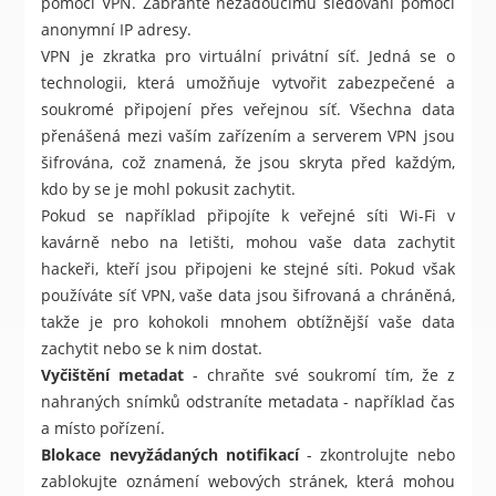
pomocí VPN. Zabraňte nežádoucímu sledování pomocí
anonymní IP adresy.
VPN je zkratka pro virtuální privátní síť. Jedná se o
technologii, která umožňuje vytvořit zabezpečené a
soukromé připojení přes veřejnou síť. Všechna data
přenášená mezi vaším zařízením a serverem VPN jsou
šifrována, což znamená, že jsou skryta před každým,
kdo by se je mohl pokusit zachytit.
Pokud se například připojíte k veřejné síti Wi-Fi v
kavárně nebo na letišti, mohou vaše data zachytit
hackeři, kteří jsou připojeni ke stejné síti. Pokud však
používáte síť VPN, vaše data jsou šifrovaná a chráněná,
takže je pro kohokoli mnohem obtížnější vaše data
zachytit nebo se k nim dostat.
Vyčištění metadat
- chraňte své soukromí tím, že z
nahraných snímků odstraníte metadata - například čas
a místo pořízení.
Blokace nevyžádaných notifikací
- zkontrolujte nebo
zablokujte oznámení webových stránek, která mohou