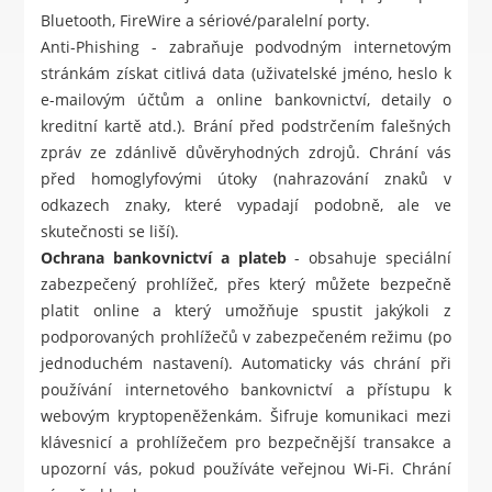
Bluetooth, FireWire a sériové/paralelní porty.
Anti-Phishing - zabraňuje podvodným internetovým
stránkám získat citlivá data (uživatelské jméno, heslo k
e-mailovým účtům a online bankovnictví, detaily o
kreditní kartě atd.). Brání před podstrčením falešných
zpráv ze zdánlivě důvěryhodných zdrojů. Chrání vás
před homoglyfovými útoky (nahrazování znaků v
odkazech znaky, které vypadají podobně, ale ve
skutečnosti se liší).
Ochrana bankovnictví a plateb
- obsahuje speciální
zabezpečený prohlížeč, přes který můžete bezpečně
platit online a který umožňuje spustit jakýkoli z
podporovaných prohlížečů v zabezpečeném režimu (po
jednoduchém nastavení). Automaticky vás chrání při
používání internetového bankovnictví a přístupu k
webovým kryptopeněženkám. Šifruje komunikaci mezi
klávesnicí a prohlížečem pro bezpečnější transakce a
upozorní vás, pokud používáte veřejnou Wi-Fi. Chrání