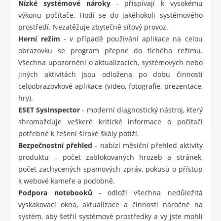
Nízké systémové nároky
- přispívají k vysokému
výkonu počítače. Hodí se do jakéhokoli systémového
prostředí. Nezatěžuje zbytečně síťový provoz.
Herní režim
- v případě používání aplikace na celou
obrazovku se program přepne do tichého režimu.
Všechna upozornění o aktualizacích, systémových nebo
jiných aktivitách jsou odložena po dobu činnosti
celoobrazovkové aplikace (video, fotografie, prezentace,
hry).
ESET SysInspector
- moderní diagnostický nástroj, který
shromažďuje veškeré kritické informace o počítači
potřebné k řešení široké škály potíží.
Bezpečnostní přehled
- nabízí měsíční přehled aktivity
produktu – počet zablokovaných hrozeb a stránek,
počet zachycených spamových zpráv, pokusů o přístup
k webové kameře a podobně.
Podpora notebooků
- odloží všechna nedůležitá
vyskakovací okna, aktualizace a činnosti náročné na
systém, aby šetřil systémové prostředky a vy jste mohli