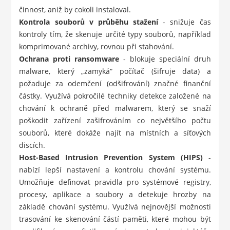
činnost, aniž by cokoli instaloval.
Kontrola souborů v průběhu stažení
- snižuje čas
kontroly tím, že skenuje určité typy souborů, například
komprimované archivy, rovnou při stahování.
Ochrana proti ransomware
- blokuje speciální druh
malware, který „zamyká“ počítač (šifruje data) a
požaduje za odemčení (odšifrování) značné finanční
částky. Využívá pokročilé techniky detekce založené na
chování k ochraně před malwarem, který se snaží
poškodit zařízení zašifrováním co největšího počtu
souborů, které dokáže najít na místních a síťových
discích.
Host-Based Intrusion Prevention System (HIPS)
-
nabízí lepší nastavení a kontrolu chování systému.
Umožňuje definovat pravidla pro systémové registry,
procesy, aplikace a soubory a detekuje hrozby na
základě chování systému. Využívá nejnovější možnosti
trasování ke skenování částí paměti, které mohou být