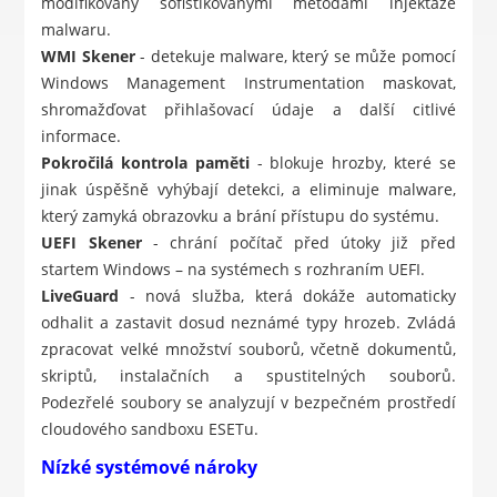
modifikovány sofistikovanými metodami injektáže
malwaru.
WMI Skener
- detekuje malware, který se může pomocí
Windows Management Instrumentation maskovat,
shromažďovat přihlašovací údaje a další citlivé
informace.
Pokročilá kontrola paměti
- blokuje hrozby, které se
jinak úspěšně vyhýbají detekci, a eliminuje malware,
který zamyká obrazovku a brání přístupu do systému.
UEFI Skener
- chrání počítač před útoky již před
startem Windows – na systémech s rozhraním UEFI.
LiveGuard
- nová služba, která dokáže automaticky
odhalit a zastavit dosud neznámé typy hrozeb. Zvládá
zpracovat velké množství souborů, včetně dokumentů,
skriptů, instalačních a spustitelných souborů.
Podezřelé soubory se analyzují v bezpečném prostředí
cloudového sandboxu ESETu.
Nízké systémové nároky