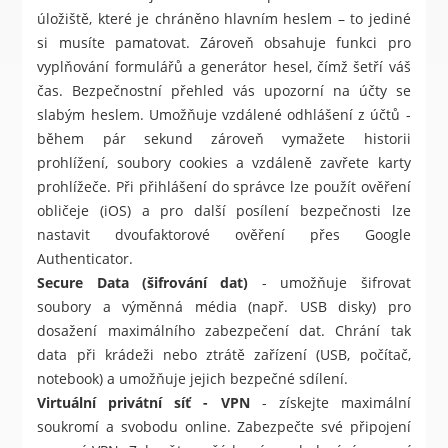
úložiště, které je chráněno hlavním heslem – to jediné
si musíte pamatovat. Zároveň obsahuje funkci pro
vyplňování formulářů a generátor hesel, čímž šetří váš
čas. Bezpečnostní přehled vás upozorní na účty se
slabým heslem. Umožňuje vzdálené odhlášení z účtů -
během pár sekund zároveň vymažete historii
prohlížení, soubory cookies a vzdáleně zavřete karty
prohlížeče. Při přihlášení do správce lze použít ověření
obličeje (iOS) a pro další posílení bezpečnosti lze
nastavit dvoufaktorové ověření přes Google
Authenticator.
Secure Data (šifrování dat)
- umožňuje šifrovat
soubory a výměnná média (např. USB disky) pro
dosažení maximálního zabezpečení dat. Chrání tak
data při krádeži nebo ztrátě zařízení (USB, počítač,
notebook) a umožňuje jejich bezpečné sdílení.
Virtuální privátní síť - VPN
- získejte maximální
soukromí a svobodu online. Zabezpečte své připojení