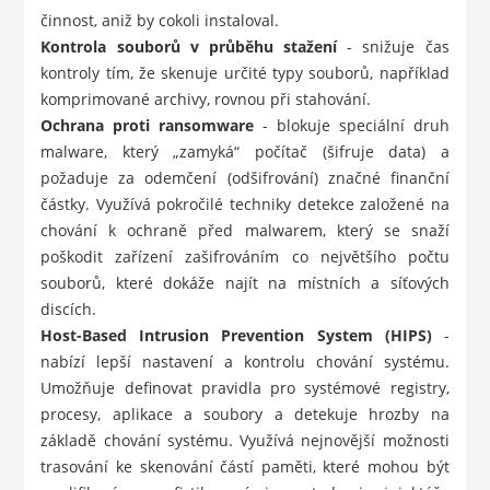
činnost, aniž by cokoli instaloval.
Kontrola souborů v průběhu stažení
- snižuje čas
kontroly tím, že skenuje určité typy souborů, například
komprimované archivy, rovnou při stahování.
Ochrana proti ransomware
- blokuje speciální druh
malware, který „zamyká“ počítač (šifruje data) a
požaduje za odemčení (odšifrování) značné finanční
částky. Využívá pokročilé techniky detekce založené na
chování k ochraně před malwarem, který se snaží
poškodit zařízení zašifrováním co největšího počtu
souborů, které dokáže najít na místních a síťových
discích.
Host-Based Intrusion Prevention System (HIPS)
-
nabízí lepší nastavení a kontrolu chování systému.
Umožňuje definovat pravidla pro systémové registry,
procesy, aplikace a soubory a detekuje hrozby na
základě chování systému. Využívá nejnovější možnosti
trasování ke skenování částí paměti, které mohou být