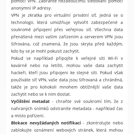
pomocí VPN. Zabraňte nežádoucímu sledování pomocí
anonymní IP adresy.
VPN je zkratka pro virtuální privátní síť. Jedná se o
technologii, která umožňuje vytvořit zabezpečené a
soukromé připojení přes veřejnou síť. Všechna data
přenášená mezi vaším zařízením a serverem VPN jsou
šifrována, což znamená, že jsou skryta před každým,
kdo by se je mohl pokusit zachytit.
Pokud se například připojíte k veřejné síti Wi-Fi v
kavárně nebo na letišti, mohou vaše data zachytit
hackeři, kteří jsou připojeni ke stejné síti. Pokud však
používáte síť VPN, vaše data jsou šifrovaná a chráněná,
takže je pro kohokoli mnohem obtížnější vaše data
zachytit nebo se k nim dostat.
Vyčištění metadat
- chraňte své soukromí tím, že z
nahraných snímků odstraníte metadata - například čas
a místo pořízení.
Blokace nevyžádaných notifikací
- zkontrolujte nebo
zablokujte oznámení webových stránek, která mohou