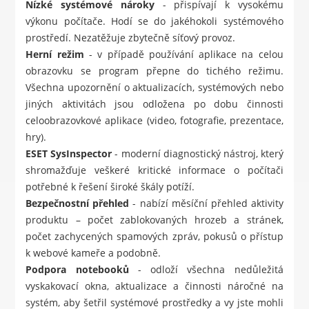
Nízké systémové nároky
- přispívají k vysokému
výkonu počítače. Hodí se do jakéhokoli systémového
prostředí. Nezatěžuje zbytečně síťový provoz.
Herní režim
- v případě používání aplikace na celou
obrazovku se program přepne do tichého režimu.
Všechna upozornění o aktualizacích, systémových nebo
jiných aktivitách jsou odložena po dobu činnosti
celoobrazovkové aplikace (video, fotografie, prezentace,
hry).
ESET SysInspector
- moderní diagnostický nástroj, který
shromažďuje veškeré kritické informace o počítači
potřebné k řešení široké škály potíží.
Bezpečnostní přehled
- nabízí měsíční přehled aktivity
produktu – počet zablokovaných hrozeb a stránek,
počet zachycených spamových zpráv, pokusů o přístup
k webové kameře a podobně.
Podpora notebooků
- odloží všechna nedůležitá
vyskakovací okna, aktualizace a činnosti náročné na
systém, aby šetřil systémové prostředky a vy jste mohli