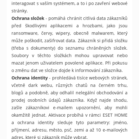
interagovat s vaším systémem, a to i po zavření webové
stránky.
Ochrana složek
- pomáhá chránit citlivá data zákazníků
před škodlivými aplikacemi a hrozbami, jako jsou
ransomware, červy, wipery, obecně malwarem, který
může poškodit, zašifrovat data. Zákazník si přidá složku
(třeba s dokumenty) do seznamu chráněných složek.
Soubory v těchto složkách mohou upravovat nebo
mazat jenom uživatelem povolené aplikace. Při pokusu
o změnu dat ve složce dojde k informování zákazníka.
Ochrana identity
- prohledává tisíce webových stránek,
včetně dark webu, různých chatů na černém trhu,
blogů a podobně, aby odhalil nelegální obchodování a
prodej osobních údajů zákazníka. Když najde shodu,
zašle zákazníkovi e-mailem upozornění, aby mohli
okamžitě jednat. Aktivace probíhá v rámci ESET HOME
a ochrana identity sleduje tyto parametry: jméno,
příjmení, adresu, město, psč, zemi a až 10 e-mailových
adres, které si zákazník může vybrat.