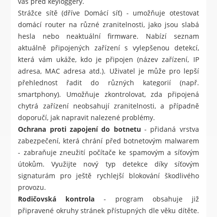
vás před keyloggery.
Strážce sítě (dříve Domácí síť) - umožňuje otestovat
domácí router na různé zranitelnosti, jako jsou slabá
hesla nebo neaktuální firmware. Nabízí seznam
aktuálně připojených zařízení s vylepšenou detekcí,
která vám ukáže, kdo je připojen (název zařízení, IP
adresa, MAC adresa atd.). Uživatel je může pro lepší
přehlednost řadit do různých kategorií (např.
smartphony). Umožňuje zkontrolovat, zda připojená
chytrá zařízení neobsahují zranitelnosti, a případně
doporučí, jak napravit nalezené problémy.
Ochrana proti zapojení do botnetu
- přidaná vrstva
zabezpečení, která chrání před botnetovým malwarem
- zabraňuje zneužití počítače ke spamovým a síťovým
útokům. Využijte nový typ detekce díky síťovým
signaturám pro ještě rychlejší blokování škodlivého
provozu.
Rodičovská kontrola
- program obsahuje již
připravené okruhy stránek přístupných dle věku dítěte.