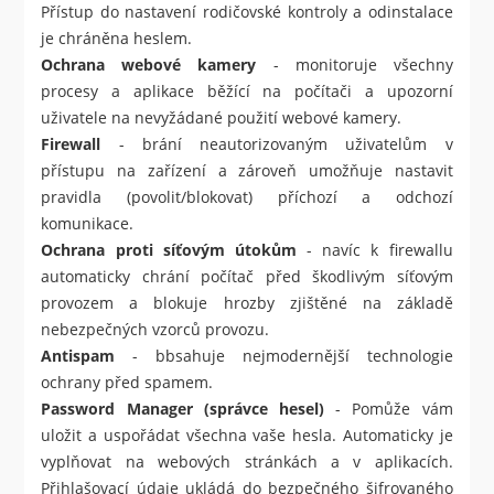
Přístup do nastavení rodičovské kontroly a odinstalace
je chráněna heslem.
Ochrana webové kamery
- monitoruje všechny
procesy a aplikace běžící na počítači a upozorní
uživatele na nevyžádané použití webové kamery.
Firewall
- brání neautorizovaným uživatelům v
přístupu na zařízení a zároveň umožňuje nastavit
pravidla (povolit/blokovat) příchozí a odchozí
komunikace.
Ochrana proti síťovým útokům
- navíc k firewallu
automaticky chrání počítač před škodlivým síťovým
provozem a blokuje hrozby zjištěné na základě
nebezpečných vzorců provozu.
Antispam
- bbsahuje nejmodernější technologie
ochrany před spamem.
Password Manager (správce hesel)
- Pomůže vám
uložit a uspořádat všechna vaše hesla. Automaticky je
vyplňovat na webových stránkách a v aplikacích.
Přihlašovací údaje ukládá do bezpečného šifrovaného