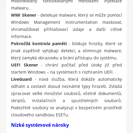
modifikovány sofistikovanými metodami injektáže
malwaru.
WMI Skener
- detekuje malware, který se může pomocí
Windows Management Instrumentation maskovat,
shromažďovat přihlašovací údaje a další citlivé
informace.
Pokročilá kontrola paměti
- blokuje hrozby, které se
jinak úspěšně vyhýbají detekci, a eliminuje malware,
který zamyká obrazovku a brání přístupu do systému.
UEFI Skener
- chrání počítač před útoky již před
startem Windows – na systémech s rozhraním UEFI.
LiveGuard
- nová služba, která dokáže automaticky
odhalit a zastavit dosud neznámé typy hrozeb. Zvládá
zpracovat velké množství souborů, včetně dokumentů,
skriptů, instalačních a spustitelných souborů.
Podezřelé soubory se analyzují v bezpečném prostředí
cloudového sandboxu ESETu.
Nízké systémové nároky