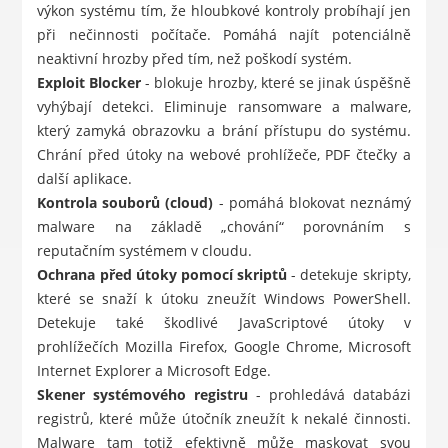
výkon systému tím, že hloubkové kontroly probíhají jen
při nečinnosti počítače. Pomáhá najít potenciálně
neaktivní hrozby před tím, než poškodí systém.
Exploit Blocker
- blokuje hrozby, které se jinak úspěšně
vyhýbají detekci. Eliminuje ransomware a malware,
který zamyká obrazovku a brání přístupu do systému.
Chrání před útoky na webové prohlížeče, PDF čtečky a
další aplikace.
Kontrola souborů (cloud)
- pomáhá blokovat neznámý
malware na základě „chování“ porovnáním s
reputačním systémem v cloudu.
Ochrana před útoky pomocí skriptů
- detekuje skripty,
které se snaží k útoku zneužít Windows PowerShell.
Detekuje také škodlivé JavaScriptové útoky v
prohlížečích Mozilla Firefox, Google Chrome, Microsoft
Internet Explorer a Microsoft Edge.
Skener systémového registru
- prohledává databázi
registrů, které může útočník zneužít k nekalé činnosti.
Malware tam totiž efektivně může maskovat svou