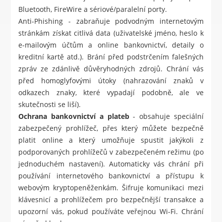
Bluetooth, FireWire a sériové/paralelní porty.
Anti-Phishing - zabraňuje podvodným internetovým
stránkám získat citlivá data (uživatelské jméno, heslo k
e-mailovým účtům a online bankovnictví, detaily o
kreditní kartě atd.). Brání před podstrčením falešných
zpráv ze zdánlivě důvěryhodných zdrojů. Chrání vás
před homoglyfovými útoky (nahrazování znaků v
odkazech znaky, které vypadají podobně, ale ve
skutečnosti se liší).
Ochrana bankovnictví a plateb
- obsahuje speciální
zabezpečený prohlížeč, přes který můžete bezpečně
platit online a který umožňuje spustit jakýkoli z
podporovaných prohlížečů v zabezpečeném režimu (po
jednoduchém nastavení). Automaticky vás chrání při
používání internetového bankovnictví a přístupu k
webovým kryptopeněženkám. Šifruje komunikaci mezi
klávesnicí a prohlížečem pro bezpečnější transakce a
upozorní vás, pokud používáte veřejnou Wi-Fi. Chrání