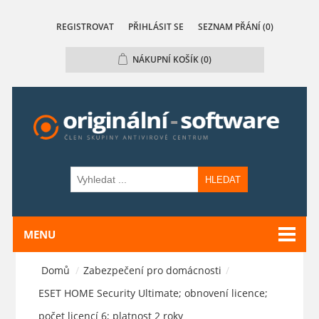
REGISTROVAT
PŘIHLÁSIT SE
SEZNAM PŘÁNÍ
(0)
NÁKUPNÍ KOŠÍK
(0)
HLEDAT
MENU
Domů
/
Zabezpečení pro domácnosti
/
ESET HOME Security Ultimate; obnovení licence;
počet licencí 6; platnost 2 roky