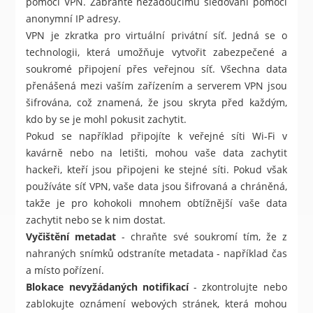
pomocí VPN. Zabraňte nežádoucímu sledování pomocí
anonymní IP adresy.
VPN je zkratka pro virtuální privátní síť. Jedná se o
technologii, která umožňuje vytvořit zabezpečené a
soukromé připojení přes veřejnou síť. Všechna data
přenášená mezi vaším zařízením a serverem VPN jsou
šifrována, což znamená, že jsou skryta před každým,
kdo by se je mohl pokusit zachytit.
Pokud se například připojíte k veřejné síti Wi-Fi v
kavárně nebo na letišti, mohou vaše data zachytit
hackeři, kteří jsou připojeni ke stejné síti. Pokud však
používáte síť VPN, vaše data jsou šifrovaná a chráněná,
takže je pro kohokoli mnohem obtížnější vaše data
zachytit nebo se k nim dostat.
Vyčištění metadat
- chraňte své soukromí tím, že z
nahraných snímků odstraníte metadata - například čas
a místo pořízení.
Blokace nevyžádaných notifikací
- zkontrolujte nebo
zablokujte oznámení webových stránek, která mohou