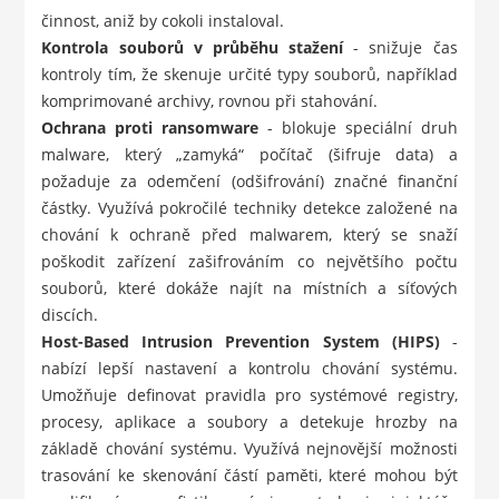
činnost, aniž by cokoli instaloval.
Kontrola souborů v průběhu stažení
- snižuje čas
kontroly tím, že skenuje určité typy souborů, například
komprimované archivy, rovnou při stahování.
Ochrana proti ransomware
- blokuje speciální druh
malware, který „zamyká“ počítač (šifruje data) a
požaduje za odemčení (odšifrování) značné finanční
částky. Využívá pokročilé techniky detekce založené na
chování k ochraně před malwarem, který se snaží
poškodit zařízení zašifrováním co největšího počtu
souborů, které dokáže najít na místních a síťových
discích.
Host-Based Intrusion Prevention System (HIPS)
-
nabízí lepší nastavení a kontrolu chování systému.
Umožňuje definovat pravidla pro systémové registry,
procesy, aplikace a soubory a detekuje hrozby na
základě chování systému. Využívá nejnovější možnosti
trasování ke skenování částí paměti, které mohou být