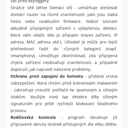
vás před keyloggery.
Strážce sítě (dříve Domácí síť) - umožňuje otestovat
domácí router na různé zranitelnosti, jako jsou slabá
hesla nebo neaktuální firmware. Nabízí seznam
aktuálně připojených zařízení s vylepšenou detekcí,
která vám ukáže, kdo je připojen (název zařízení, IP
adresa, MAC adresa atd.). Uživatel je může pro lepší
přehlednost řadit do různých kategorií (např.
smartphony). Umožňuje zkontrolovat, zda připojená
chytrá zařízení neobsahují zranitelnosti, a případně
doporučí, jak napravit nalezené problémy.
Ochrana proti zapojení do botnetu
- přidaná vrstva
zabezpečení, která chrání před botnetovým malwarem
- zabraňuje zneužití počítače ke spamovým a síťovým
útokům. Využijte nový typ detekce díky síťovým
signaturám pro ještě rychlejší blokování škodlivého
provozu.
Rodičovská kontrola
- program obsahuje již
připravené okruhy stránek přístupných dle věku dítěte.