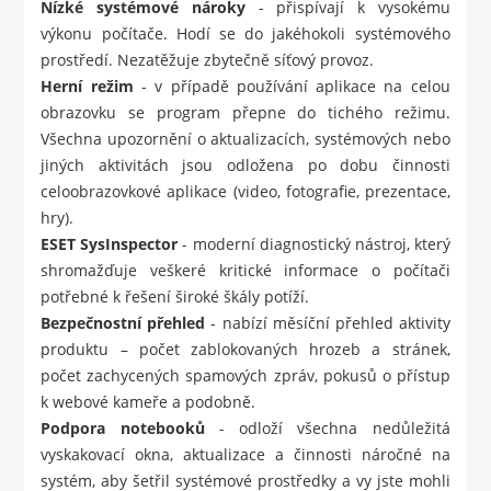
Nízké systémové nároky
- přispívají k vysokému
výkonu počítače. Hodí se do jakéhokoli systémového
prostředí. Nezatěžuje zbytečně síťový provoz.
Herní režim
- v případě používání aplikace na celou
obrazovku se program přepne do tichého režimu.
Všechna upozornění o aktualizacích, systémových nebo
jiných aktivitách jsou odložena po dobu činnosti
celoobrazovkové aplikace (video, fotografie, prezentace,
hry).
ESET SysInspector
- moderní diagnostický nástroj, který
shromažďuje veškeré kritické informace o počítači
potřebné k řešení široké škály potíží.
Bezpečnostní přehled
- nabízí měsíční přehled aktivity
produktu – počet zablokovaných hrozeb a stránek,
počet zachycených spamových zpráv, pokusů o přístup
k webové kameře a podobně.
Podpora notebooků
- odloží všechna nedůležitá
vyskakovací okna, aktualizace a činnosti náročné na
systém, aby šetřil systémové prostředky a vy jste mohli