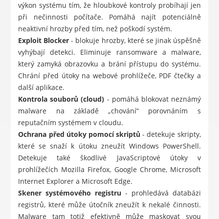
výkon systému tím, že hloubkové kontroly probíhají jen
při nečinnosti počítače. Pomáhá najít potenciálně
neaktivní hrozby před tím, než poškodí systém.
Exploit Blocker
- blokuje hrozby, které se jinak úspěšně
vyhýbají detekci. Eliminuje ransomware a malware,
který zamyká obrazovku a brání přístupu do systému.
Chrání před útoky na webové prohlížeče, PDF čtečky a
další aplikace.
Kontrola souborů (cloud)
- pomáhá blokovat neznámý
malware na základě „chování“ porovnáním s
reputačním systémem v cloudu.
Ochrana před útoky pomocí skriptů
- detekuje skripty,
které se snaží k útoku zneužít Windows PowerShell.
Detekuje také škodlivé JavaScriptové útoky v
prohlížečích Mozilla Firefox, Google Chrome, Microsoft
Internet Explorer a Microsoft Edge.
Skener systémového registru
- prohledává databázi
registrů, které může útočník zneužít k nekalé činnosti.
Malware tam totiž efektivně může maskovat svou