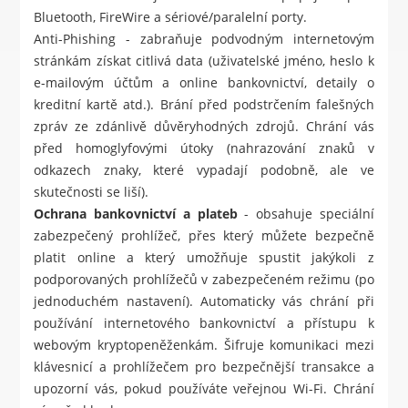
Bluetooth, FireWire a sériové/paralelní porty.
Anti-Phishing - zabraňuje podvodným internetovým
stránkám získat citlivá data (uživatelské jméno, heslo k
e-mailovým účtům a online bankovnictví, detaily o
kreditní kartě atd.). Brání před podstrčením falešných
zpráv ze zdánlivě důvěryhodných zdrojů. Chrání vás
před homoglyfovými útoky (nahrazování znaků v
odkazech znaky, které vypadají podobně, ale ve
skutečnosti se liší).
Ochrana bankovnictví a plateb
- obsahuje speciální
zabezpečený prohlížeč, přes který můžete bezpečně
platit online a který umožňuje spustit jakýkoli z
podporovaných prohlížečů v zabezpečeném režimu (po
jednoduchém nastavení). Automaticky vás chrání při
používání internetového bankovnictví a přístupu k
webovým kryptopeněženkám. Šifruje komunikaci mezi
klávesnicí a prohlížečem pro bezpečnější transakce a
upozorní vás, pokud používáte veřejnou Wi-Fi. Chrání