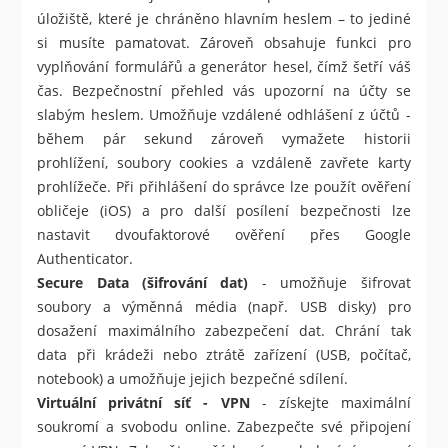
úložiště, které je chráněno hlavním heslem – to jediné
si musíte pamatovat. Zároveň obsahuje funkci pro
vyplňování formulářů a generátor hesel, čímž šetří váš
čas. Bezpečnostní přehled vás upozorní na účty se
slabým heslem. Umožňuje vzdálené odhlášení z účtů -
během pár sekund zároveň vymažete historii
prohlížení, soubory cookies a vzdáleně zavřete karty
prohlížeče. Při přihlášení do správce lze použít ověření
obličeje (iOS) a pro další posílení bezpečnosti lze
nastavit dvoufaktorové ověření přes Google
Authenticator.
Secure Data (šifrování dat)
- umožňuje šifrovat
soubory a výměnná média (např. USB disky) pro
dosažení maximálního zabezpečení dat. Chrání tak
data při krádeži nebo ztrátě zařízení (USB, počítač,
notebook) a umožňuje jejich bezpečné sdílení.
Virtuální privátní síť - VPN
- získejte maximální
soukromí a svobodu online. Zabezpečte své připojení