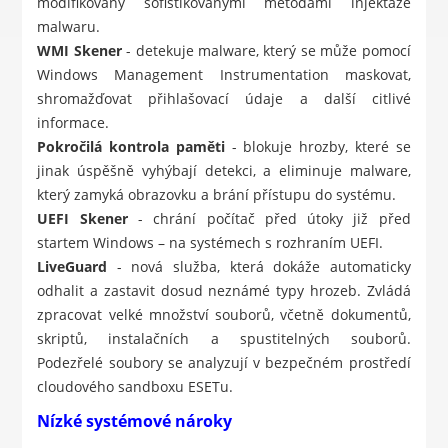
modifikovány sofistikovanými metodami injektáže
malwaru.
WMI Skener
- detekuje malware, který se může pomocí
Windows Management Instrumentation maskovat,
shromažďovat přihlašovací údaje a další citlivé
informace.
Pokročilá kontrola paměti
- blokuje hrozby, které se
jinak úspěšně vyhýbají detekci, a eliminuje malware,
který zamyká obrazovku a brání přístupu do systému.
UEFI Skener
- chrání počítač před útoky již před
startem Windows – na systémech s rozhraním UEFI.
LiveGuard
- nová služba, která dokáže automaticky
odhalit a zastavit dosud neznámé typy hrozeb. Zvládá
zpracovat velké množství souborů, včetně dokumentů,
skriptů, instalačních a spustitelných souborů.
Podezřelé soubory se analyzují v bezpečném prostředí
cloudového sandboxu ESETu.
Nízké systémové nároky