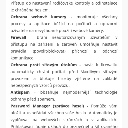
Přístup do nastavení rodičovské kontroly a odinstalace
je chráněna heslem.
Ochrana webové kamery
- monitoruje všechny
procesy a aplikace běžící na počítači a upozorní
uživatele na nevyžádané použití webové kamery.
Firewall
- brání neautorizovaným uživatelům v
přístupu na zařízení a zároveň umožňuje nastavit
pravidla (povolit/blokovat) příchozí a odchozí
komunikace.
Ochrana proti síťovým útokům
- navíc k firewallu
automaticky chrání počítač před škodlivým síťovým
provozem a blokuje hrozby zjištěné na základě
nebezpečných vzorců provozu.
Antispam
- bbsahuje nejmodernější technologie
ochrany před spamem.
Password Manager (správce hesel)
- Pomůže vám
uložit a uspořádat všechna vaše hesla. Automaticky je
vyplňovat na webových stránkách a v aplikacích.
Přihlašovací údaje ukládá do bezpečného šifrovaného