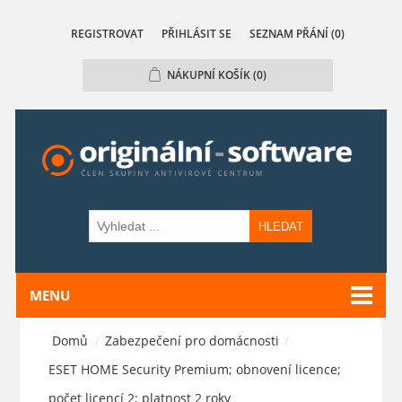
REGISTROVAT
PŘIHLÁSIT SE
SEZNAM PŘÁNÍ
(0)
NÁKUPNÍ KOŠÍK
(0)
HLEDAT
MENU
Domů
/
Zabezpečení pro domácnosti
/
ESET HOME Security Premium; obnovení licence;
počet licencí 2; platnost 2 roky