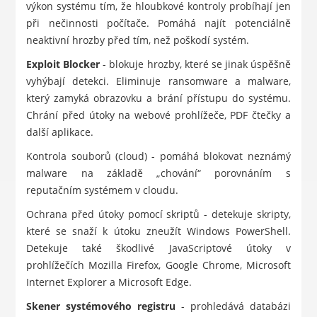
výkon systému tím, že hloubkové kontroly probíhají jen
při nečinnosti počítače. Pomáhá najít potenciálně
neaktivní hrozby před tím, než poškodí systém.
Exploit Blocker
- blokuje hrozby, které se jinak úspěšně
vyhýbají detekci. Eliminuje ransomware a malware,
který zamyká obrazovku a brání přístupu do systému.
Chrání před útoky na webové prohlížeče, PDF čtečky a
další aplikace.
Kontrola souborů (cloud) - pomáhá blokovat neznámý
malware na základě „chování“ porovnáním s
reputačním systémem v cloudu.
Ochrana před útoky pomocí skriptů - detekuje skripty,
které se snaží k útoku zneužít Windows PowerShell.
Detekuje také škodlivé JavaScriptové útoky v
prohlížečích Mozilla Firefox, Google Chrome, Microsoft
Internet Explorer a Microsoft Edge.
Skener systémového registru
- prohledává databázi