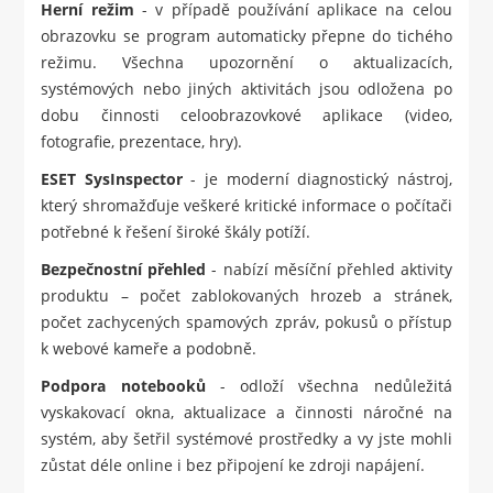
Herní režim
- v případě používání aplikace na celou
obrazovku se program automaticky přepne do tichého
režimu. Všechna upozornění o aktualizacích,
systémových nebo jiných aktivitách jsou odložena po
dobu činnosti celoobrazovkové aplikace (video,
fotografie, prezentace, hry).
ESET SysInspector
- je moderní diagnostický nástroj,
který shromažďuje veškeré kritické informace o počítači
potřebné k řešení široké škály potíží.
Bezpečnostní přehled
- nabízí měsíční přehled aktivity
produktu – počet zablokovaných hrozeb a stránek,
počet zachycených spamových zpráv, pokusů o přístup
k webové kameře a podobně.
Podpora notebooků
- odloží všechna nedůležitá
vyskakovací okna, aktualizace a činnosti náročné na
systém, aby šetřil systémové prostředky a vy jste mohli
zůstat déle online i bez připojení ke zdroji napájení.