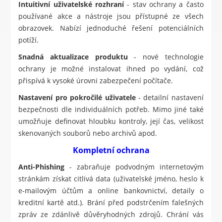
Intuitivní uživatelské rozhraní
- stav ochrany a často
používané akce a nástroje jsou přístupné ze všech
obrazovek. Nabízí jednoduché řešení potenciálních
potíží.
Snadná aktualizace produktu
- nové technologie
ochrany je možné instalovat ihned po vydání, což
přispívá k vysoké úrovni zabezpečení počítače.
Nastavení pro pokročilé uživatele
- detailní nastavení
bezpečnosti dle individuálních potřeb. Mimo jiné také
umožňuje definovat hloubku kontroly, její čas, velikost
skenovaných souborů nebo archivů apod.
Kompletní ochrana
Anti-Phishing
- zabraňuje podvodným internetovým
stránkám získat citlivá data (uživatelské jméno, heslo k
e-mailovým účtům a online bankovnictví, detaily o
kreditní kartě atd.). Brání před podstrčením falešných
zpráv ze zdánlivě důvěryhodných zdrojů. Chrání vás