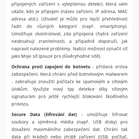
připojených zařízení s vylepšenou detekcí, která vám
ukáže, kdo je připojen (název zařízení, IP adresa, MAC
adresa atd.). Uživatel je může pro lepší přehlednost
řadit do různých kategorií (např. smartphony).
Umožňuje zkontrolovat, zda připojená chytrá zařízení
neobsahují zranitelnosti, a případně doporučí, jak
napravit nalezené problémy. Nabízí možnost označit síť
jako Moje síť (pouze pro důvěryhodné sítě).
Ochrana proti zapojení do botnetu
- přidaná vrstva
zabezpečení, která chrání před botnetovým malwarem
- zabraňuje zneužití počítače ke spamovým a síťovým
útokům. Využijte nový typ detekce díky síťovým
signaturám pro ještě rychlejší blokování škodlivého
provozu.
Secure Data (šifrování dat)
- umožňuje šifrovat
soubory a výměnná média (např. USB disky) pro
dosažení maximálního zabezpečení dat. Chrání tak
data při krádeži nebo ztrátě zařízení (USB, počítač,