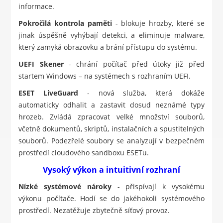
informace.
Pokročilá kontrola paměti
- blokuje hrozby, které se
jinak úspěšně vyhýbají detekci, a eliminuje malware,
který zamyká obrazovku a brání přístupu do systému.
UEFI Skener
- chrání počítač před útoky již před
startem Windows – na systémech s rozhraním UEFI.
ESET LiveGuard
- nová služba, která dokáže
automaticky odhalit a zastavit dosud neznámé typy
hrozeb. Zvládá zpracovat velké množství souborů,
včetně dokumentů, skriptů, instalačních a spustitelných
souborů. Podezřelé soubory se analyzují v bezpečném
prostředí cloudového sandboxu ESETu.
Vysoký výkon a intuitivní rozhraní
Nízké systémové nároky
- přispívají k vysokému
výkonu počítače. Hodí se do jakéhokoli systémového
prostředí. Nezatěžuje zbytečně síťový provoz.