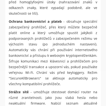
před homoglyfovými útoky (nahrazování znaků v
odkazech znaky, které vypadají podobně, ale ve
skutečnosti se liší).
Ochrana bankovnictví a plateb
- obsahuje speciální
zabezpečený prohlížeč, přes který můžete bezpečně
platit online a který umožňuje spustit jakýkoli z
podporovaných prohlížečů v zabezpečeném režimu ve
výchozím stavu (po jednoduchém nastavení).
Automaticky vás chrání při používání internetového
bankovnictví a přístupu k webovým kryptopeněženkám.
Šifruje komunikaci mezi klávesnicí a prohlížečem pro
bezpečnější transakce a upozorní vás, pokud používáte
veřejnou Wi-Fi. Chrání vás před keyloggery. Režim
"SecureAllBrowsers" se aktivuje automaticky pro
všechny kompatibilní prohlížeče.
Strážce sítě
- umožňuje otestovat domácí router na
různé zranitelnosti, jako jsou slabá hesla nebo
neaktuální firmware. Nabízí seznam aktuálně