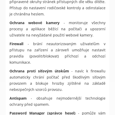
připravené okruhy stránek přístupných dle věku dítěte.
Přístup do nastavení rodičovské kontroly a odinstalace
je chráněna heslem.
Ochrana webové kamery
- monitoruje všechny
procesy a aplikace běžící na počítači a upozorní
uživatele na nevyžádané použití webové kamery.
Firewall
- brání neautorizovaným uživatelům v
přístupu na zařízení a zároveň umožňuje nastavit
pravidla (povolit/blokovat) příchozí a odchozí
komunikace.
Ochrana proti síťovým útokům
- navíc k firewallu
automaticky chrání počítač před škodlivým síťovým
provozem a blokuje hrozby zjištěné na základě
nebezpečných vzorců provozu.
Antispam
- obsahuje nejmodernější technologie
ochrany před spamem.
Password Manager (správce hesel)
- pomůže vám