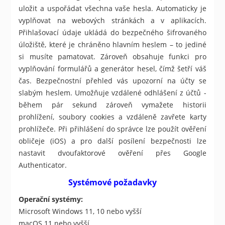
uložit a uspořádat všechna vaše hesla. Automaticky je
vyplňovat na webových stránkách a v aplikacích.
Přihlašovací údaje ukládá do bezpečného šifrovaného
úložiště, které je chráněno hlavním heslem – to jediné
si musíte pamatovat. Zároveň obsahuje funkci pro
vyplňování formulářů a generátor hesel, čímž šetří váš
čas. Bezpečnostní přehled vás upozorní na účty se
slabým heslem. Umožňuje vzdálené odhlášení z účtů -
během pár sekund zároveň vymažete historii
prohlížení, soubory cookies a vzdáleně zavřete karty
prohlížeče. Při přihlášení do správce lze použít ověření
obličeje (iOS) a pro další posílení bezpečnosti lze
nastavit dvoufaktorové ověření přes Google
Authenticator.
Systémové požadavky
Operační systémy:
Microsoft Windows 11, 10 nebo vyšší
macOS 11 nebo vyšší