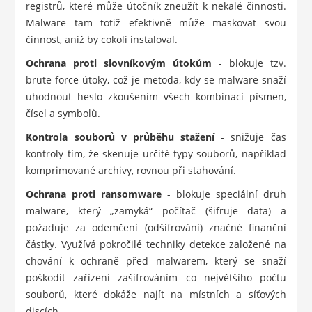
registrů, které může útočník zneužít k nekalé činnosti.
Malware tam totiž efektivně může maskovat svou
činnost, aniž by cokoli instaloval.
Ochrana proti slovníkovým útokům
- blokuje tzv.
brute force útoky, což je metoda, kdy se malware snaží
uhodnout heslo zkoušením všech kombinací písmen,
čísel a symbolů.
Kontrola souborů v průběhu stažení
- snižuje čas
kontroly tím, že skenuje určité typy souborů, například
komprimované archivy, rovnou při stahování.
Ochrana proti ransomware
- blokuje speciální druh
malware, který „zamyká“ počítač (šifruje data) a
požaduje za odemčení (odšifrování) značné finanční
částky. Využívá pokročilé techniky detekce založené na
chování k ochraně před malwarem, který se snaží
poškodit zařízení zašifrováním co největšího počtu
souborů, které dokáže najít na místních a síťových
discích.