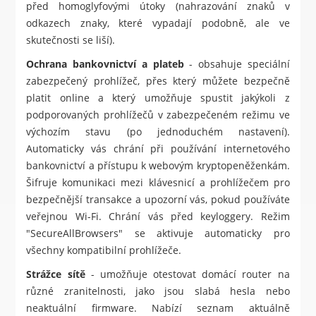
před homoglyfovými útoky (nahrazování znaků v
odkazech znaky, které vypadají podobně, ale ve
skutečnosti se liší).
Ochrana bankovnictví a plateb
- obsahuje speciální
zabezpečený prohlížeč, přes který můžete bezpečně
platit online a který umožňuje spustit jakýkoli z
podporovaných prohlížečů v zabezpečeném režimu ve
výchozím stavu (po jednoduchém nastavení).
Automaticky vás chrání při používání internetového
bankovnictví a přístupu k webovým kryptopeněženkám.
Šifruje komunikaci mezi klávesnicí a prohlížečem pro
bezpečnější transakce a upozorní vás, pokud používáte
veřejnou Wi-Fi. Chrání vás před keyloggery. Režim
"SecureAllBrowsers" se aktivuje automaticky pro
všechny kompatibilní prohlížeče.
Strážce sítě
- umožňuje otestovat domácí router na
různé zranitelnosti, jako jsou slabá hesla nebo
neaktuální firmware. Nabízí seznam aktuálně