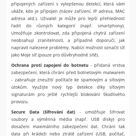
připojených zařízení s vylepšenou detekcí, která vám
ukáže, kdo je připojen (název zařízení, IP adresa, MAC
adresa atd.). Uživatel je může pro lepší přehlednost
řadit do různých kategorií (např. smartphony).
Umožňuje zkontrolovat, zda připojená chytrá zařízení
neobsahují zranitelnosti, a případně doporučí, jak
napravit nalezené problémy. Nabízí možnost označit síť
jako Moje síť (pouze pro důvěryhodné sítě).
Ochrana proti zapojení do botnetu
- přidaná vrstva
zabezpečení, která chrání před botnetovým malwarem
- zabraňuje zneužití počítače ke spamovým a síťovým
útokům. Využijte nový typ detekce díky síťovým
signaturám pro ještě rychlejší blokování škodlivého
provozu.
Secure Data (šifrování dat)
- umožňuje šifrovat
soubory a výměnná média (např. USB disky) pro
dosažení maximálního zabezpečení dat. Chrání tak
data při krádeži nebo ztrátě zařízení (USB, počítač,