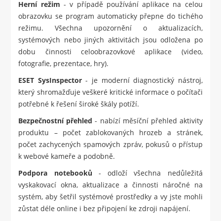
Herní režim
- v případě používání aplikace na celou
obrazovku se program automaticky přepne do tichého
režimu. Všechna upozornění o aktualizacích,
systémových nebo jiných aktivitách jsou odložena po
dobu činnosti celoobrazovkové aplikace (video,
fotografie, prezentace, hry).
ESET SysInspector
- je moderní diagnostický nástroj,
který shromažďuje veškeré kritické informace o počítači
potřebné k řešení široké škály potíží.
Bezpečnostní přehled
- nabízí měsíční přehled aktivity
produktu – počet zablokovaných hrozeb a stránek,
počet zachycených spamových zpráv, pokusů o přístup
k webové kameře a podobně.
Podpora notebooků
- odloží všechna nedůležitá
vyskakovací okna, aktualizace a činnosti náročné na
systém, aby šetřil systémové prostředky a vy jste mohli
zůstat déle online i bez připojení ke zdroji napájení.