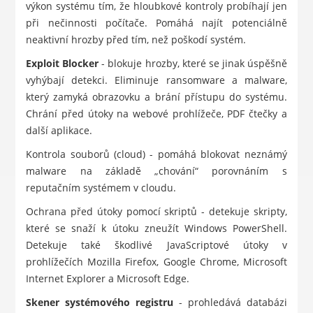
výkon systému tím, že hloubkové kontroly probíhají jen
při nečinnosti počítače. Pomáhá najít potenciálně
neaktivní hrozby před tím, než poškodí systém.
Exploit Blocker
- blokuje hrozby, které se jinak úspěšně
vyhýbají detekci. Eliminuje ransomware a malware,
který zamyká obrazovku a brání přístupu do systému.
Chrání před útoky na webové prohlížeče, PDF čtečky a
další aplikace.
Kontrola souborů (cloud) - pomáhá blokovat neznámý
malware na základě „chování“ porovnáním s
reputačním systémem v cloudu.
Ochrana před útoky pomocí skriptů - detekuje skripty,
které se snaží k útoku zneužít Windows PowerShell.
Detekuje také škodlivé JavaScriptové útoky v
prohlížečích Mozilla Firefox, Google Chrome, Microsoft
Internet Explorer a Microsoft Edge.
Skener systémového registru
- prohledává databázi