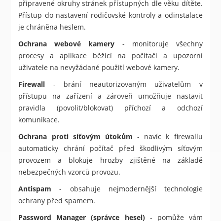
připravené okruhy stránek přístupných dle věku dítěte.
Přístup do nastavení rodičovské kontroly a odinstalace
je chráněna heslem.
Ochrana webové kamery
- monitoruje všechny
procesy a aplikace běžící na počítači a upozorní
uživatele na nevyžádané použití webové kamery.
Firewall
- brání neautorizovaným uživatelům v
přístupu na zařízení a zároveň umožňuje nastavit
pravidla (povolit/blokovat) příchozí a odchozí
komunikace.
Ochrana proti síťovým útokům
- navíc k firewallu
automaticky chrání počítač před škodlivým síťovým
provozem a blokuje hrozby zjištěné na základě
nebezpečných vzorců provozu.
Antispam
- obsahuje nejmodernější technologie
ochrany před spamem.
Password Manager (správce hesel)
- pomůže vám