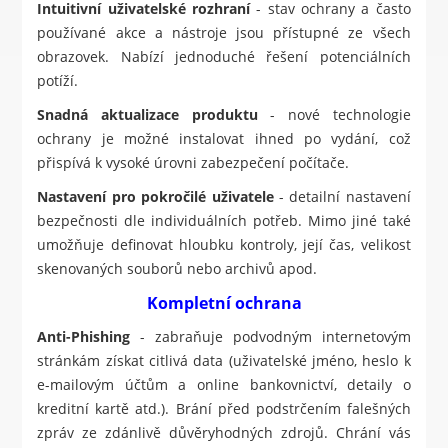
Intuitivní uživatelské rozhraní
- stav ochrany a často
používané akce a nástroje jsou přístupné ze všech
obrazovek. Nabízí jednoduché řešení potenciálních
potíží.
Snadná aktualizace produktu
- nové technologie
ochrany je možné instalovat ihned po vydání, což
přispívá k vysoké úrovni zabezpečení počítače.
Nastavení pro pokročilé uživatele
- detailní nastavení
bezpečnosti dle individuálních potřeb. Mimo jiné také
umožňuje definovat hloubku kontroly, její čas, velikost
skenovaných souborů nebo archivů apod.
Kompletní ochrana
Anti-Phishing
- zabraňuje podvodným internetovým
stránkám získat citlivá data (uživatelské jméno, heslo k
e-mailovým účtům a online bankovnictví, detaily o
kreditní kartě atd.). Brání před podstrčením falešných
zpráv ze zdánlivě důvěryhodných zdrojů. Chrání vás