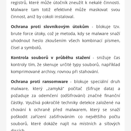
registrů, které může útočník zneužít k nekalé činnosti.
Malware tam totiž efektivně může maskovat svou
činnost, aniž by cokoli instaloval.
Ochrana proti slovníkovým útokům
- blokuje tzv.
brute force útoky, což je metoda, kdy se malware snaží
uhodnout heslo zkoušením všech kombinací písmen,
čísel a symbolů.
Kontrola souborů v průběhu stažení
- snižuje čas
kontroly tím, že skenuje určité typy souborů, například
komprimované archivy, rovnou při stahování.
Ochrana proti ransomware
- blokuje speciální druh
malware, který „zamyká“ počítač (šifruje data) a
požaduje za odemčení (odšifrování) značné finanční
částky. Využívá pokročilé techniky detekce založené na
chování k ochraně před malwarem, který se snaží
poškodit zařízení zašifrováním co největšího počtu
souborů, které dokáže najít na místních a síťových
discích.