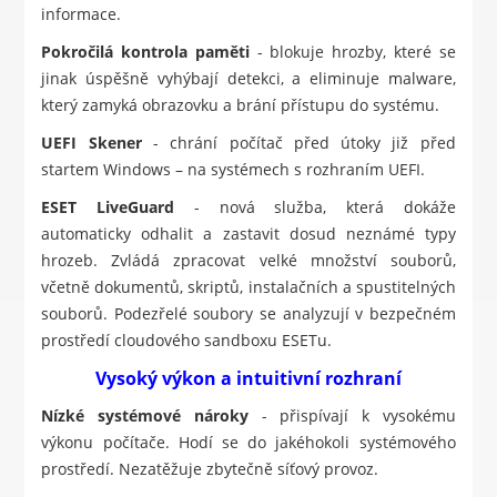
informace.
Pokročilá kontrola paměti
- blokuje hrozby, které se
jinak úspěšně vyhýbají detekci, a eliminuje malware,
který zamyká obrazovku a brání přístupu do systému.
UEFI Skener
- chrání počítač před útoky již před
startem Windows – na systémech s rozhraním UEFI.
ESET LiveGuard
- nová služba, která dokáže
automaticky odhalit a zastavit dosud neznámé typy
hrozeb. Zvládá zpracovat velké množství souborů,
včetně dokumentů, skriptů, instalačních a spustitelných
souborů. Podezřelé soubory se analyzují v bezpečném
prostředí cloudového sandboxu ESETu.
Vysoký výkon a intuitivní rozhraní
Nízké systémové nároky
- přispívají k vysokému
výkonu počítače. Hodí se do jakéhokoli systémového
prostředí. Nezatěžuje zbytečně síťový provoz.