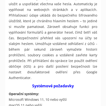
uložit a uspořádat všechna vaše hesla. Automaticky je
vyplňovat na webových stránkách a v aplikacích.
Přihlašovací údaje ukládá do bezpečného šifrovaného
úložiště, které je chráněno hlavním heslem – to jediné
si musíte pamatovat. Zároveň obsahuje funkci pro
vyplňování formulářů a generátor hesel, čímž šetří váš
čas. Bezpečnostní přehled vás upozorní na účty se
slabým heslem. Umožňuje vzdálené odhlášení z účtů -
během pár sekund zároveň vymažete historii
prohlížení, soubory cookies a vzdáleně zavřete karty
prohlížeče. Při přihlášení do správce lze použít ověření
obličeje (iOS) a pro další posílení bezpečnosti lze
nastavit dvoufaktorové ověření přes Google
Authenticator.
Systémové požadavky
Operační systémy:
Microsoft Windows 11, 10 nebo vyšší
macOS 11 nebo vyšší