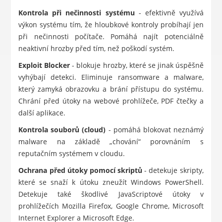
Kontrola při nečinnosti systému
- efektivně využívá
výkon systému tím, že hloubkové kontroly probíhají jen
při nečinnosti počítače. Pomáhá najít potenciálně
neaktivní hrozby před tím, než poškodí systém.
Exploit Blocker
- blokuje hrozby, které se jinak úspěšně
vyhýbají detekci. Eliminuje ransomware a malware,
který zamyká obrazovku a brání přístupu do systému.
Chrání před útoky na webové prohlížeče, PDF čtečky a
další aplikace.
Kontrola souborů (cloud)
- pomáhá blokovat neznámý
malware na základě „chování“ porovnáním s
reputačním systémem v cloudu.
Ochrana před útoky pomocí skriptů
- detekuje skripty,
které se snaží k útoku zneužít Windows PowerShell.
Detekuje také škodlivé JavaScriptové útoky v
prohlížečích Mozilla Firefox, Google Chrome, Microsoft
Internet Explorer a Microsoft Edge.