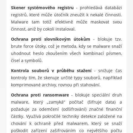
Skener systémového registru
- prohledává databázi
registrů, které může útočník zneužít k nekalé činnosti.
Malware tam totiž efektivně může maskovat svou
činnost, aniž by cokoli instaloval.
Ochrana proti slovníkovým útokům
- blokuje tzv.
brute force útoky, což je metoda, kdy se malware snaží
uhodnout heslo zkoušením všech kombinací písmen,
čísel a symbolů.
Kontrola souborů v průběhu stažení
- snižuje čas
kontroly tím, že skenuje určité typy souborů, například
komprimované archivy, rovnou při stahování.
Ochrana proti ransomware
- blokuje speciální druh
malware, který „zamyká“ počítač (šifruje data) a
požaduje za odemčení (odšifrování) značné finanční
částky. Využívá pokročilé techniky detekce založené na
chování k ochraně před malwarem, který se snaží
poškodit zařízení zašifrováním co největšího počtu