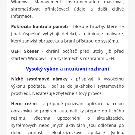
Windows Management Instrumentation maskovat,
shromažďovat přihlašovací údaje a další citlivé
informace.
Pokročilá kontrola paměti
- blokuje hrozby, které se
jinak úspěšně vyhýbají detekci, a eliminuje malware,
který zamyká obrazovku a brání přístupu do systému.
UEFI Skener
- chrání počítač před útoky již před
startem Windows – na systémech s rozhraním UEFI.
Vysoký výkon a intuitivní rozhraní
Nízké systémové nároky
- přispívají k vysokému
výkonu počítače. Hodí se do jakéhokoli systémového
prostředí. Nezatěžuje zbytečně síťový provoz.
Herní režim
- v případě používání aplikace na celou
obrazovku se program automaticky přepne do tichého
režimu. Všechna upozornění o aktualizacích,
systémových nebo jiných aktivitách jsou odložena po
dobu činnosti celoobrazovkové aplikace (video,