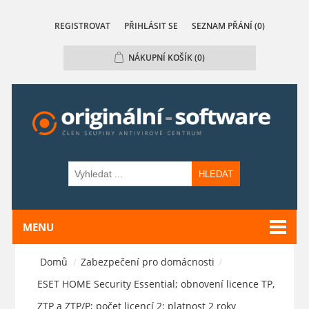
REGISTROVAT
PŘIHLÁSIT SE
SEZNAM PŘÁNÍ
(0)
NÁKUPNÍ KOŠÍK
(0)
HLEDAT
MENU
Domů
/
Zabezpečení pro domácnosti
/
ESET HOME Security Essential; obnovení licence TP,
ZTP a ZTP/P; počet licencí 2; platnost 2 roky