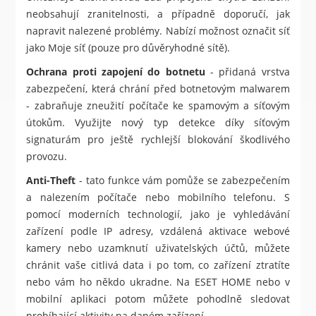
neobsahují zranitelnosti, a případně doporučí, jak
napravit nalezené problémy. Nabízí možnost označit síť
jako Moje síť (pouze pro důvěryhodné sítě).
Ochrana proti zapojení do botnetu
- přidaná vrstva
zabezpečení, která chrání před botnetovým malwarem
- zabraňuje zneužití počítače ke spamovým a síťovým
útokům. Využijte nový typ detekce díky síťovým
signaturám pro ještě rychlejší blokování škodlivého
provozu.
Anti-Theft
- tato funkce vám pomůže se zabezpečením
a nalezením počítače nebo mobilního telefonu. S
pomocí moderních technologií, jako je vyhledávání
zařízení podle IP adresy, vzdálená aktivace webové
kamery nebo uzamknutí uživatelských účtů, můžete
chránit vaše citlivá data i po tom, co zařízení ztratíte
nebo vám ho někdo ukradne. Na ESET HOME nebo v
mobilní aplikaci potom můžete pohodlně sledovat
probíhající aktivity na daném zařízení.