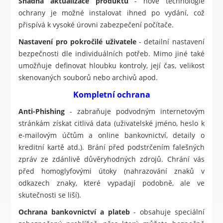
Snadná aktualizace produktu
- nové technologie
ochrany je možné instalovat ihned po vydání, což
přispívá k vysoké úrovni zabezpečení počítače.
Nastavení pro pokročilé uživatele
- detailní nastavení
bezpečnosti dle individuálních potřeb. Mimo jiné také
umožňuje definovat hloubku kontroly, její čas, velikost
skenovaných souborů nebo archivů apod.
Kompletní ochrana
Anti-Phishing
- zabraňuje podvodným internetovým
stránkám získat citlivá data (uživatelské jméno, heslo k
e-mailovým účtům a online bankovnictví, detaily o
kreditní kartě atd.). Brání před podstrčením falešných
zpráv ze zdánlivě důvěryhodných zdrojů. Chrání vás
před homoglyfovými útoky (nahrazování znaků v
odkazech znaky, které vypadají podobně, ale ve
skutečnosti se liší).
Ochrana bankovnictví a plateb
- obsahuje speciální