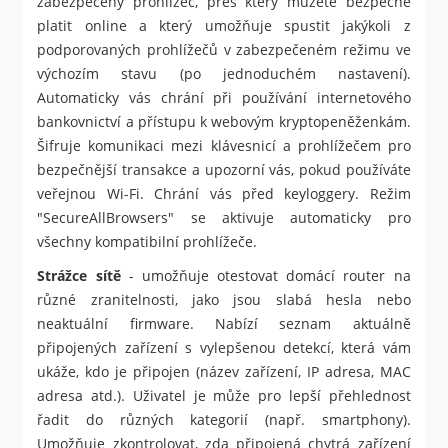
zabezpečený prohlížeč, přes který můžete bezpečně
platit online a který umožňuje spustit jakýkoli z
podporovaných prohlížečů v zabezpečeném režimu ve
výchozím stavu (po jednoduchém nastavení).
Automaticky vás chrání při používání internetového
bankovnictví a přístupu k webovým kryptopeněženkám.
Šifruje komunikaci mezi klávesnicí a prohlížečem pro
bezpečnější transakce a upozorní vás, pokud používáte
veřejnou Wi-Fi. Chrání vás před keyloggery. Režim
"SecureAllBrowsers" se aktivuje automaticky pro
všechny kompatibilní prohlížeče.
Strážce sítě
- umožňuje otestovat domácí router na
různé zranitelnosti, jako jsou slabá hesla nebo
neaktuální firmware. Nabízí seznam aktuálně
připojených zařízení s vylepšenou detekcí, která vám
ukáže, kdo je připojen (název zařízení, IP adresa, MAC
adresa atd.). Uživatel je může pro lepší přehlednost
řadit do různých kategorií (např. smartphony).
Umožňuje zkontrolovat, zda připojená chytrá zařízení