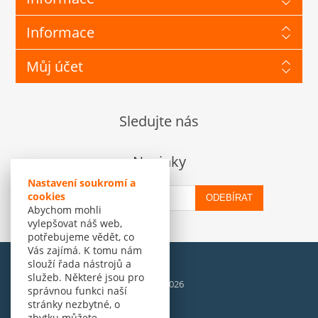
Informace
Můj účet
Sledujte nás
Novinky
Nastavení soukromí a
cookies
ODEBÍRAT
Abychom mohli
vylepšovat náš web,
potřebujeme vědět, co
Vás zajímá. K tomu nám
slouží řada nástrojů a
služeb. Některé jsou pro
© Amenit Software Solutions, 1998 - 2026
správnou funkci naší
Powered by
nopCommerce
stránky nezbytné, o
zbytku můžete