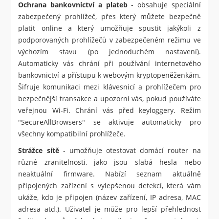
Ochrana bankovnictví a plateb
- obsahuje speciální
zabezpečený prohlížeč, přes který můžete bezpečně
platit online a který umožňuje spustit jakýkoli z
podporovaných prohlížečů v zabezpečeném režimu ve
výchozím stavu (po jednoduchém nastavení).
Automaticky vás chrání při používání internetového
bankovnictví a přístupu k webovým kryptopeněženkám.
Šifruje komunikaci mezi klávesnicí a prohlížečem pro
bezpečnější transakce a upozorní vás, pokud používáte
veřejnou Wi-Fi. Chrání vás před keyloggery. Režim
"SecureAllBrowsers" se aktivuje automaticky pro
všechny kompatibilní prohlížeče.
Strážce sítě
- umožňuje otestovat domácí router na
různé zranitelnosti, jako jsou slabá hesla nebo
neaktuální firmware. Nabízí seznam aktuálně
připojených zařízení s vylepšenou detekcí, která vám
ukáže, kdo je připojen (název zařízení, IP adresa, MAC
adresa atd.). Uživatel je může pro lepší přehlednost