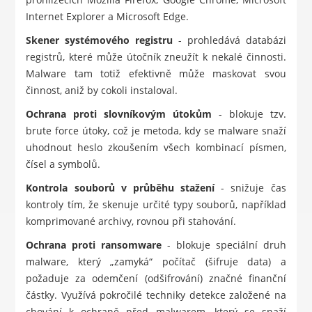
Internet Explorer a Microsoft Edge.
Skener systémového registru
- prohledává databázi
registrů, které může útočník zneužít k nekalé činnosti.
Malware tam totiž efektivně může maskovat svou
činnost, aniž by cokoli instaloval.
Ochrana proti slovníkovým útokům
- blokuje tzv.
brute force útoky, což je metoda, kdy se malware snaží
uhodnout heslo zkoušením všech kombinací písmen,
čísel a symbolů.
Kontrola souborů v průběhu stažení
- snižuje čas
kontroly tím, že skenuje určité typy souborů, například
komprimované archivy, rovnou při stahování.
Ochrana proti ransomware
- blokuje speciální druh
malware, který „zamyká“ počítač (šifruje data) a
požaduje za odemčení (odšifrování) značné finanční
částky. Využívá pokročilé techniky detekce založené na
chování k ochraně před malwarem, který se snaží