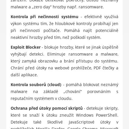
malware a „zero day“ hrozby např. ransomware.
Kontrola při nečinnosti systému
- efektivně využívá
výkon systému tím, že hloubkové kontroly probíhají jen
při nečinnosti počítače. Pomáhá najít potenciálně
neaktivní hrozby před tím, než poškodí systém.
Exploit Blocker
- blokuje hrozby, které se jinak úspěšně
vyhýbají detekci. Eliminuje ransomware a malware,
který zamyká obrazovku a brání přístupu do systému.
Chrání před útoky na webové prohlížeče, PDF čtečky a
další aplikace.
Kontrola souborů (cloud)
- pomáhá blokovat neznámý
malware na základě „chování“ porovnáním s
reputačním systémem v cloudu.
Ochrana před útoky pomocí skriptů
- detekuje skripty,
které se snaží k útoku zneužít Windows PowerShell.
Detekuje také škodlivé JavaScriptové útoky v
prohlížečích Mozilla Firefox, Google Chrome, Microsoft