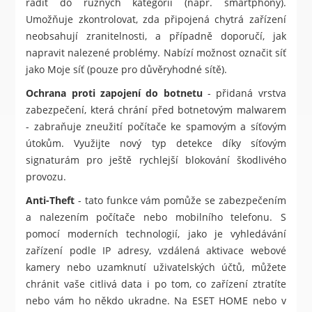
řadit do různých kategorií (např. smartphony).
Umožňuje zkontrolovat, zda připojená chytrá zařízení
neobsahují zranitelnosti, a případně doporučí, jak
napravit nalezené problémy. Nabízí možnost označit síť
jako Moje síť (pouze pro důvěryhodné sítě).
Ochrana proti zapojení do botnetu
- přidaná vrstva
zabezpečení, která chrání před botnetovým malwarem
- zabraňuje zneužití počítače ke spamovým a síťovým
útokům. Využijte nový typ detekce díky síťovým
signaturám pro ještě rychlejší blokování škodlivého
provozu.
Anti-Theft
- tato funkce vám pomůže se zabezpečením
a nalezením počítače nebo mobilního telefonu. S
pomocí moderních technologií, jako je vyhledávání
zařízení podle IP adresy, vzdálená aktivace webové
kamery nebo uzamknutí uživatelských účtů, můžete
chránit vaše citlivá data i po tom, co zařízení ztratíte
nebo vám ho někdo ukradne. Na ESET HOME nebo v