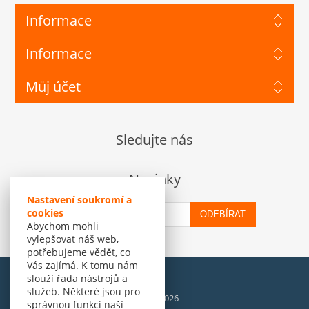
Informace
Informace
Můj účet
Sledujte nás
Novinky
Nastavení soukromí a
cookies
ODEBÍRAT
Abychom mohli
vylepšovat náš web,
potřebujeme vědět, co
Vás zajímá. K tomu nám
slouží řada nástrojů a
služeb. Některé jsou pro
© Amenit Software Solutions, 1998 - 2026
správnou funkci naší