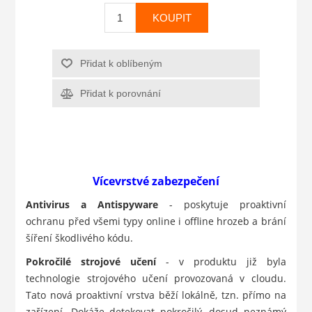
KOUPIT
Přidat k oblíbeným
Přidat k porovnání
Vícevrstvé zabezpečení
Antivirus a Antispyware
- poskytuje proaktivní
ochranu před všemi typy online i offline hrozeb a brání
šíření škodlivého kódu.
Pokročilé strojové učení
- v produktu již byla
technologie strojového učení provozovaná v cloudu.
Tato nová proaktivní vrstva běží lokálně, tzn. přímo na
zařízení. Dokáže detekovat pokročilý, dosud neznámý