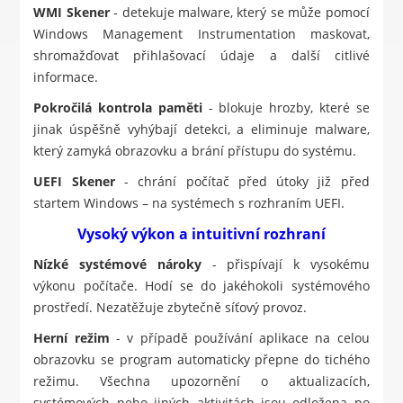
WMI Skener
- detekuje malware, který se může pomocí
Windows Management Instrumentation maskovat,
shromažďovat přihlašovací údaje a další citlivé
informace.
Pokročilá kontrola paměti
- blokuje hrozby, které se
jinak úspěšně vyhýbají detekci, a eliminuje malware,
který zamyká obrazovku a brání přístupu do systému.
UEFI Skener
- chrání počítač před útoky již před
startem Windows – na systémech s rozhraním UEFI.
Vysoký výkon a intuitivní rozhraní
Nízké systémové nároky
- přispívají k vysokému
výkonu počítače. Hodí se do jakéhokoli systémového
prostředí. Nezatěžuje zbytečně síťový provoz.
Herní režim
- v případě používání aplikace na celou
obrazovku se program automaticky přepne do tichého
režimu. Všechna upozornění o aktualizacích,
systémových nebo jiných aktivitách jsou odložena po