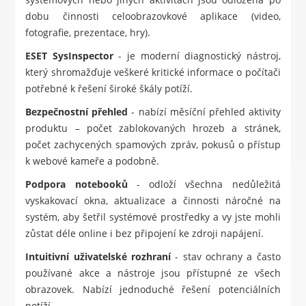
dobu činnosti celoobrazovkové aplikace (video,
fotografie, prezentace, hry).
ESET SysInspector
- je moderní diagnostický nástroj,
který shromažďuje veškeré kritické informace o počítači
potřebné k řešení široké škály potíží.
Bezpečnostní přehled
- nabízí měsíční přehled aktivity
produktu – počet zablokovaných hrozeb a stránek,
počet zachycených spamových zpráv, pokusů o přístup
k webové kameře a podobně.
Podpora notebooků
- odloží všechna nedůležitá
vyskakovací okna, aktualizace a činnosti náročné na
systém, aby šetřil systémové prostředky a vy jste mohli
zůstat déle online i bez připojení ke zdroji napájení.
Intuitivní uživatelské rozhraní
- stav ochrany a často
používané akce a nástroje jsou přístupné ze všech
obrazovek. Nabízí jednoduché řešení potenciálních
potíží.