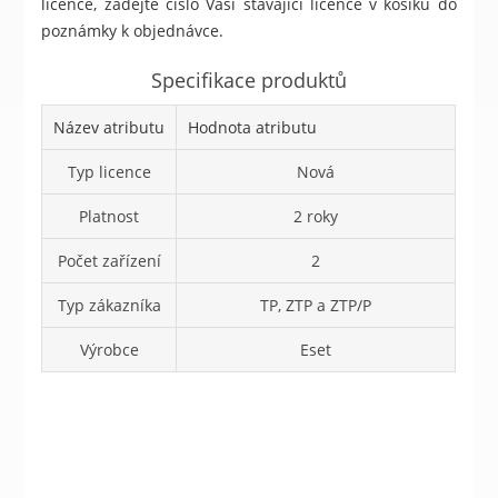
licence, zadejte číslo Vaší stávající licence v košíku do
poznámky k objednávce.
Specifikace produktů
Název atributu
Hodnota atributu
Typ licence
Nová
Platnost
2 roky
Počet zařízení
2
Typ zákazníka
TP, ZTP a ZTP/P
Výrobce
Eset