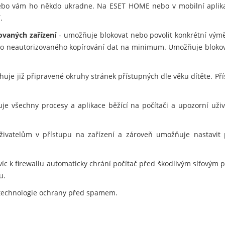
e nebo vám ho někdo ukradne. Na ESET HOME nebo v mobilní apli
.
ovaných zařízení
- umožňuje blokovat nebo povolit konkrétní vým
ziko neautorizovaného kopírování dat na minimum. Umožňuje blokov
uje již připravené okruhy stránek přístupných dle věku dítěte. Pří
je všechny procesy a aplikace běžící na počítači a upozorní už
vatelům v přístupu na zařízení a zároveň umožňuje nastavit pra
víc k firewallu automaticky chrání počítač před škodlivým síťovým 
u.
technologie ochrany před spamem.