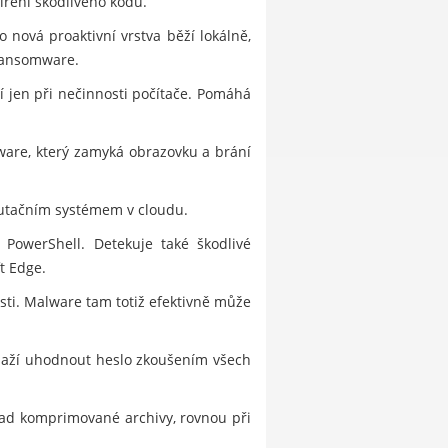
šíření škodlivého kódu.
 nová proaktivní vrstva běží lokálně,
 ransomware.
í jen při nečinnosti počítače. Pomáhá
ware, který zamyká obrazovku a brání
utačním systémem v cloudu.
 PowerShell. Detekuje také škodlivé
t Edge.
sti. Malware tam totiž efektivně může
snaží uhodnout heslo zkoušením všech
klad komprimované archivy, rovnou při