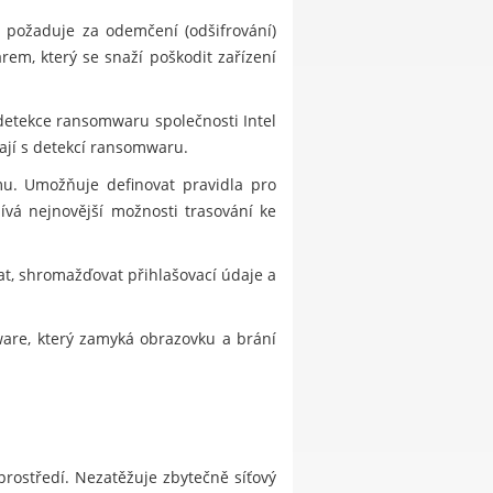
a požaduje za odemčení (odšifrování)
em, který se snaží poškodit zařízení
detekce ransomwaru společnosti Intel
ají s detekcí ransomwaru.
mu. Umožňuje definovat pravidla pro
ívá nejnovější možnosti trasování ke
, shromažďovat přihlašovací údaje a
lware, který zamyká obrazovku a brání
prostředí. Nezatěžuje zbytečně síťový