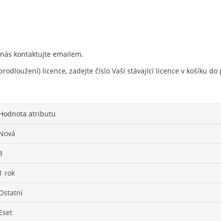
 nás kontaktujte emailem.
rodloužení) licence, zadejte číslo Vaší stávající licence v košíku 
Hodnota atributu
Nová
3
1 rok
Ostatní
Eset