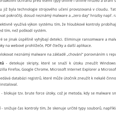
proaktivní ochranu před všemi typy online i offline hrozeb a brání 
u již byla technologie strojového učení provozovaná v cloudu. Tato
kovat pokročilý, dosud neznámý malware a „zero day“ hrozby např.
fektivně využívá výkon systému tím, že hloubkové kontroly probíhaj
ed tím, než poškodí systém.
eré se jinak úspěšně vyhýbají detekci. Eliminuje ransomware a mal
ky na webové prohlížeče, PDF čtečky a další aplikace.
lokovat neznámý malware na základě „chování“ porovnáním s rep
tů
- detekuje skripty, které se snaží k útoku zneužít Windows
zilla Firefox, Google Chrome, Microsoft Internet Explorer a Microsof
edává databázi registrů, které může útočník zneužít k nekalé činno
instaloval.
m
- blokuje tzv. brute force útoky, což je metoda, kdy se malware 
í
- snižuje čas kontroly tím, že skenuje určité typy souborů, napří