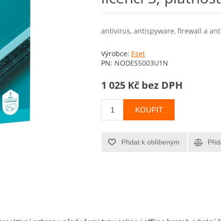
antivirus, antispyware, firewall a an
Výrobce:
Eset
PN:
NODESS003U1N
1 025 Kč bez DPH
KOUPIT
Přidat k oblíbeným
Přid