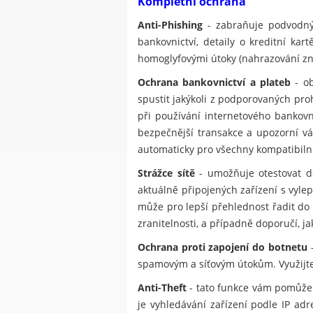
Kompletní ochrana
Anti-Phishing
- zabraňuje podvodným
bankovnictví, detaily o kreditní ka
homoglyfovými útoky (nahrazování znak
Ochrana bankovnictví a plateb
- ob
spustit jakýkoli z podporovaných pr
při používání internetového bankov
bezpečnější transakce a upozorní vá
automaticky pro všechny kompatibilní
Strážce sítě
- umožňuje otestovat do
aktuálně připojených zařízení s vylep
může pro lepší přehlednost řadit do 
zranitelnosti, a případně doporučí, j
Ochrana proti zapojení do botnetu
-
spamovým a síťovým útokům. Využijte 
Anti-Theft
- tato funkce vám pomůže 
je vyhledávání zařízení podle IP ad