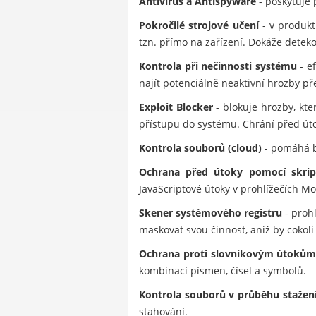
Antivirus a Antispyware
- poskytuje 
Pokročilé strojové učení
- v produkt
tzn. přímo na zařízení. Dokáže dete
Kontrola při nečinnosti systému
- e
najít potenciálně neaktivní hrozby př
Exploit Blocker
- blokuje hrozby, kt
přístupu do systému. Chrání před úto
Kontrola souborů (cloud)
- pomáhá b
Ochrana před útoky pomocí skrip
JavaScriptové útoky v prohlížečích Mo
Skener systémového registru
- prohl
maskovat svou činnost, aniž by cokoli 
Ochrana proti slovníkovým útoků
kombinací písmen, čísel a symbolů.
Kontrola souborů v průběhu stažen
stahování.