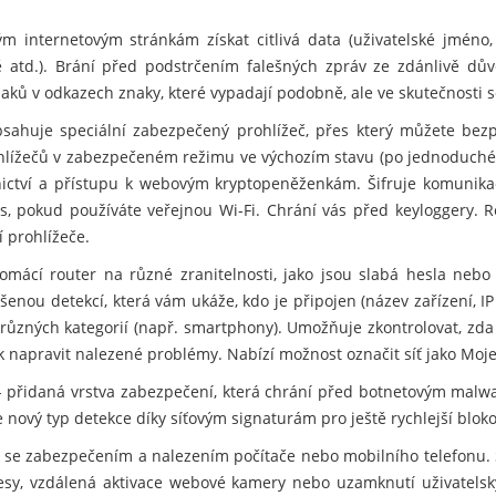
 internetovým stránkám získat citlivá data (uživatelské jméno
rtě atd.). Brání před podstrčením falešných zpráv ze zdánlivě d
ů v odkazech znaky, které vypadají podobně, ale ve skutečnosti se 
sahuje speciální zabezpečený prohlížeč, přes který můžete bezp
ohlížečů v zabezpečeném režimu ve výchozím stavu (po jednoduché
nictví a přístupu k webovým kryptopeněženkám. Šifruje komunikac
s, pokud používáte veřejnou Wi-Fi. Chrání vás před keyloggery. R
 prohlížeče.
mácí router na různé zranitelnosti, jako jsou slabá hesla nebo
šenou detekcí, která vám ukáže, kdo je připojen (název zařízení, IP
různých kategorií (např. smartphony). Umožňuje zkontrolovat, zda
ak napravit nalezené problémy. Nabízí možnost označit síť jako Moje
 přidaná vrstva zabezpečení, která chrání před botnetovým malwa
nový typ detekce díky síťovým signaturám pro ještě rychlejší blok
se zabezpečením a nalezením počítače nebo mobilního telefonu. 
resy, vzdálená aktivace webové kamery nebo uzamknutí uživatelský