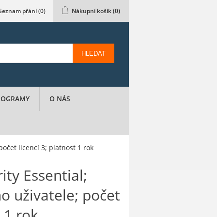
Seznam přání
(0)
Nákupní košík
(0)
HLEDAT
PROGRAMY
O NÁS
očet licencí 3; platnost 1 rok
ty Essential;
o uživatele; počet
t 1 rok