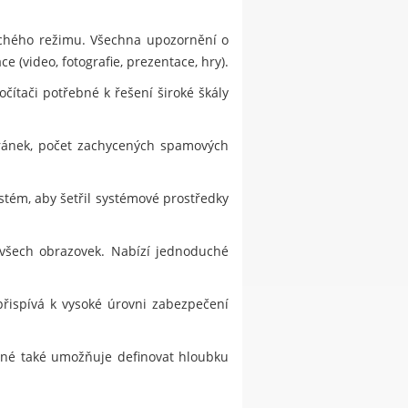
ichého režimu. Všechna upozornění o
 (video, fotografie, prezentace, hry).
čítači potřebné k řešení široké škály
tránek, počet zachycených spamových
stém, aby šetřil systémové prostředky
 všech obrazovek. Nabízí jednoduché
přispívá k vysoké úrovni zabezpečení
jiné také umožňuje definovat hloubku