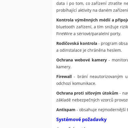
data i po tom, co zařízení ztratít
probíhající aktivity na daném zařízení
Kontrola výměnných médií a připoj
bluetooth zařízení, a tím snižuje ri
FireWire a sériové/paralelní porty.
Rodičovská kontrola
- program obsah
a odinstalace je chráněna heslem.
Ochrana webové kamery
- monitoru
kamery.
Firewall
- brání neautorizovaným uži
odchozí komunikace.
Ochrana proti síťovým útokům
- na
základě nebezpečných vzorců provoz
Antispam
- obsahuje nejmodernější 
Systémové požadavky