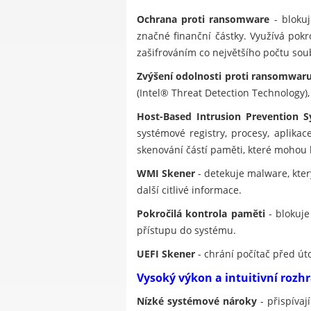
Ochrana proti ransomware
- blokuj
značné finanční částky. Využívá pok
zašifrováním co největšího počtu soub
Zvýšení odolnosti proti ransomwar
(Intel® Threat Detection Technology)
Host-Based Intrusion Prevention S
systémové registry, procesy, aplika
skenování částí paměti, které mohou
WMI Skener
- detekuje malware, kt
další citlivé informace.
Pokročilá kontrola paměti
- blokuje
přístupu do systému.
UEFI Skener
- chrání počítač před út
Vysoký výkon a intuitivní rozh
Nízké systémové nároky
- přispívaj