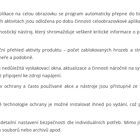
plikace na celou obrazovku se program automaticky přepne do t
h aktivitách jsou odložena po dobu činnosti celoobrazovkové aplikace
ostický nástroj, který shromažďuje veškeré kritické informace o po
ční přehled aktivity produktu – počet zablokovaných hrozeb a s
meře a podobně.
 nedůležitá vyskakovací okna, aktualizace a činnosti náročné na sy
z připojení ke zdroji napájení.
v ochrany a často používané akce a nástroje jsou přístupné ze
 technologie ochrany je možné instalovat ihned po vydání, což 
detailní nastavení bezpečnosti dle individuálních potřeb. Mimo 
ých souborů nebo archivů apod.