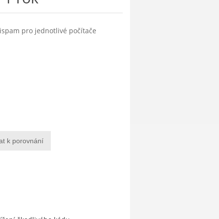
tispam pro jednotlivé počítače
at k porovnání