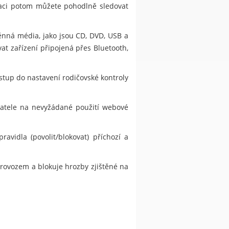
kaci potom můžete pohodlně sledovat
ěnná média, jako jsou CD, DVD, USB a
at zařízení připojená přes Bluetooth,
stup do nastavení rodičovské kontroly
ivatele na nevyžádané použití webové
vidla (povolit/blokovat) příchozí a
provozem a blokuje hrozby zjištěné na