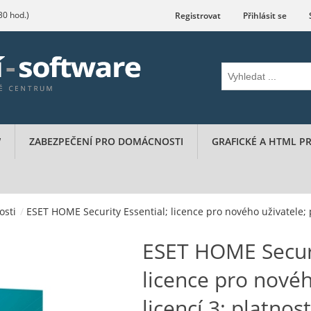
.30 hod.)
Registrovat
Přihlásit se
W
ZABEZPEČENÍ PRO DOMÁCNOSTI
GRAFICKÉ A HTML 
osti
/
ESET HOME Security Essential; licence pro nového uživatele; p
ESET HOME Securi
licence pro novéh
licencí 3; platnos