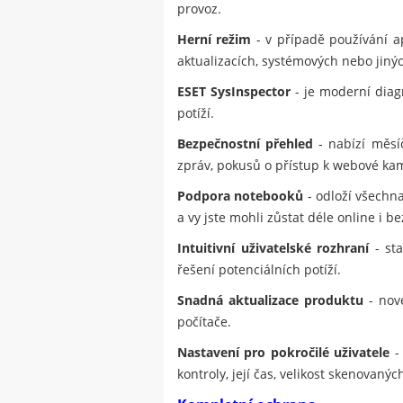
provoz.
Herní režim
- v případě používání a
aktualizacích, systémových nebo jinýc
ESET SysInspector
- je moderní diagn
potíží.
Bezpečnostní přehled
- nabízí měsí
zpráv, pokusů o přístup k webové ka
Podpora notebooků
- odloží všechna
a vy jste mohli zůstat déle online i be
Intuitivní uživatelské rozhraní
- sta
řešení potenciálních potíží.
Snadná aktualizace produktu
- nové
počítače.
Nastavení pro pokročilé uživatele
- 
kontroly, její čas, velikost skenovan