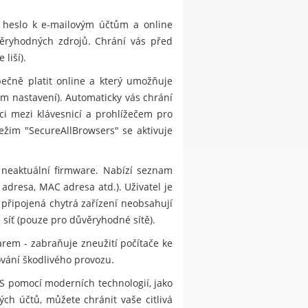
, heslo k e-mailovým účtům a online
ůvěryhodných zdrojů. Chrání vás před
liší).
ečně platit online a který umožňuje
m nastavení). Automaticky vás chrání
i mezi klávesnicí a prohlížečem pro
ežim "SecureAllBrowsers" se aktivuje
 neaktuální firmware. Nabízí seznam
 adresa, MAC adresa atd.). Uživatel je
 připojená chytrá zařízení neobsahují
 síť (pouze pro důvěryhodné sítě).
rem - zabraňuje zneužití počítače ke
ování škodlivého provozu.
S pomocí moderních technologií, jako
ch účtů, můžete chránit vaše citlivá