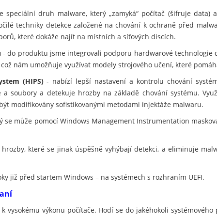
e speciální druh malware, který „zamyká“ počítač (šifruje data) 
ročilé techniky detekce založené na chování k ochraně před malwar
orů, které dokáže najít na místních a síťových discích.
u
- do produktu jsme integrovali podporu hardwarové technologie 
, což nám umožňuje využívat modely strojového učení, které pomáh
ystem (HIPS)
- nabízí lepší nastavení a kontrolu chování systé
ce a soubory a detekuje hrozby na základě chování systému. Využ
 být modifikovány sofistikovanými metodami injektáže malwaru.
erý se může pomocí Windows Management Instrumentation maskovat
 hrozby, které se jinak úspěšně vyhýbají detekci, a eliminuje ma
oky již před startem Windows – na systémech s rozhraním UEFI.
raní
í k vysokému výkonu počítače. Hodí se do jakéhokoli systémového 