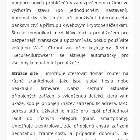
podporovaných prohlížečů v zabezpečeném režimu ve
výchozím stavu (po jednoduchém nastavení).
Automaticky vás chrání při používání internetového
bankovnictví a přístupu k webovým kryptopeněženkám.
Šifruje komunikaci mezi klávesnicí a prohlížečem pro
bezpečnější transakce a upozorní vás, pokud používáte
veřejnou Wi-Fi. Chrání vás před keyloggery. Režim
"SecureAllBrowsers" se aktivuje automaticky pro
všechny kompatibilní prohlížeče.
Strážce sítě
- umožňuje otestovat domácí router na
různé zranitelnosti, jako jsou slabá hesla nebo
neaktuální firmware. Nabízí seznam aktuálně
připojených zařízení s vylepšenou detekcí, která vám
ukáže, kdo je připojen (název zařízení, IP adresa, MAC
adresa atd.). Uživatel je může pro lepší přehlednost
řadit do různých kategorií (např. smartphony).
Umožňuje zkontrolovat, zda připojená chytrá zařízení
neobsahují zranitelnosti, a případně doporučí, jak