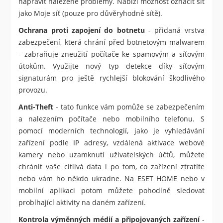
napravit nalezené problémy. Nabízí možnost označit síť
jako Moje síť (pouze pro důvěryhodné sítě).
Ochrana proti zapojení do botnetu
- přidaná vrstva
zabezpečení, která chrání před botnetovým malwarem
- zabraňuje zneužití počítače ke spamovým a síťovým
útokům. Využijte nový typ detekce díky síťovým
signaturám pro ještě rychlejší blokování škodlivého
provozu.
Anti-Theft
- tato funkce vám pomůže se zabezpečením
a nalezením počítače nebo mobilního telefonu. S
pomocí moderních technologií, jako je vyhledávání
zařízení podle IP adresy, vzdálená aktivace webové
kamery nebo uzamknutí uživatelských účtů, můžete
chránit vaše citlivá data i po tom, co zařízení ztratíte
nebo vám ho někdo ukradne. Na ESET HOME nebo v
mobilní aplikaci potom můžete pohodlně sledovat
probíhající aktivity na daném zařízení.
Kontrola výměnných médií a připojovaných zařízení
-