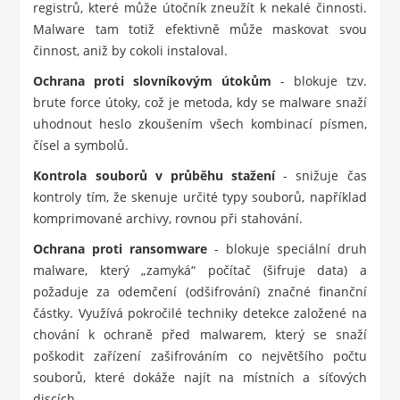
registrů, které může útočník zneužít k nekalé činnosti.
Malware tam totiž efektivně může maskovat svou
činnost, aniž by cokoli instaloval.
Ochrana proti slovníkovým útokům
- blokuje tzv.
brute force útoky, což je metoda, kdy se malware snaží
uhodnout heslo zkoušením všech kombinací písmen,
čísel a symbolů.
Kontrola souborů v průběhu stažení
- snižuje čas
kontroly tím, že skenuje určité typy souborů, například
komprimované archivy, rovnou při stahování.
Ochrana proti ransomware
- blokuje speciální druh
malware, který „zamyká“ počítač (šifruje data) a
požaduje za odemčení (odšifrování) značné finanční
částky. Využívá pokročilé techniky detekce založené na
chování k ochraně před malwarem, který se snaží
poškodit zařízení zašifrováním co největšího počtu
souborů, které dokáže najít na místních a síťových
discích.