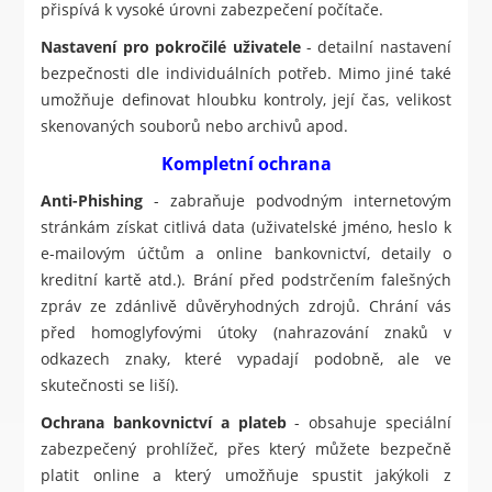
přispívá k vysoké úrovni zabezpečení počítače.
Nastavení pro pokročilé uživatele
- detailní nastavení
bezpečnosti dle individuálních potřeb. Mimo jiné také
umožňuje definovat hloubku kontroly, její čas, velikost
skenovaných souborů nebo archivů apod.
Kompletní ochrana
Anti-Phishing
- zabraňuje podvodným internetovým
stránkám získat citlivá data (uživatelské jméno, heslo k
e-mailovým účtům a online bankovnictví, detaily o
kreditní kartě atd.). Brání před podstrčením falešných
zpráv ze zdánlivě důvěryhodných zdrojů. Chrání vás
před homoglyfovými útoky (nahrazování znaků v
odkazech znaky, které vypadají podobně, ale ve
skutečnosti se liší).
Ochrana bankovnictví a plateb
- obsahuje speciální
zabezpečený prohlížeč, přes který můžete bezpečně
platit online a který umožňuje spustit jakýkoli z