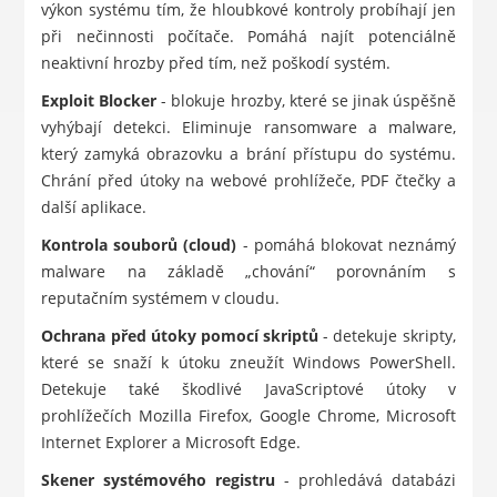
výkon systému tím, že hloubkové kontroly probíhají jen
při nečinnosti počítače. Pomáhá najít potenciálně
neaktivní hrozby před tím, než poškodí systém.
Exploit Blocker
- blokuje hrozby, které se jinak úspěšně
vyhýbají detekci. Eliminuje ransomware a malware,
který zamyká obrazovku a brání přístupu do systému.
Chrání před útoky na webové prohlížeče, PDF čtečky a
další aplikace.
Kontrola souborů (cloud)
- pomáhá blokovat neznámý
malware na základě „chování“ porovnáním s
reputačním systémem v cloudu.
Ochrana před útoky pomocí skriptů
- detekuje skripty,
které se snaží k útoku zneužít Windows PowerShell.
Detekuje také škodlivé JavaScriptové útoky v
prohlížečích Mozilla Firefox, Google Chrome, Microsoft
Internet Explorer a Microsoft Edge.
Skener systémového registru
- prohledává databázi