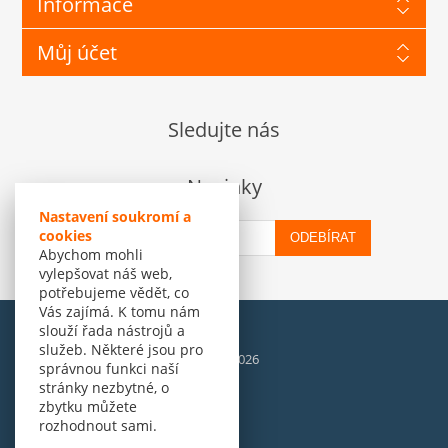
Informace
Můj účet
Sledujte nás
Novinky
Nastavení soukromí a
cookies
ODEBÍRAT
Abychom mohli
vylepšovat náš web,
potřebujeme vědět, co
Vás zajímá. K tomu nám
slouží řada nástrojů a
služeb. Některé jsou pro
© Amenit Software Solutions, 1998 - 2026
správnou funkci naší
Powered by
nopCommerce
stránky nezbytné, o
zbytku můžete
rozhodnout sami.