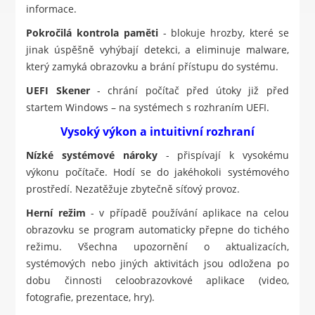
informace.
Pokročilá kontrola paměti
- blokuje hrozby, které se
jinak úspěšně vyhýbají detekci, a eliminuje malware,
který zamyká obrazovku a brání přístupu do systému.
UEFI Skener
- chrání počítač před útoky již před
startem Windows – na systémech s rozhraním UEFI.
Vysoký výkon a intuitivní rozhraní
Nízké systémové nároky
- přispívají k vysokému
výkonu počítače. Hodí se do jakéhokoli systémového
prostředí. Nezatěžuje zbytečně síťový provoz.
Herní režim
- v případě používání aplikace na celou
obrazovku se program automaticky přepne do tichého
režimu. Všechna upozornění o aktualizacích,
systémových nebo jiných aktivitách jsou odložena po
dobu činnosti celoobrazovkové aplikace (video,
fotografie, prezentace, hry).