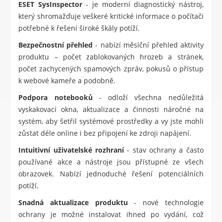
ESET SysInspector
- je moderní diagnostický nástroj,
který shromažďuje veškeré kritické informace o počítači
potřebné k řešení široké škály potíží.
Bezpečnostní přehled
- nabízí měsíční přehled aktivity
produktu – počet zablokovaných hrozeb a stránek,
počet zachycených spamových zpráv, pokusů o přístup
k webové kameře a podobně.
Podpora notebooků
- odloží všechna nedůležitá
vyskakovací okna, aktualizace a činnosti náročné na
systém, aby šetřil systémové prostředky a vy jste mohli
zůstat déle online i bez připojení ke zdroji napájení.
Intuitivní uživatelské rozhraní
- stav ochrany a často
používané akce a nástroje jsou přístupné ze všech
obrazovek. Nabízí jednoduché řešení potenciálních
potíží.
Snadná aktualizace produktu
- nové technologie
ochrany je možné instalovat ihned po vydání, což