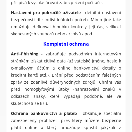
přispívá k vysoké úrovni zabezpečení počítače.
Nastavení pro pokročilé uživatele
- detailní nastavení
bezpečnosti dle individuálních potřeb. Mimo jiné také
umožňuje definovat hloubku kontroly, její čas, velikost
skenovaných souborů nebo archivů apod.
Kompletní ochrana
Anti-Phishing
- zabraňuje podvodným internetovým
stránkám získat citlivá data (uživatelské jméno, heslo k
e-mailovým účtům a online bankovnictví, detaily o
kreditní kartě atd.). Brání před podstrčením falešných
zpráv ze zdánlivě důvěryhodných zdrojů. Chrání vás
před homoglyfovými útoky (nahrazování znaků v
odkazech znaky, které vypadají podobně, ale ve
skutečnosti se liší).
Ochrana bankovnictví a plateb
- obsahuje speciální
zabezpečený prohlížeč, přes který můžete bezpečně
platit online a který umožňuje spustit jakýkoli z