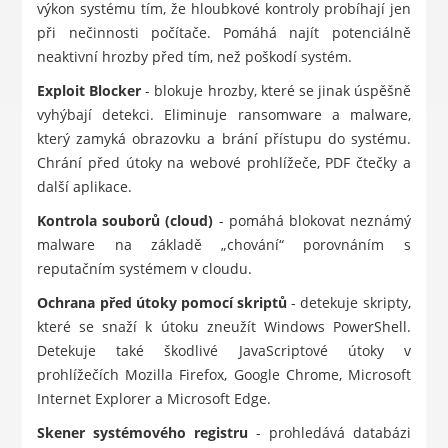
výkon systému tím, že hloubkové kontroly probíhají jen
při nečinnosti počítače. Pomáhá najít potenciálně
neaktivní hrozby před tím, než poškodí systém.
Exploit Blocker
- blokuje hrozby, které se jinak úspěšně
vyhýbají detekci. Eliminuje ransomware a malware,
který zamyká obrazovku a brání přístupu do systému.
Chrání před útoky na webové prohlížeče, PDF čtečky a
další aplikace.
Kontrola souborů (cloud)
- pomáhá blokovat neznámý
malware na základě „chování“ porovnáním s
reputačním systémem v cloudu.
Ochrana před útoky pomocí skriptů
- detekuje skripty,
které se snaží k útoku zneužít Windows PowerShell.
Detekuje také škodlivé JavaScriptové útoky v
prohlížečích Mozilla Firefox, Google Chrome, Microsoft
Internet Explorer a Microsoft Edge.
Skener systémového registru
- prohledává databázi