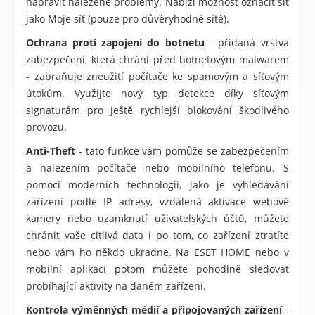
napravit nalezené problémy. Nabízí možnost označit síť
jako Moje síť (pouze pro důvěryhodné sítě).
Ochrana proti zapojení do botnetu
- přidaná vrstva
zabezpečení, která chrání před botnetovým malwarem
- zabraňuje zneužití počítače ke spamovým a síťovým
útokům. Využijte nový typ detekce díky síťovým
signaturám pro ještě rychlejší blokování škodlivého
provozu.
Anti-Theft
- tato funkce vám pomůže se zabezpečením
a nalezením počítače nebo mobilního telefonu. S
pomocí moderních technologií, jako je vyhledávání
zařízení podle IP adresy, vzdálená aktivace webové
kamery nebo uzamknutí uživatelských účtů, můžete
chránit vaše citlivá data i po tom, co zařízení ztratíte
nebo vám ho někdo ukradne. Na ESET HOME nebo v
mobilní aplikaci potom můžete pohodlně sledovat
probíhající aktivity na daném zařízení.
Kontrola výměnných médií a připojovaných zařízení
-