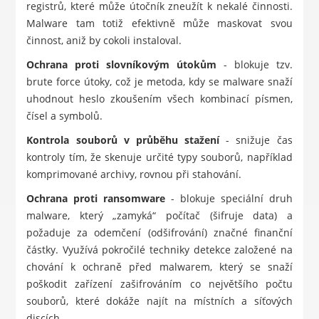
registrů, které může útočník zneužít k nekalé činnosti.
Malware tam totiž efektivně může maskovat svou
činnost, aniž by cokoli instaloval.
Ochrana proti slovníkovým útokům
- blokuje tzv.
brute force útoky, což je metoda, kdy se malware snaží
uhodnout heslo zkoušením všech kombinací písmen,
čísel a symbolů.
Kontrola souborů v průběhu stažení
- snižuje čas
kontroly tím, že skenuje určité typy souborů, například
komprimované archivy, rovnou při stahování.
Ochrana proti ransomware
- blokuje speciální druh
malware, který „zamyká“ počítač (šifruje data) a
požaduje za odemčení (odšifrování) značné finanční
částky. Využívá pokročilé techniky detekce založené na
chování k ochraně před malwarem, který se snaží
poškodit zařízení zašifrováním co největšího počtu
souborů, které dokáže najít na místních a síťových
discích.