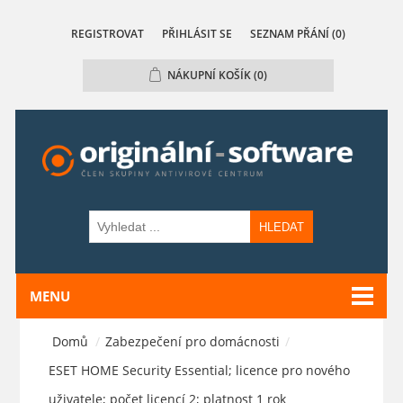
REGISTROVAT
PŘIHLÁSIT SE
SEZNAM PŘÁNÍ
(0)
NÁKUPNÍ KOŠÍK
(0)
HLEDAT
MENU
Domů
/
Zabezpečení pro domácnosti
/
ESET HOME Security Essential; licence pro nového
uživatele; počet licencí 2; platnost 1 rok