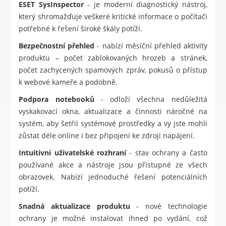
ESET SysInspector
- je moderní diagnostický nástroj,
který shromažďuje veškeré kritické informace o počítači
potřebné k řešení široké škály potíží.
Bezpečnostní přehled
- nabízí měsíční přehled aktivity
produktu – počet zablokovaných hrozeb a stránek,
počet zachycených spamových zpráv, pokusů o přístup
k webové kameře a podobně.
Podpora notebooků
- odloží všechna nedůležitá
vyskakovací okna, aktualizace a činnosti náročné na
systém, aby šetřil systémové prostředky a vy jste mohli
zůstat déle online i bez připojení ke zdroji napájení.
Intuitivní uživatelské rozhraní
- stav ochrany a často
používané akce a nástroje jsou přístupné ze všech
obrazovek. Nabízí jednoduché řešení potenciálních
potíží.
Snadná aktualizace produktu
- nové technologie
ochrany je možné instalovat ihned po vydání, což