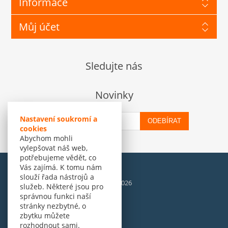
Informace
Můj účet
Sledujte nás
Novinky
Nastavení soukromí a
ODEBÍRAT
cookies
Abychom mohli
vylepšovat náš web,
potřebujeme vědět, co
Vás zajímá. K tomu nám
slouží řada nástrojů a
© Amenit Software Solutions, 1998 - 2026
služeb. Některé jsou pro
Powered by
nopCommerce
správnou funkci naší
stránky nezbytné, o
zbytku můžete
rozhodnout sami.