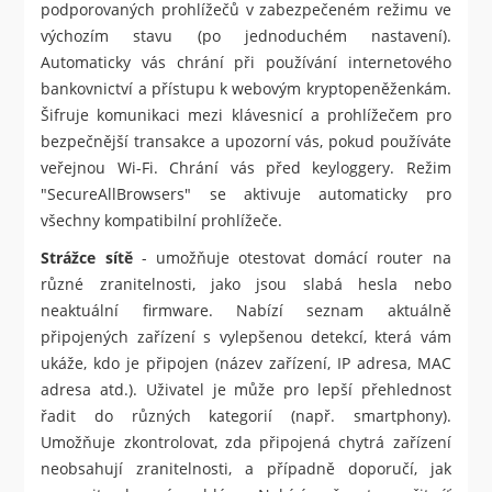
podporovaných prohlížečů v zabezpečeném režimu ve
výchozím stavu (po jednoduchém nastavení).
Automaticky vás chrání při používání internetového
bankovnictví a přístupu k webovým kryptopeněženkám.
Šifruje komunikaci mezi klávesnicí a prohlížečem pro
bezpečnější transakce a upozorní vás, pokud používáte
veřejnou Wi-Fi. Chrání vás před keyloggery. Režim
"SecureAllBrowsers" se aktivuje automaticky pro
všechny kompatibilní prohlížeče.
Strážce sítě
- umožňuje otestovat domácí router na
různé zranitelnosti, jako jsou slabá hesla nebo
neaktuální firmware. Nabízí seznam aktuálně
připojených zařízení s vylepšenou detekcí, která vám
ukáže, kdo je připojen (název zařízení, IP adresa, MAC
adresa atd.). Uživatel je může pro lepší přehlednost
řadit do různých kategorií (např. smartphony).
Umožňuje zkontrolovat, zda připojená chytrá zařízení
neobsahují zranitelnosti, a případně doporučí, jak