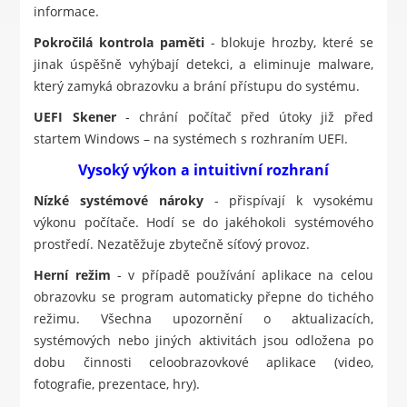
informace.
Pokročilá kontrola paměti
- blokuje hrozby, které se
jinak úspěšně vyhýbají detekci, a eliminuje malware,
který zamyká obrazovku a brání přístupu do systému.
UEFI Skener
- chrání počítač před útoky již před
startem Windows – na systémech s rozhraním UEFI.
Vysoký výkon a intuitivní rozhraní
Nízké systémové nároky
- přispívají k vysokému
výkonu počítače. Hodí se do jakéhokoli systémového
prostředí. Nezatěžuje zbytečně síťový provoz.
Herní režim
- v případě používání aplikace na celou
obrazovku se program automaticky přepne do tichého
režimu. Všechna upozornění o aktualizacích,
systémových nebo jiných aktivitách jsou odložena po
dobu činnosti celoobrazovkové aplikace (video,
fotografie, prezentace, hry).