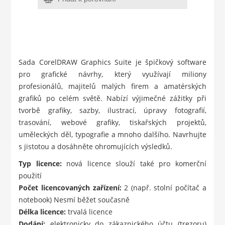
Sada CorelDRAW Graphics Suite je špičkový software
pro grafické návrhy, který využívají miliony
profesionálů, majitelů malých firem a amatérských
grafiků po celém světě. Nabízí výjimečné zážitky při
tvorbě grafiky, sazby, ilustrací, úpravy fotografií,
trasování, webové grafiky, tiskařských projektů,
uměleckých děl, typografie a mnoho dalšího. Navrhujte
s jistotou a dosáhněte ohromujících výsledků.
Typ licence:
nová licence slouží také pro komerční
použití
Počet licencovaných zařízení:
2 (např. stolní počítač a
notebook) Nesmí běžet současně
Délka licence:
trvalá licence
Dodání:
elektronicky do zákaznického účtu (trezoru)