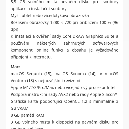
5,5 GB volného místa pevném disku pro soubory
aplikace a instalační soubory
Myš, tablet nebo vícedotyková obrazovka
Rozlišení obrazovky 1280 × 720 při přiblížení 100 % (96
dpi)
K instalaci a ověření sady CorelDRAW Graphics Suite a
používání některých zahrnutých softwarových
komponent, online funkcí a obsahu je vyžadováno
připojení k internetu.
Mac:
macOS Sequoia (15), macOS Sonoma (14), or macOS
Ventura (13) s nejnovějšími revizemi
Apple M1/2/3/Pro/Max nebo vícejádrový procesor Intel
Podpora instrukční sady AVX2 nebo řady Apple Silicon*
Grafická karta podporující OpenCL 1.2 s minimálně 3
GB VRAM
8 GB paměti RAM
3 GB volného místa k dispozici na pevném disku pro
soubory aplikace