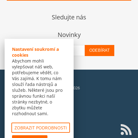
Sledujte nás
Novinky
Nastavení soukromí a
ODEBÍRAT
cookies
Abychom mohli
vylepšovat náš web,
potřebujeme vědět, co
Vás zajímá. K tomu nám
slouží řada nástrojů a
© Amenit Software Solutions, 1998 - 2026
služeb. Některé jsou pro
Powered by
nopCommerce
správnou funkci naší
stránky nezbytné, o
zbytku můžete
rozhodnout sami.
ZOBRAZIT PODROBNOSTI