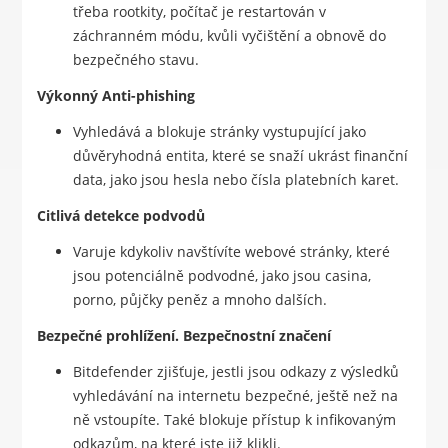
třeba rootkity, počítač je restartován v
záchranném módu, kvůli vyčištění a obnově do
bezpečného stavu.
Výkonný Anti-phishing
Vyhledává a blokuje stránky vystupující jako
důvěryhodná entita, které se snaží ukrást finanční
data, jako jsou hesla nebo čísla platebních karet.
Citlivá detekce podvodů
Varuje kdykoliv navštívíte webové stránky, které
jsou potenciálně podvodné, jako jsou casina,
porno, půjčky peněz a mnoho dalších.
Bezpečné prohlížení. Bezpečnostní značení
Bitdefender zjišťuje, jestli jsou odkazy z výsledků
vyhledávání na internetu bezpečné, ještě než na
ně vstoupíte. Také blokuje přístup k infikovaným
odkazům, na které jste již klikli.