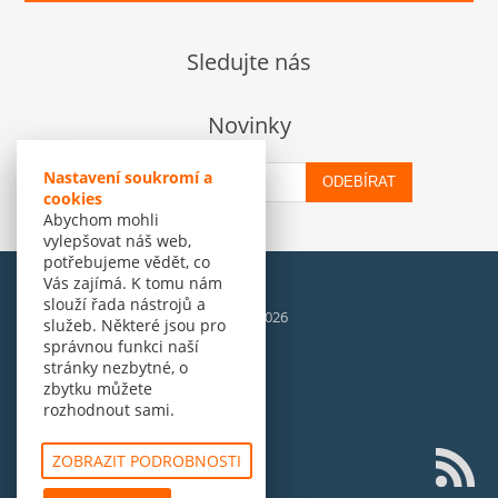
Sledujte nás
Novinky
Nastavení soukromí a
ODEBÍRAT
cookies
Abychom mohli
vylepšovat náš web,
potřebujeme vědět, co
Vás zajímá. K tomu nám
slouží řada nástrojů a
© Amenit Software Solutions, 1998 - 2026
služeb. Některé jsou pro
Powered by
nopCommerce
správnou funkci naší
stránky nezbytné, o
zbytku můžete
rozhodnout sami.
ZOBRAZIT PODROBNOSTI