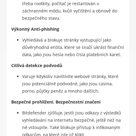
třeba rootkity, počítač je restartován v
záchranném módu, kvůli vyčištění a obnově do
bezpečného stavu.
Výkonný Anti-phishing
Vyhledává a blokuje stránky vystupující jako
důvěryhodná entita, které se snaží ukrást finanční
data, jako jsou hesla nebo čísla platebních karet.
Citlivá detekce podvodů
Varuje kdykoliv navštívíte webové stránky, které
jsou potenciálně podvodné, jako jsou casina,
porno, půjčky peněz a mnoho dalších.
Bezpečné prohlížení. Bezpečnostní značení
Bitdefender zjišťuje, jestli jsou odkazy z výsledků
vyhledávání na internetu bezpečné, ještě než na
ně vstoupíte. Také blokuje přístup k infikovaným
odkazům, na které jste již klikli.