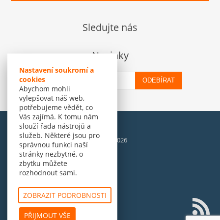
Sledujte nás
Novinky
Nastavení soukromí a
cookies
ODEBÍRAT
Abychom mohli
vylepšovat náš web,
potřebujeme vědět, co
Vás zajímá. K tomu nám
slouží řada nástrojů a
služeb. Některé jsou pro
© Amenit Software Solutions, 1998 - 2026
správnou funkci naší
Powered by
nopCommerce
stránky nezbytné, o
zbytku můžete
rozhodnout sami.
ZOBRAZIT PODROBNOSTI
PŘIJMOUT VŠE