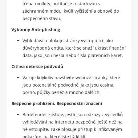
třeba rootkity, počítač je restartován v
záchranném módu, kvůli vyčištění a obnově do
bezpečného stavu.
Výkonný Anti-phishing
Vyhledává a blokuje stránky vystupující jako
důvěryhodná entita, které se snaží ukrást finanční
data, jako jsou hesla nebo čísla platebních karet.
Citlivá detekce podvodů
Varuje kdykoliv navštívíte webové stránky, které
jsou potenciálně podvodné, jako jsou casina,
porno, půjčky peněz a mnoho dalších.
Bezpečné prohlížení. Bezpečnostní značení
Bitdefender zjišťuje, jestli jsou odkazy z výsledků
vyhledávání na internetu bezpečné, ještě než na
ně vstoupíte. Také blokuje přístup k infikovaným
odkazům, na které jste již klikli.