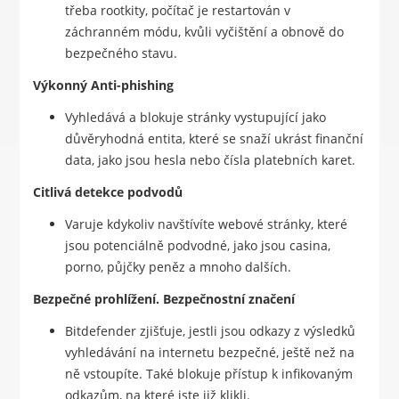
třeba rootkity, počítač je restartován v
záchranném módu, kvůli vyčištění a obnově do
bezpečného stavu.
Výkonný Anti-phishing
Vyhledává a blokuje stránky vystupující jako
důvěryhodná entita, které se snaží ukrást finanční
data, jako jsou hesla nebo čísla platebních karet.
Citlivá detekce podvodů
Varuje kdykoliv navštívíte webové stránky, které
jsou potenciálně podvodné, jako jsou casina,
porno, půjčky peněz a mnoho dalších.
Bezpečné prohlížení. Bezpečnostní značení
Bitdefender zjišťuje, jestli jsou odkazy z výsledků
vyhledávání na internetu bezpečné, ještě než na
ně vstoupíte. Také blokuje přístup k infikovaným
odkazům, na které jste již klikli.