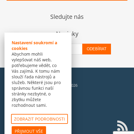
Sledujte nás
Novinky
Nastavení soukromí a
cookies
ODEBÍRAT
Abychom mohli
vylepšovat náš web,
potřebujeme vědět, co
Vás zajímá. K tomu nám
slouží řada nástrojů a
služeb. Některé jsou pro
© Amenit Software Solutions, 1998 - 2026
správnou funkci naší
Powered by
nopCommerce
stránky nezbytné, o
zbytku můžete
rozhodnout sami.
ZOBRAZIT PODROBNOSTI
PŘIJMOUT VŠE