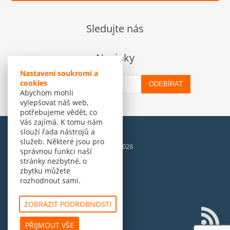
Sledujte nás
Novinky
Nastavení soukromí a
cookies
ODEBÍRAT
Abychom mohli
vylepšovat náš web,
potřebujeme vědět, co
Vás zajímá. K tomu nám
slouží řada nástrojů a
služeb. Některé jsou pro
© Amenit Software Solutions, 1998 - 2026
správnou funkci naší
Powered by
nopCommerce
stránky nezbytné, o
zbytku můžete
rozhodnout sami.
ZOBRAZIT PODROBNOSTI
PŘIJMOUT VŠE