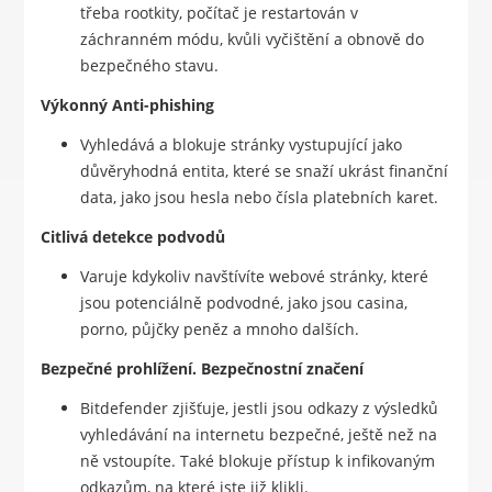
třeba rootkity, počítač je restartován v
záchranném módu, kvůli vyčištění a obnově do
bezpečného stavu.
Výkonný Anti-phishing
Vyhledává a blokuje stránky vystupující jako
důvěryhodná entita, které se snaží ukrást finanční
data, jako jsou hesla nebo čísla platebních karet.
Citlivá detekce podvodů
Varuje kdykoliv navštívíte webové stránky, které
jsou potenciálně podvodné, jako jsou casina,
porno, půjčky peněz a mnoho dalších.
Bezpečné prohlížení. Bezpečnostní značení
Bitdefender zjišťuje, jestli jsou odkazy z výsledků
vyhledávání na internetu bezpečné, ještě než na
ně vstoupíte. Také blokuje přístup k infikovaným
odkazům, na které jste již klikli.