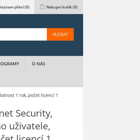
Seznam přání
(0)
Nákupní košík
(0)
HLEDAT
PROGRAMY
O NÁS
atnost 1 rok, počet licencí 1
net Security,
o uživatele,
čet licencí 1