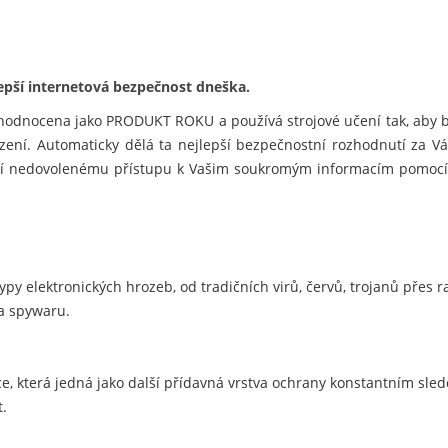
lepší internetová bezpečnost dneška.
je hodnocena jako PRODUKT ROKU a používá strojové učení tak, aby 
zení. Automaticky dělá ta nejlepší bezpečnostní rozhodnutí za Vá
zí nedovolenému přístupu k Vašim soukromým informacím pomocí 
ypy elektronických hrozeb, od tradičních virů, červů, trojanů přes 
 a spywaru.
e, která jedná jako další přídavná vrstva ochrany konstantním sle
t.