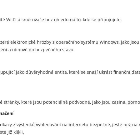
ítě Wi-Fi a směrovače bez ohledu na to, kde se připojujete.
eré elektronické hrozby z operačního systému Windows, jako jsou tř
tění a obnově do bezpečného stavu.
upující jako důvěryhodná entita, které se snaží ukrást finanční data
vé stránky, které jsou potenciálně podvodné, jako jsou casina, porn
načení
u odkazy z výsledků vyhledávání na internetu bezpečné, ještě než na 
e již klikli.