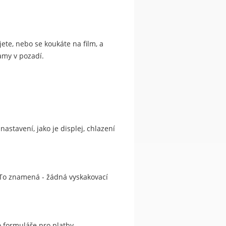
ujete, nebo se koukáte na film, a
amy v pozadí.
astavení, jako je displej, chlazení
 To znamená - žádná vyskakovací
o formuláře pro platby.