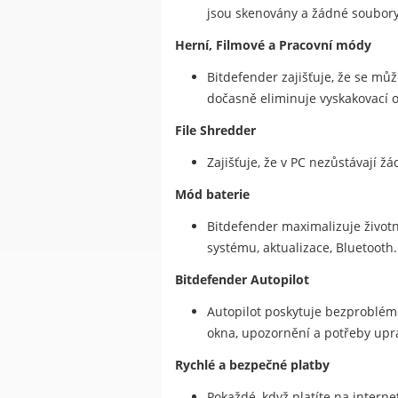
jsou skenovány a žádné soubor
Herní, Filmové a Pracovní módy
Bitdefender zajišťuje, že se může
dočasně eliminuje vyskakovací o
File Shredder
Zajišťuje, že v PC nezůstávají ž
Mód baterie
Bitdefender maximalizuje životno
systému, aktualizace, Bluetooth.
Bitdefender Autopilot
Autopilot poskytuje bezproblém
okna, upozornění a potřeby upr
Rychlé a bezpečné platby
Pokaždé, když platíte na intern