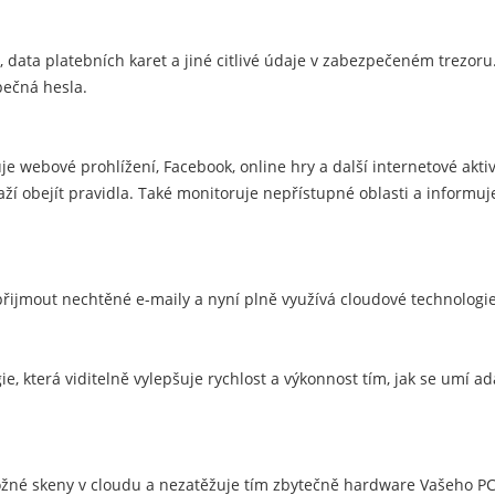
 data platebních karet a jiné citlivé údaje v zabezpečeném trezoru.
pečná hesla.
e webové prohlížení, Facebook, online hry a další internetové aktiv
aží obejít pravidla. Také monitoruje nepřístupné oblasti a informuj
ijmout nechtěné e-maily a nyní plně využívá cloudové technologie
gie, která viditelně vylepšuje rychlost a výkonnost tím, jak se umí a
žné skeny v cloudu a nezatěžuje tím zbytečně hardware Vašeho PC.