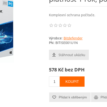
Komplexní ochrana počítače.
Výrobce:
Bitdefender
PN:
BITISE001U1N
Stáhnout ukázku
578 Kč bez DPH
KOUPIT
Přidat k oblíbeným
Přid