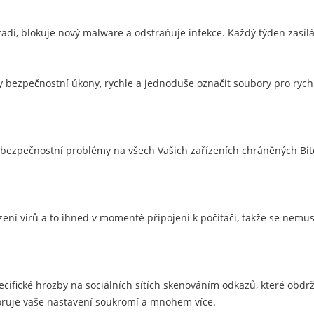
zadí, blokuje nový malware a odstraňuje infekce. Každý týden zasíl
bezpečnostní úkony, rychle a jednoduše označit soubory pro rychlé
 bezpečnostní problémy na všech Vašich zařízeních chráněných Bitd
ízení virů a to ihned v momentě připojení k počítači, takže se nemu
pecifické hrozby na sociálních sítích skenováním odkazů, které obdr
itoruje vaše nastavení soukromí a mnohem více.