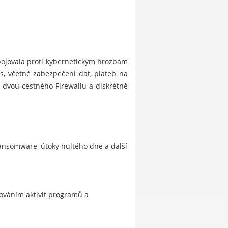
bojovala proti kybernetickým hrozbám
s, včetně zabezpečení dat, plateb na
dvou-cestného Firewallu a diskrétně
ransomware, útoky nultého dne a další
dováním aktivit programů a