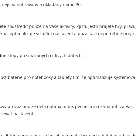
y nejsou nahrávány a ukládány mimo PC.
te soustředit pouze na Vaše aktivity. Zjistí, jestli hrajete hry, prac
kna, optimalizuje vizuální nastavení a pozastaví nepotřebné progr
ádné stopy po smazaných citlivých datech.
st baterie pro notebooky a tablety tím, že optimalizuje systémová n
ový provoz tím, že dělá optimální bezpečnostní rozhodnutí za Vás.
avovat nastavení.
etu, Bitdefender správce hesel automaticky vkládá platební údaje d