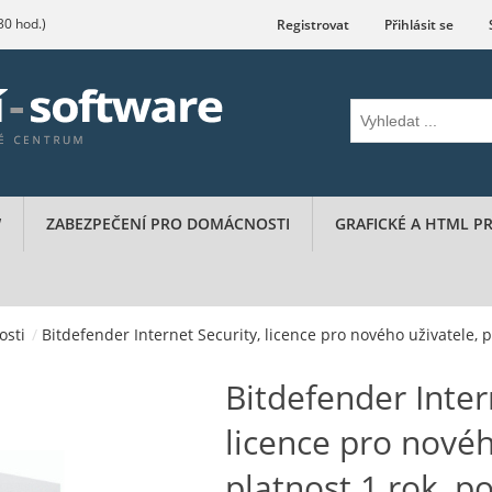
.30 hod.)
Registrovat
Přihlásit se
W
ZABEZPEČENÍ PRO DOMÁCNOSTI
GRAFICKÉ A HTML 
osti
/
Bitdefender Internet Security, licence pro nového uživatele, pl
Bitdefender Inter
licence pro novéh
platnost 1 rok, po