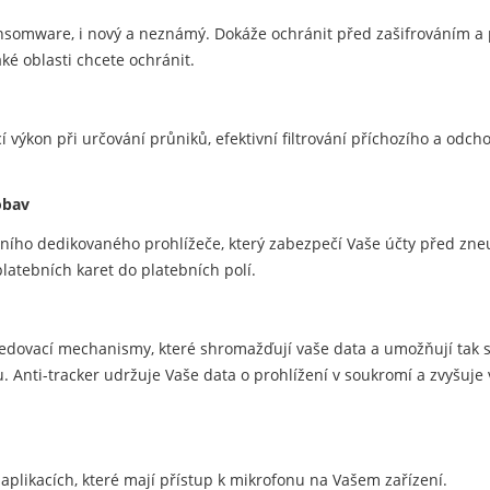
nsomware, i nový a neznámý. Dokáže ochránit před zašifrováním 
aké oblasti chcete ochránit.
í výkon při určování průniků, efektivní filtrování příchozího a odcho
obav
átního dedikovaného prohlížeče, který zabezpečí Vaše účty před zn
latebních karet do platebních polí.
sledovací mechanismy, které shromažďují vaše data a umožňují tak 
nti-tracker udržuje Vaše data o prohlížení v soukromí a zvyšuje 
plikacích, které mají přístup k mikrofonu na Vašem zařízení.