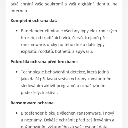
také chrání Vaše soukromí a Vaší digitální identitu na
internetu.
Kompletní ochrana dat:
Bitdefender eliminuje všechny typy elektronických
hrozeb, od tradičních virů, červů, trojanů přes
ransomware, útoky nultého dne a další typy
exploitů, rootkitů, botnetů, a spywaru.
Pokročilá ochrana před hrozbami:
Technologie behaviorální detekce, která jedná
jako další přídavná vrstva ochrany konstantním
sledováním aktivit programů a označováním
podezřelých aktivit.
Ransomware ochrana:
Bitdefender blokuje všechen ransomware, i nový
a neznámý. Dokáže ochránit před zašifrováním a
požadováním výkupného za vaše osobní data.