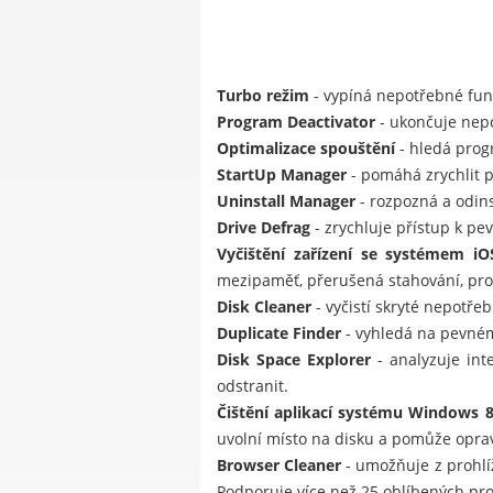
Turbo režim
- vypíná nepotřebné fun
Program Deactivator
- ukončuje nepo
Optimalizace spouštění
- hledá progr
StartUp Manager
- pomáhá zrychlit 
Uninstall Manager
- rozpozná a odin
Drive Defrag
- zrychluje přístup k pe
Vyčištění zařízení se systémem iO
mezipaměť, přerušená stahování, pro
Disk Cleaner
- vyčistí skryté nepotře
Duplicate Finder
- vyhledá na pevném 
Disk Space Explorer
- analyzuje inte
odstranit.
Čištění aplikací systému Windows 8
uvolní místo na disku a pomůže opravi
Browser Cleaner
- umožňuje z prohlíž
Podporuje více než 25 oblíbených pro