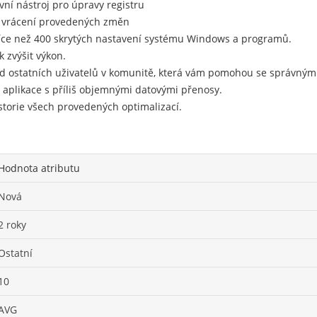
vní nástroj pro úpravy registru
 k vrácení provedených změn
íce než 400 skrytých nastavení systému Windows a programů.
k zvýšit výkon.
d ostatních uživatelů v komunitě, která vám pomohou se správným
í aplikace s příliš objemnými datovými přenosy.
storie všech provedených optimalizací.
Hodnota atributu
Nová
2 roky
Ostatní
10
AVG