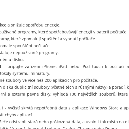
kce a snižuje spotřebu energie.
užívané programy, které spotřebovávají energii v baterii počítače.
amy, které zpomalují spuštění a vypnutí počítače.
pomalé spouštění počítače.
staluje nepoužívané programy.
vnému disku.
S
- připojte zařízení iPhone, iPad nebo iPod touch k počítači 
tokoly systému, miniatury.
bné soubory ve více než 200 aplikacích pro počítače.
disku duplicitní soubory (včetně těch s různými názvy) a poradí, 
rní a externí pevné disky, vyhledá 100 největších souborů, které
.1
- vyčistí skrytá nepotřebná data z aplikace Windows Store a ap
t chyby aplikací.
eče odstranit stará nebo poškozená data, a uvolnit tak místo na dis
hlížečů, např. Internet Explorer, Firefox, Chrome nebo Opera.