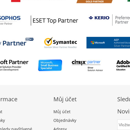
ormace
Můj účet
Sled
Novi
at
Můj účet
nky
Objednávky
sledy navštívené
Adresy