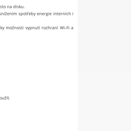
to na disku.
nížením spotřeby energie interních i
íky možnosti vypnutí rozhraní Wi-Fi a
oužít.