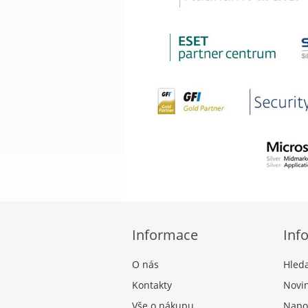
Informace
Inf
O nás
Hled
Kontakty
Novi
Vše o nákupu
Napo