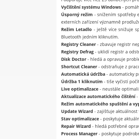
Vyčištění systému Windows
- pomáhá
Úsporný režim
- snížením spotřeby e
externích zařízení významně prodlužu
Režim Letadlo
- ještě více snižuje s
Bluetooth jedním kliknutím.
Registry Cleaner
- zbavuje registr nep
Registry Defrag
- uklidí registr a ods
Disk Doctor
- hledá a opravuje prob
Shortcut Cleaner
- odstraňuje z prac
Automatická údržba
- automaticky p
Údržba 1 kliknutím
- tiše vyčistí poč
Live optimalizace
- neustále optimali
Aktualizace automatického čištění
-
Režim automatického spuštění a vy
Update Wizard
- zajišťuje aktuálnos
Stav optimalizace
- poskytuje aktuáln
Repair Wizard
- hledá potřebné opra
Process Manager
- poskytuje podrob