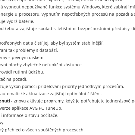
 vypnout nepoužívané funkce systému Windows, které zabírají mís
nergie u procesoru, vypnutím nepotřebných procesů na pozadí a s
je výdrž baterie.
potřebu a zajišťuje soulad s letištními bezpečnostními předpisy d
otřebných dat a čistí jej, aby byl systém stabilnější.
traní tak problémy s databází.
lémy s pevným diskem.
ovní plochy zbytečné nefunkční zástupce.
rovádí rutinní údržbu.
ítač na pozadí.
zuje výkon pomocí přidělování priority jednotlivým procesům.
 automatické aktualizace zajišťují optimální čištění.
pnutí
- znovu aktivuje programy, když je potřebujete jednorázově p
t verze aplikace AVG PC TuneUp.
í informace o stavu počítače.
vy.
ný přehled o všech spuštěných procesech.