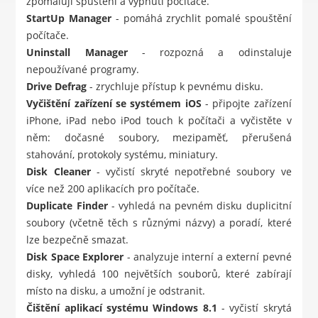
zpomalují spuštění a vypnutí počítače.
StartUp Manager
- pomáhá zrychlit pomalé spouštění
počítače.
Uninstall Manager
- rozpozná a odinstaluje
nepoužívané programy.
Drive Defrag
- zrychluje přístup k pevnému disku.
Vyčištění zařízení se systémem iOS
- připojte zařízení
iPhone, iPad nebo iPod touch k počítači a vyčistěte v
něm: dočasné soubory, mezipaměť, přerušená
stahování, protokoly systému, miniatury.
Disk Cleaner
- vyčistí skryté nepotřebné soubory ve
více než 200 aplikacích pro počítače.
Duplicate Finder
- vyhledá na pevném disku duplicitní
soubory (včetně těch s různými názvy) a poradí, které
lze bezpečně smazat.
Disk Space Explorer
- analyzuje interní a externí pevné
disky, vyhledá 100 největších souborů, které zabírají
místo na disku, a umožní je odstranit.
Čištění aplikací systému Windows 8.1
- vyčistí skrytá