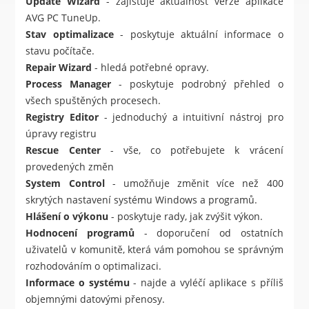
Update Wizard
- zajišťuje aktuálnost verze aplikace
AVG PC TuneUp.
Stav optimalizace
- poskytuje aktuální informace o
stavu počítače.
Repair Wizard
- hledá potřebné opravy.
Process Manager
- poskytuje podrobný přehled o
všech spuštěných procesech.
Registry Editor
- jednoduchý a intuitivní nástroj pro
úpravy registru
Rescue Center
- vše, co potřebujete k vrácení
provedených změn
System Control
- umožňuje změnit více než 400
skrytých nastavení systému Windows a programů.
Hlášení o výkonu
- poskytuje rady, jak zvýšit výkon.
Hodnocení programů
- doporučení od ostatních
uživatelů v komunitě, která vám pomohou se správným
rozhodováním o optimalizaci.
Informace o systému
- najde a vyléčí aplikace s příliš
objemnými datovými přenosy.