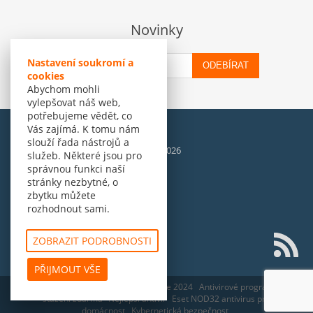
Novinky
Nastavení soukromí a
ODEBÍRAT
cookies
Abychom mohli
vylepšovat náš web,
potřebujeme vědět, co
Vás zajímá. K tomu nám
slouží řada nástrojů a
© Amenit Software Solutions, 1998 - 2026
služeb. Některé jsou pro
Powered by
nopCommerce
správnou funkci naší
stránky nezbytné, o
zbytku můžete
rozhodnout sami.
ZOBRAZIT PODROBNOSTI
PŘIJMOUT VŠE
ESET HOME Security Essential - edice 2024
Antivirové programy ke
stažení zdarma
Nejlepší antivir
Eset NOD32 antivirus pro
domácnost
Kybernetická bezpečnost