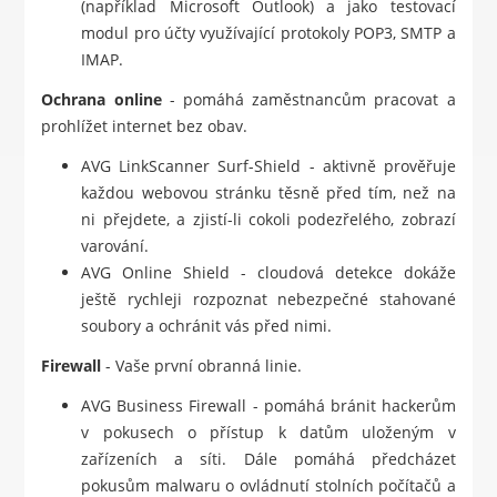
(například Microsoft Outlook) a jako testovací
modul pro účty využívající protokoly POP3, SMTP a
IMAP.
Ochrana online
- pomáhá zaměstnancům pracovat a
prohlížet internet bez obav.
AVG LinkScanner Surf-Shield - aktivně prověřuje
každou webovou stránku těsně před tím, než na
ni přejdete, a zjistí-li cokoli podezřelého, zobrazí
varování.
AVG Online Shield - cloudová detekce dokáže
ještě rychleji rozpoznat nebezpečné stahované
soubory a ochránit vás před nimi.
Firewall
- Vaše první obranná linie.
AVG Business Firewall - pomáhá bránit hackerům
v pokusech o přístup k datům uloženým v
zařízeních a síti. Dále pomáhá předcházet
pokusům malwaru o ovládnutí stolních počítačů a