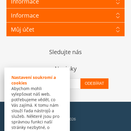
Informace
Informace
Můj účet
Sledujte nás
Novinky
Nastavení soukromí a
cookies
ODEBÍRAT
Abychom mohli
vylepšovat náš web,
potřebujeme vědět, co
Vás zajímá. K tomu nám
slouží řada nástrojů a
služeb. Některé jsou pro
© Amenit Software Solutions, 1998 - 2026
správnou funkci naší
Powered by
nopCommerce
stránky nezbytné, o