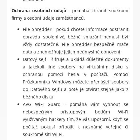
Ochrana osobních údajů
- pomáhá chránit soukromí
firmy a osobní údaje zaměstnanců.
File Shredder - pokud chcete informace odstranit
opravdu spolehlivě, běžné smazání nemusí být
vždy dostatečné. File Shredder bezpečně maže
data a znemožňuje jejich neúmyslné obnovení.
Datový sejf - šifruje a ukládá důležité dokumenty
a jakékoli jiné soubory na virtuálním disku s
ochranou pomocí hesla v počítači. Pomocí
Průzkumníka Windows můžete přenášet soubory
do Datového sejfu a poté je otvírat stejně jako z
běžného disku.
AVG WiFi Guard - pomáhá vám vyhnout se
nebezpečným přístupovým bodům Wi-Fi
využívaným hackery tím, že vás upozorní, když se
počítač pokusí připojit k neznámé veřejné či
soukromé síti Wi-Fi.