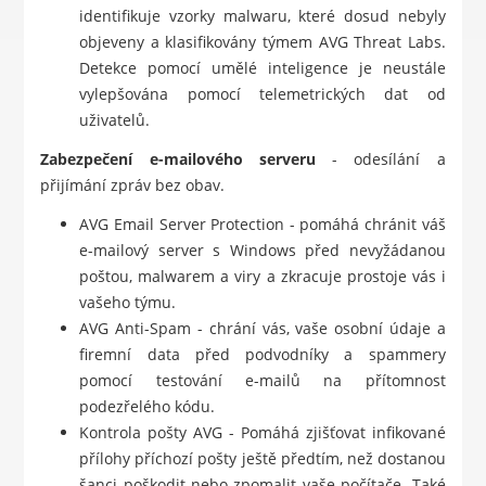
identifikuje vzorky malwaru, které dosud nebyly
objeveny a klasifikovány týmem AVG Threat Labs.
Detekce pomocí umělé inteligence je neustále
vylepšována pomocí telemetrických dat od
uživatelů.
Zabezpečení e-mailového serveru
- odesílání a
přijímání zpráv bez obav.
AVG Email Server Protection - pomáhá chránit váš
e-mailový server s Windows před nevyžádanou
poštou, malwarem a viry a zkracuje prostoje vás i
vašeho týmu.
AVG Anti-Spam - chrání vás, vaše osobní údaje a
firemní data před podvodníky a spammery
pomocí testování e-mailů na přítomnost
podezřelého kódu.
Kontrola pošty AVG - Pomáhá zjišťovat infikované
přílohy příchozí pošty ještě předtím, než dostanou
šanci poškodit nebo zpomalit vaše počítače. Také