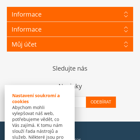
Informace
Informace
Můj účet
Sledujte nás
Novinky
Nastavení soukromí a
cookies
ODEBÍRAT
Abychom mohli
vylepšovat náš web,
potřebujeme vědět, co
Vás zajímá. K tomu nám
slouží řada nástrojů a
služeb. Některé jsou pro
© Amenit Software Solutions, 1998 - 2026