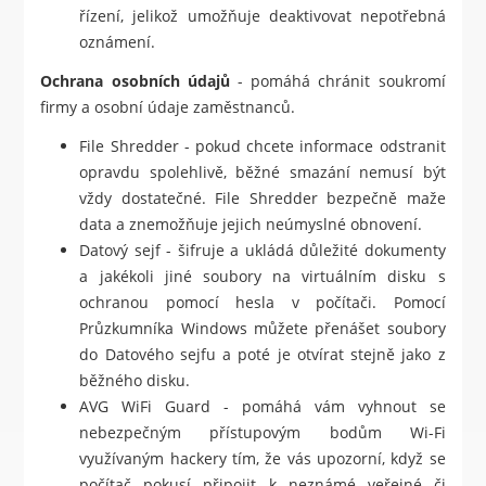
řízení, jelikož umožňuje deaktivovat nepotřebná
oznámení.
Ochrana osobních údajů
- pomáhá chránit soukromí
firmy a osobní údaje zaměstnanců.
File Shredder - pokud chcete informace odstranit
opravdu spolehlivě, běžné smazání nemusí být
vždy dostatečné. File Shredder bezpečně maže
data a znemožňuje jejich neúmyslné obnovení.
Datový sejf - šifruje a ukládá důležité dokumenty
a jakékoli jiné soubory na virtuálním disku s
ochranou pomocí hesla v počítači. Pomocí
Průzkumníka Windows můžete přenášet soubory
do Datového sejfu a poté je otvírat stejně jako z
běžného disku.
AVG WiFi Guard - pomáhá vám vyhnout se
nebezpečným přístupovým bodům Wi-Fi
využívaným hackery tím, že vás upozorní, když se
počítač pokusí připojit k neznámé veřejné či