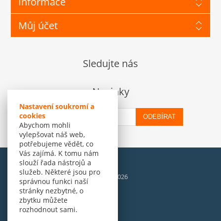
Informace
Můj účet
Sledujte nás
Novinky
Nastavení soukromí a
cookies
ODEBÍRAT
Abychom mohli
vylepšovat náš web,
potřebujeme vědět, co
Vás zajímá. K tomu nám
slouží řada nástrojů a
služeb. Některé jsou pro
© Amenit Software Solutions, 1998 - 2026
správnou funkci naší
Powered by
nopCommerce
stránky nezbytné, o
zbytku můžete
rozhodnout sami.