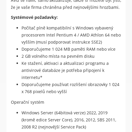
AVG se navíc samo aktualizuje, takže si můžete být jistí,
že je vaše firma chráněna před nejnovějšími hrozbami.
Systémové požadavky:
Počítač plně kompatibilní s Windows vybavený
procesorem Intel Pentium 4 / AMD Athlon 64 nebo
vyšším (musí podporovat instrukce SSE2)
Doporučujeme 1 024 MB paměti RAM nebo více
2 GB volného místa na pevném disku
Ke stažení, aktivaci a aktualizaci programu a
antivirové databáze je potřeba připojení k
internetu*
Doporučujeme používat rozlišení obrazovky 1 024
x 768 pixelů nebo vyšší
Operační systém
Windows Server (64bitová verze) 2022, 2019
(kromě edice Server Core), 2016, 2012, SBS 2011,
2008 R2 (nejnovější Service Pack)