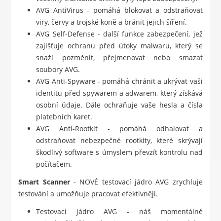
AVG AntiVirus - pomáhá blokovat a odstraňovat
viry, červy a trojské koně a bránit jejich šíření.
AVG Self-Defense - další funkce zabezpečení, jež
zajišťuje ochranu před útoky malwaru, který se
snaží pozměnit, přejmenovat nebo smazat
soubory AVG.
AVG Anti-Spyware - pomáhá chránit a ukrývat vaši
identitu před spywarem a adwarem, který získává
osobní údaje. Dále ochraňuje vaše hesla a čísla
platebních karet.
AVG Anti-Rootkit - pomáhá odhalovat a
odstraňovat nebezpečné rootkity, které skrývají
škodlivý software s úmyslem převzít kontrolu nad
počítačem.
Smart Scanner
- NOVÉ testovací jádro AVG zrychluje
testování a umožňuje pracovat efektivněji.
Testovací jádro AVG - náš momentálně