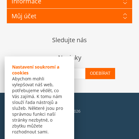
Informace
Můj účet
Sledujte nás
Novinky
Nastavení soukromí a
cookies
ODEBÍRAT
Abychom mohli
vylepšovat náš web,
potřebujeme vědět, co
Vás zajímá. K tomu nám
slouží řada nástrojů a
služeb. Některé jsou pro
© Amenit Software Solutions, 1998 - 2026
správnou funkci naší
Powered by
nopCommerce
stránky nezbytné, o
zbytku můžete
rozhodnout sami.