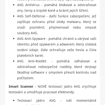
AVG AntiVirus - pomáhá blokovat a odstraňovat
viry, červy a trojské koně a bránit jejich šíření.
AVG Self-Defense - další funkce zabezpečení, jež
zajišťuje ochranu před útoky malwaru, který se
snaží pozměnit, přejmenovat nebo smazat
soubory AVG.
AVG Anti-Spyware - pomáhá chránit a ukrývat vaši
identitu před spywarem a adwarem, který získává
osobní údaje. Dále ochraňuje vaše hesla a čísla
platebních karet.
AVG Anti-Rootkit - pomáhá odhalovat a
odstraňovat nebezpečné rootkity, které skrývají
škodlivý software s úmyslem převzít kontrolu nad
počítačem.
Smart Scanner
- NOVÉ testovací jádro AVG zrychluje
testování a umožňuje pracovat efektivněji.
Testovací jádro AVG - náš momentálně