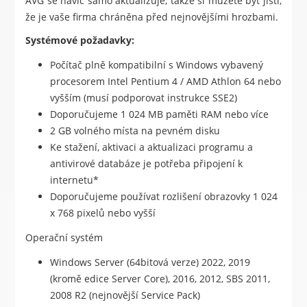
AVG se navíc samo aktualizuje, takže si můžete být jistí,
že je vaše firma chráněna před nejnovějšími hrozbami.
Systémové požadavky:
Počítač plně kompatibilní s Windows vybavený
procesorem Intel Pentium 4 / AMD Athlon 64 nebo
vyšším (musí podporovat instrukce SSE2)
Doporučujeme 1 024 MB paměti RAM nebo více
2 GB volného místa na pevném disku
Ke stažení, aktivaci a aktualizaci programu a
antivirové databáze je potřeba připojení k
internetu*
Doporučujeme používat rozlišení obrazovky 1 024
x 768 pixelů nebo vyšší
Operační systém
Windows Server (64bitová verze) 2022, 2019
(kromě edice Server Core), 2016, 2012, SBS 2011,
2008 R2 (nejnovější Service Pack)