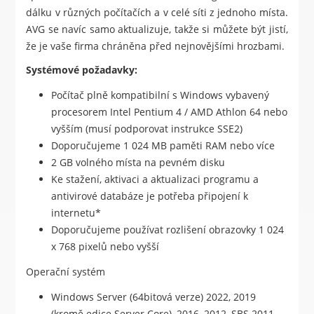
dálku v různých počítačích a v celé síti z jednoho místa.
AVG se navíc samo aktualizuje, takže si můžete být jistí,
že je vaše firma chráněna před nejnovějšími hrozbami.
Systémové požadavky:
Počítač plně kompatibilní s Windows vybavený
procesorem Intel Pentium 4 / AMD Athlon 64 nebo
vyšším (musí podporovat instrukce SSE2)
Doporučujeme 1 024 MB paměti RAM nebo více
2 GB volného místa na pevném disku
Ke stažení, aktivaci a aktualizaci programu a
antivirové databáze je potřeba připojení k
internetu*
Doporučujeme používat rozlišení obrazovky 1 024
x 768 pixelů nebo vyšší
Operační systém
Windows Server (64bitová verze) 2022, 2019
(kromě edice Server Core), 2016, 2012, SBS 2011,