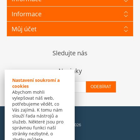
Informace
Můj účet
Sledujte nás
Novinky
Nastavení soukromí a
cookies
ODEBÍRAT
Abychom mohli
vylepšovat náš web,
potřebujeme vědět, co
Vás zajímá. K tomu nám
slouží řada nástrojů a
služeb. Některé jsou pro
© Amenit Software Solutions, 1998 - 2026
správnou funkci naší
Powered by
nopCommerce
stránky nezbytné, o
zbytku můžete