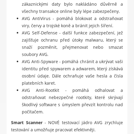
zákaznickými daty bylo nakládáno důvěrně a
všechny transakce online byly lépe zabezpečeny.
AVG AntiVirus - pomáhá blokovat a odstraňovat
viry, červy a trojské koně a bránit jejich šíření.
AVG Self-Defense - další funkce zabezpečení, jež
zajišťuje ochranu před útoky malwaru, který se
snaží pozměnit, přejmenovat nebo smazat
soubory AVG.
AVG Anti-Spyware - pomáhá chránit a ukrývat vaši
identitu před spywarem a adwarem, který získává
osobní údaje. Dále ochraňuje vaše hesla a čísla
platebních karet.
AVG Anti-Rootkit - pomáhá odhalovat a
odstraňovat nebezpečné rootkity, které skrývají
škodlivý software s úmyslem převzít kontrolu nad
počítačem.
Smart Scanner
- NOVÉ testovací jádro AVG zrychluje
testování a umožňuje pracovat efektivněji.