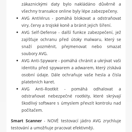
zákaznickými daty bylo nakládáno důvěrně a
všechny transakce online byly lépe zabezpečeny.
AVG AntiVirus - pomáhá blokovat a odstraňovat
viry, červy a trojské koně a bránit jejich šíření.
AVG Self-Defense - další funkce zabezpečení, jež
zajišťuje ochranu před útoky malwaru, který se
snaží pozměnit, přejmenovat nebo smazat
soubory AVG.
AVG Anti-Spyware - pomáhá chránit a ukrývat vaši
identitu před spywarem a adwarem, který získává
osobní údaje. Dále ochraňuje vaše hesla a čísla
platebních karet.
AVG Anti-Rootkit - pomáhá odhalovat a
odstraňovat nebezpečné rootkity, které skrývají
škodlivý software s úmyslem převzít kontrolu nad
počítačem.
Smart Scanner
- NOVÉ testovací jádro AVG zrychluje
testování a umožňuje pracovat efektivněji.