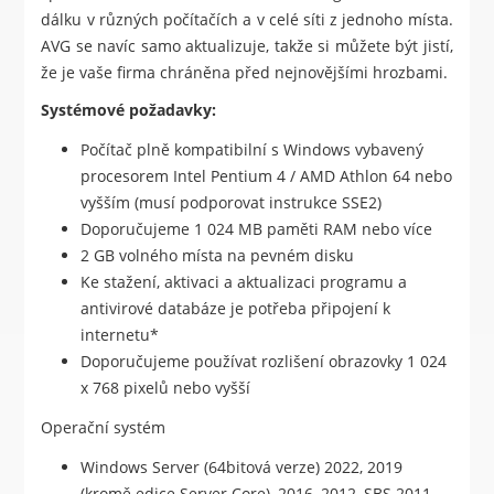
dálku v různých počítačích a v celé síti z jednoho místa.
AVG se navíc samo aktualizuje, takže si můžete být jistí,
že je vaše firma chráněna před nejnovějšími hrozbami.
Systémové požadavky:
Počítač plně kompatibilní s Windows vybavený
procesorem Intel Pentium 4 / AMD Athlon 64 nebo
vyšším (musí podporovat instrukce SSE2)
Doporučujeme 1 024 MB paměti RAM nebo více
2 GB volného místa na pevném disku
Ke stažení, aktivaci a aktualizaci programu a
antivirové databáze je potřeba připojení k
internetu*
Doporučujeme používat rozlišení obrazovky 1 024
x 768 pixelů nebo vyšší
Operační systém
Windows Server (64bitová verze) 2022, 2019
(kromě edice Server Core), 2016, 2012, SBS 2011,