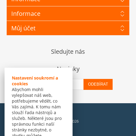
Informace
Můj účet
Sledujte nás
Novinky
Nastavení soukromí a
cookies
ODEBÍRAT
Abychom mohli
vylepšovat náš web,
potřebujeme vědět, co
Vás zajímá. K tomu nám
slouží řada nástrojů a
služeb. Některé jsou pro
© Amenit Software Solutions, 1998 - 2026
správnou funkci naší
Powered by
nopCommerce
stránky nezbytné, o
zbytku můžete