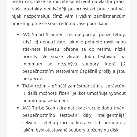
ušetří čas, takže se můžete soustředit na vlastní práci.
Naše produkty neodvádějí pozornost od práce ani vás
nijak nezpomalují, čímž vám i vašim zaměstnancům
umožňují plně se soustředit na vaše podnikání.
AVG Smart Scanner - testuje počítač pouze tehdy,
když jej nepoužíváte. Jakmile pohnete myší nebo
stisknete klávesu, přepne se do režimu nízké
priority. Ve snaze zkrátit dobu testování na
minimum se nezabývá soubory, které již
bezpečnostním testováním úspěšně prošly a jsou
bezpečné.
Tichý režim - přináší zaměstnancům a správcům
IT další možnosti řízení, jelikož umožňuje vypnout
nepotřebná oznámení.
AVG Turbo Scan - dramaticky zkracuje dobu trvání
bezpečnostního testování díky inteligentnější
sekvenci celého procesu, která se řídí pořadím, v
jakém byly otestované soubory uloženy na disk.