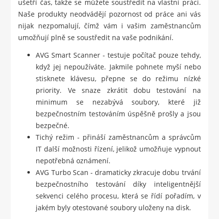
ušetří čas, takže se můžete soustředit na vlastní práci.
Naše produkty neodvádějí pozornost od práce ani vás
nijak nezpomalují, čímž vám i vašim zaměstnancům
umožňují plně se soustředit na vaše podnikání.
AVG Smart Scanner - testuje počítač pouze tehdy,
když jej nepoužíváte. Jakmile pohnete myší nebo
stisknete klávesu, přepne se do režimu nízké
priority. Ve snaze zkrátit dobu testování na
minimum se nezabývá soubory, které již
bezpečnostním testováním úspěšně prošly a jsou
bezpečné.
Tichý režim - přináší zaměstnancům a správcům
IT další možnosti řízení, jelikož umožňuje vypnout
nepotřebná oznámení.
AVG Turbo Scan - dramaticky zkracuje dobu trvání
bezpečnostního testování díky inteligentnější
sekvenci celého procesu, která se řídí pořadím, v
jakém byly otestované soubory uloženy na disk.