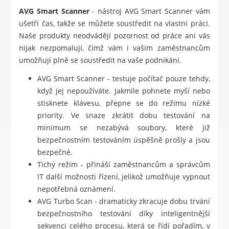
AVG Smart Scanner
- nástroj AVG Smart Scanner vám
ušetří čas, takže se můžete soustředit na vlastní práci.
Naše produkty neodvádějí pozornost od práce ani vás
nijak nezpomalují, čímž vám i vašim zaměstnancům
umožňují plně se soustředit na vaše podnikání.
AVG Smart Scanner - testuje počítač pouze tehdy,
když jej nepoužíváte. Jakmile pohnete myší nebo
stisknete klávesu, přepne se do režimu nízké
priority. Ve snaze zkrátit dobu testování na
minimum se nezabývá soubory, které již
bezpečnostním testováním úspěšně prošly a jsou
bezpečné.
Tichý režim - přináší zaměstnancům a správcům
IT další možnosti řízení, jelikož umožňuje vypnout
nepotřebná oznámení.
AVG Turbo Scan - dramaticky zkracuje dobu trvání
bezpečnostního testování díky inteligentnější
sekvenci celého procesu, která se řídí pořadím, v