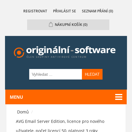
REGISTROVAT
PŘIHLÁSIT SE
SEZNAM PŘÁNÍ
(0)
NÁKUPNÍ KOŠÍK
(0)
HLEDAT
MENU
Domů
/
AVG Email Server Edition, licence pro nového
uživatele, počet licencí 50, platnost 3 roky