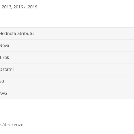
, 2013, 2016 a 2019
Hodnota atributu
Nová
1 rok
Ostatní
50
AVG
psát recenze