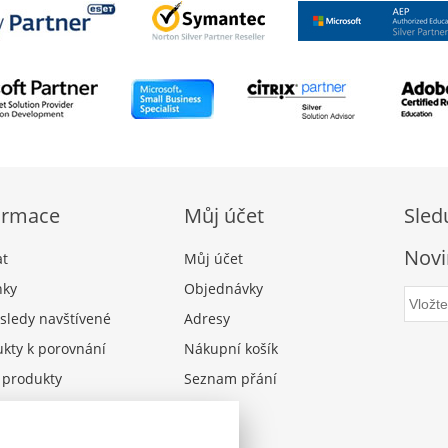
ormace
Můj účet
Sled
Novi
at
Můj účet
nky
Objednávky
sledy navštívené
Adresy
kty k porovnání
Nákupní košík
 produkty
Seznam přání