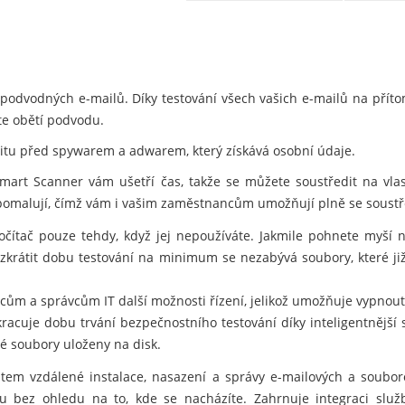
podvodných e-mailů. Díky testování všech vašich e-mailů na přít
ete obětí podvodu.
titu před spywarem a adwarem, který získává osobní údaje.
mart Scanner vám ušetří čas, takže se můžete soustředit na vlas
zpomalují, čímž vám i vašim zaměstnancům umožňují plně se soustř
čítač pouze tehdy, když jej nepoužíváte. Jakmile pohnete myší 
e zkrátit dobu testování na minimum se nezabývá soubory, které 
ncům a správcům IT další možnosti řízení, jelikož umožňuje vypno
acuje dobu trvání bezpečnostního testování díky inteligentnější s
é soubory uloženy na disk.
em vzdálené instalace, nasazení a správy e-mailových a souboro
 bez ohledu na to, kde se nacházíte. Zahrnuje integraci služ