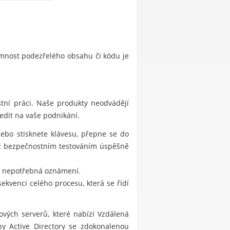
omnost podezřelého obsahu či kódu je
tní práci. Naše produkty neodvádějí
edit na vaše podnikání.
nebo stisknete klávesu, přepne se do
již bezpečnostním testováním úspěšně
ut nepotřebná oznámení.
ekvenci celého procesu, která se řídí
vých serverů, které nabízí Vzdálená
by Active Directory se zdokonalenou