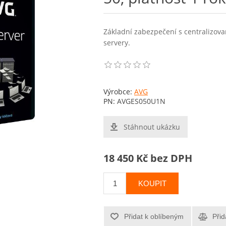
Základní zabezpečení s centralizov
servery.
Výrobce:
AVG
PN:
AVGES050U1N
Stáhnout ukázku
18 450 Kč bez DPH
KOUPIT
Přidat k oblíbeným
Přid