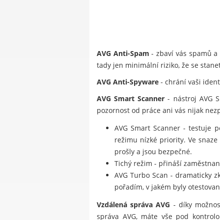
AVG Anti-Spam
- zbaví vás spamů a 
tady jen minimální riziko, že se stan
AVG Anti-Spyware
- chrání vaši iden
AVG Smart Scanner
- nástroj AVG S
pozornost od práce ani vás nijak ne
AVG Smart Scanner - testuje po
režimu nízké priority. Ve snaz
prošly a jsou bezpečné.
Tichý režim - přináší zaměstna
AVG Turbo Scan - dramaticky zkr
pořadím, v jakém byly otestovan
Vzdálená správa AVG
- díky možnost
správa AVG, máte vše pod kontrolou