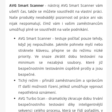
AVG Smart Scanner
- nástroj AVG Smart Scanner vám
ušetří čas, takže se můžete soustředit na vlastní práci.
Naše produkty neodvádějí pozornost od práce ani vás
nijak nezpomalují, čímž vám i vašim zaměstnancům
umožňují plně se soustředit na vaše podnikání.
AVG Smart Scanner - testuje počítač pouze tehdy,
když jej nepoužíváte. Jakmile pohnete myší nebo
stisknete klávesu, přepne se do režimu nízké
priority. Ve snaze zkrátit dobu testování na
minimum se nezabývá soubory, které již
bezpečnostním testováním úspěšně prošly a jsou
bezpečné.
Tichý režim - přináší zaměstnancům a správcům
IT další možnosti řízení, jelikož umožňuje vypnout
nepotřebná oznámení.
AVG Turbo Scan - dramaticky zkracuje dobu trvání
bezpečnostního testování díky inteligentnější
sekvenci celého procesu, která se řídí pořadím, v