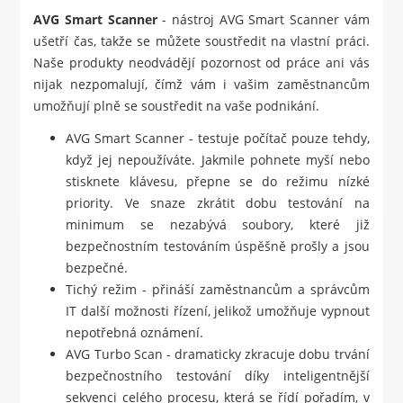
AVG Smart Scanner
- nástroj AVG Smart Scanner vám
ušetří čas, takže se můžete soustředit na vlastní práci.
Naše produkty neodvádějí pozornost od práce ani vás
nijak nezpomalují, čímž vám i vašim zaměstnancům
umožňují plně se soustředit na vaše podnikání.
AVG Smart Scanner - testuje počítač pouze tehdy,
když jej nepoužíváte. Jakmile pohnete myší nebo
stisknete klávesu, přepne se do režimu nízké
priority. Ve snaze zkrátit dobu testování na
minimum se nezabývá soubory, které již
bezpečnostním testováním úspěšně prošly a jsou
bezpečné.
Tichý režim - přináší zaměstnancům a správcům
IT další možnosti řízení, jelikož umožňuje vypnout
nepotřebná oznámení.
AVG Turbo Scan - dramaticky zkracuje dobu trvání
bezpečnostního testování díky inteligentnější
sekvenci celého procesu, která se řídí pořadím, v