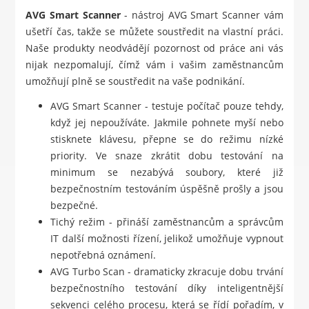
AVG Smart Scanner
- nástroj AVG Smart Scanner vám
ušetří čas, takže se můžete soustředit na vlastní práci.
Naše produkty neodvádějí pozornost od práce ani vás
nijak nezpomalují, čímž vám i vašim zaměstnancům
umožňují plně se soustředit na vaše podnikání.
AVG Smart Scanner - testuje počítač pouze tehdy,
když jej nepoužíváte. Jakmile pohnete myší nebo
stisknete klávesu, přepne se do režimu nízké
priority. Ve snaze zkrátit dobu testování na
minimum se nezabývá soubory, které již
bezpečnostním testováním úspěšně prošly a jsou
bezpečné.
Tichý režim - přináší zaměstnancům a správcům
IT další možnosti řízení, jelikož umožňuje vypnout
nepotřebná oznámení.
AVG Turbo Scan - dramaticky zkracuje dobu trvání
bezpečnostního testování díky inteligentnější
sekvenci celého procesu, která se řídí pořadím, v