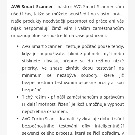
AVG Smart Scanner
- nástroj AVG Smart Scanner vám
ušetří čas, takže se můžete soustředit na vlastní práci.
Naše produkty neodvádějí pozornost od práce ani vás
nijak nezpomalují, čímž vám i vašim zaměstnancům
umožňují plně se soustředit na vaše podnikání.
AVG Smart Scanner - testuje počítač pouze tehdy,
když jej nepoužíváte. Jakmile pohnete myší nebo
stisknete klávesu, přepne se do režimu nízké
priority. Ve snaze zkrátit dobu testování na
minimum se nezabývá soubory, které již
bezpečnostním testováním úspěšně prošly a jsou
bezpečné.
Tichý režim - přináší zaměstnancům a správcům
IT další možnosti řízení, jelikož umožňuje vypnout
nepotřebná oznámení.
AVG Turbo Scan - dramaticky zkracuje dobu trvání
bezpečnostního testování díky inteligentnější
sekvenci celého procesu, která se řídí pořadím, v