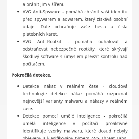
a bránit jim v šíření.
AVG Anti-Spyware - pomáhá chránit vaši identitu
před spywarem a adwarem, který získává osobní
údaje. Dále ochraňuje vaše hesla a čísla
platebních karet.
AVG Anti-Rootkit - pomáhá odhalovat a
odstraňovat nebezpečné rootkity, které skrývají
škodlivý software s úmyslem převzít kontrolu nad
počítačem.
Pokročilá detekce.
Detekce nákaz v reálném čase - cloudová
technologie detekce nákaz pomáhá rozpoznat
nejnovější varianty malwaru a nákazy v reálném
čase.
Detekce pomocí umělé inteligence - pokročilá
umělá inteligence v počítači proaktivně
identifikuje vzorky malwaru, které dosud nebyly
objeveny a klasifikovány týmem AVG Threat Labs.