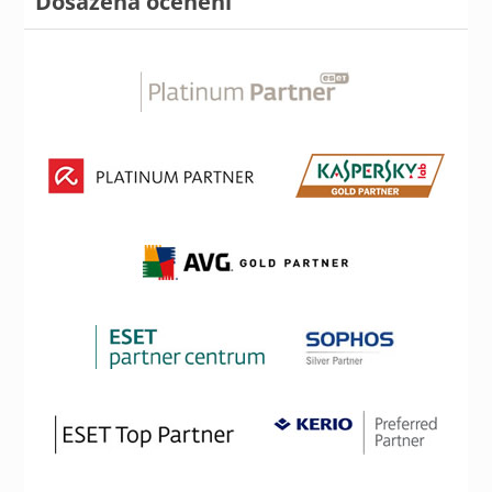
Dosažená ocenění