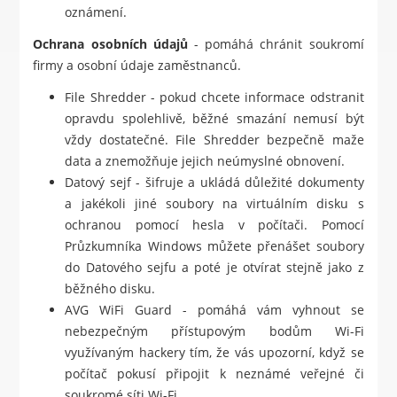
oznámení.
Ochrana osobních údajů
- pomáhá chránit soukromí
firmy a osobní údaje zaměstnanců.
File Shredder - pokud chcete informace odstranit
opravdu spolehlivě, běžné smazání nemusí být
vždy dostatečné. File Shredder bezpečně maže
data a znemožňuje jejich neúmyslné obnovení.
Datový sejf - šifruje a ukládá důležité dokumenty
a jakékoli jiné soubory na virtuálním disku s
ochranou pomocí hesla v počítači. Pomocí
Průzkumníka Windows můžete přenášet soubory
do Datového sejfu a poté je otvírat stejně jako z
běžného disku.
AVG WiFi Guard - pomáhá vám vyhnout se
nebezpečným přístupovým bodům Wi-Fi
využívaným hackery tím, že vás upozorní, když se
počítač pokusí připojit k neznámé veřejné či
soukromé síti Wi-Fi.