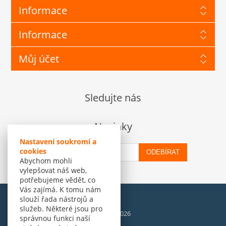
Informace
Informace
Můj účet
Sledujte nás
Novinky
Nastavení soukromí a
cookies
ODEBÍRAT
Abychom mohli
vylepšovat náš web,
potřebujeme vědět, co
Vás zajímá. K tomu nám
slouží řada nástrojů a
služeb. Některé jsou pro
© Amenit Software Solutions, 1998 - 2026
správnou funkci naší
Powered by
nopCommerce